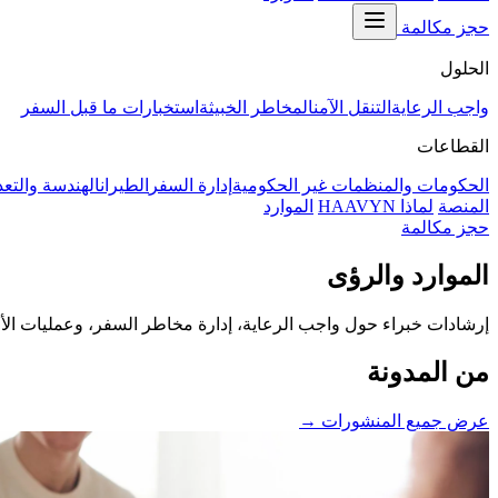
حجز مكالمة
الحلول
واجب الرعاية
التنقل الآمن
المخاطر الخبيثة
استخبارات ما قبل السفر
القطاعات
الحكومات والمنظمات غير الحكومية
إدارة السفر
الطيران
الهندسة والتعد
المنصة
لماذا HAAVYN
الموارد
حجز مكالمة
الموارد والرؤى
إرشادات خبراء حول واجب الرعاية، إدارة مخاطر السفر، وعمليات الأم
من المدونة
عرض جميع المنشورات →