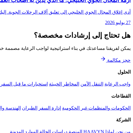
أزمة المجال الجوي الخليجي: ما الذي يدين به أصحاب العم
أدى إغلاق المجال الجوي الخليجي إلى تعليق آلاف الرحلات الجوية. إليك
27 يوليو 2026
هل تحتاج إلى إرشادات مخصصة؟
يمكن لفريقنا مساعدتك في بناء استراتيجية لواجب الرعاية مصممة خ
حجز مكالمة
الحلول
واجب الرعاية
التنقل الآمن
المخاطر الخبيثة
استخبارات ما قبل السفر
القطاعات
الحكومات والمنظمات غير الحكومية
إدارة السفر
الطيران
الهندسة وال
الشركة
من نحن
لماذا HAAVYN
المنصة
دراسات الحالة
الموارد
المدونة