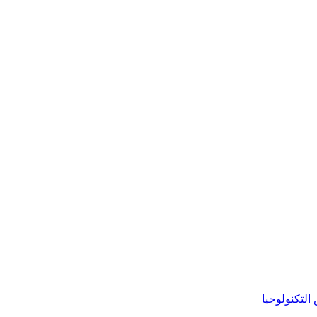
س
التكنولوجيا