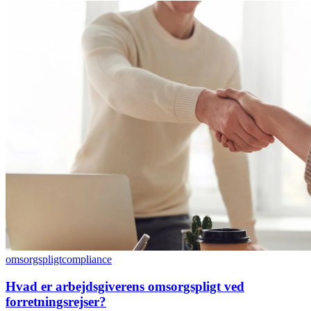
omsorgspligt
compliance
Hvad er arbejdsgiverens omsorgspligt ved
forretningsrejser?