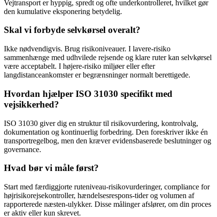
Vejtransport er hyppig, spredt og ofte underkontrolleret, hvilket gør
den kumulative eksponering betydelig.
Skal vi forbyde selvkørsel overalt?
Ikke nødvendigvis. Brug risikoniveauer. I lavere-risiko
sammenhænge med udhvilede rejsende og klare ruter kan selvkørsel
være acceptabelt. I højere-risiko miljøer eller efter
langdistanceankomster er begrænsninger normalt berettigede.
Hvordan hjælper ISO 31030 specifikt med
vejsikkerhed?
ISO 31030 giver dig en struktur til risikovurdering, kontrolvalg,
dokumentation og kontinuerlig forbedring. Den foreskriver ikke én
transportregelbog, men den kræver evidensbaserede beslutninger og
governance.
Hvad bør vi måle først?
Start med færdiggjorte ruteniveau-risikovurderinger, compliance for
højrisikorejsekontroller, hændelsesrespons-tider og volumen af
rapporterede næsten-ulykker. Disse målinger afslører, om din proces
er aktiv eller kun skrevet.