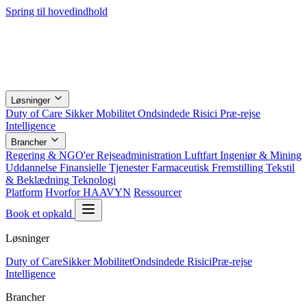
Spring til hovedindhold
Løsninger
Duty of Care
Sikker Mobilitet
Ondsindede Risici
Præ-rejse
Intelligence
Brancher
Regering & NGO'er
Rejseadministration
Luftfart
Ingeniør & Mining
Uddannelse
Finansielle Tjenester
Farmaceutisk
Fremstilling
Tekstil
& Beklædning
Teknologi
Platform
Hvorfor HAAVYN
Ressourcer
Book et opkald
Løsninger
Duty of Care
Sikker Mobilitet
Ondsindede Risici
Præ-rejse
Intelligence
Brancher