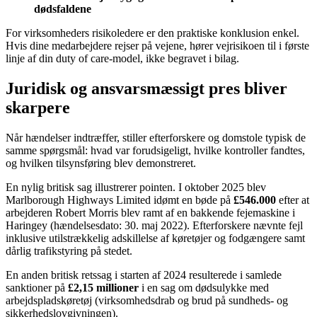
dødsfaldene
For virksomheders risikoledere er den praktiske konklusion enkel.
Hvis dine medarbejdere rejser på vejene, hører vejrisikoen til i første
linje af din duty of care-model, ikke begravet i bilag.
Juridisk og ansvarsmæssigt pres bliver
skarpere
Når hændelser indtræffer, stiller efterforskere og domstole typisk de
samme spørgsmål: hvad var forudsigeligt, hvilke kontroller fandtes,
og hvilken tilsynsføring blev demonstreret.
En nylig britisk sag illustrerer pointen. I oktober 2025 blev
Marlborough Highways Limited idømt en bøde på
£546.000
efter at
arbejderen Robert Morris blev ramt af en bakkende fejemaskine i
Haringey (hændelsesdato: 30. maj 2022). Efterforskere nævnte fejl
inklusive utilstrækkelig adskillelse af køretøjer og fodgængere samt
dårlig trafikstyring på stedet.
En anden britisk retssag i starten af 2024 resulterede i samlede
sanktioner på
£2,15 millioner
i en sag om dødsulykke med
arbejdspladskøretøj (virksomhedsdrab og brud på sundheds- og
sikkerhedslovgivningen).