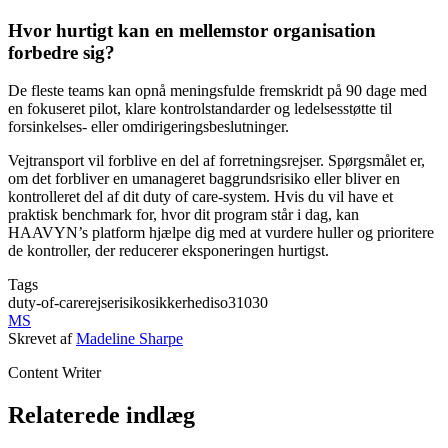
Hvor hurtigt kan en mellemstor organisation
forbedre sig?
De fleste teams kan opnå meningsfulde fremskridt på 90 dage med
en fokuseret pilot, klare kontrolstandarder og ledelsesstøtte til
forsinkelses- eller omdirigeringsbeslutninger.
Vejtransport vil forblive en del af forretningsrejser. Spørgsmålet er,
om det forbliver en umanageret baggrundsrisiko eller bliver en
kontrolleret del af dit duty of care-system. Hvis du vil have et
praktisk benchmark for, hvor dit program står i dag, kan
HAAVYN’s platform hjælpe dig med at vurdere huller og prioritere
de kontroller, der reducerer eksponeringen hurtigst.
Tags
duty-of-care
rejserisiko
sikkerhed
iso31030
MS
Skrevet af
Madeline Sharpe
Content Writer
Relaterede indlæg