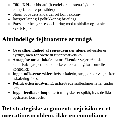
Tilføj KPI-dashboard (hændelser, næsten-ulykker,
compliance, responstider)
Stram udbyderstandarder og kontraktkrav
Integrer læring i politikker og briefings
Præsenter bestyrelsesopdatering med restrisiko og næste
kvartals plan
Almindelige fejlmønstre at undgå
Overafhængighed af rejseadvarsler alene
: advarsler er
nyttige, men for brede til ruteniveau-risiko.
Antagelse om at lokale teams “kender vejene”
: lokal
kendskab hjælper, men er ikke en erstatning for formelle
kontroller.
Ingen udløsertærskler
: hvis eskaleringstriggere er vage, sker
eskalering for sent.
Politik uden indøvning
: uafprøvede spilleplaner fejler under
pres.
Ingen feedback-loop
: næsten-ulykker er spildt, hvis de ikke
opdaterer kontroller.
Det strategiske argument: vejrisiko er et
operationsproblem, ikke en compliance-