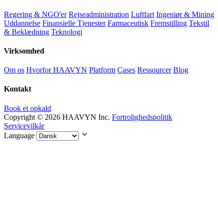
Regering & NGO'er
Rejseadministration
Luftfart
Ingeniør & Mining
Uddannelse
Finansielle Tjenester
Farmaceutisk
Fremstilling
Tekstil
& Beklædning
Teknologi
Virksomhed
Om os
Hvorfor HAAVYN
Platform
Cases
Ressourcer
Blog
Kontakt
Book et opkald
Copyright © 2026 HAAVYN Inc.
Fortrolighedspolitik
Servicevilkår
Language