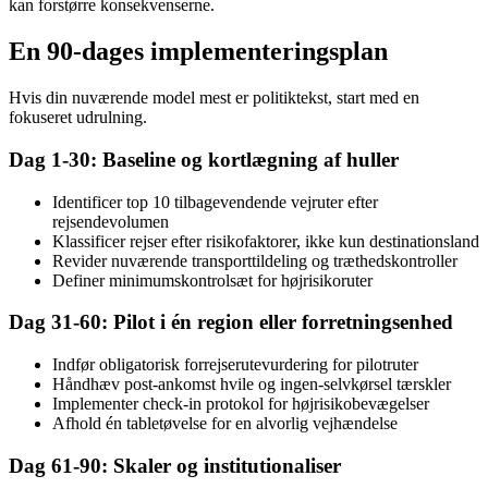
kan forstørre konsekvenserne.
En 90-dages implementeringsplan
Hvis din nuværende model mest er politiktekst, start med en
fokuseret udrulning.
Dag 1-30: Baseline og kortlægning af huller
Identificer top 10 tilbagevendende vejruter efter
rejsendevolumen
Klassificer rejser efter risikofaktorer, ikke kun destinationsland
Revider nuværende transporttildeling og træthedskontroller
Definer minimumskontrolsæt for højrisikoruter
Dag 31-60: Pilot i én region eller forretningsenhed
Indfør obligatorisk forrejserutevurdering for pilotruter
Håndhæv post-ankomst hvile og ingen-selvkørsel tærskler
Implementer check-in protokol for højrisikobevægelser
Afhold én tabletøvelse for en alvorlig vejhændelse
Dag 61-90: Skaler og institutionaliser