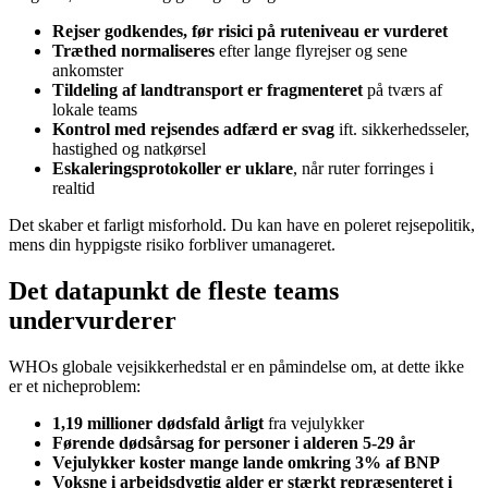
Rejser godkendes, før risici på ruteniveau er vurderet
Træthed normaliseres
efter lange flyrejser og sene
ankomster
Tildeling af landtransport er fragmenteret
på tværs af
lokale teams
Kontrol med rejsendes adfærd er svag
ift. sikkerhedsseler,
hastighed og natkørsel
Eskaleringsprotokoller er uklare
, når ruter forringes i
realtid
Det skaber et farligt misforhold. Du kan have en poleret rejsepolitik,
mens din hyppigste risiko forbliver umanageret.
Det datapunkt de fleste teams
undervurderer
WHOs globale vejsikkerhedstal er en påmindelse om, at dette ikke
er et nicheproblem:
1,19 millioner dødsfald årligt
fra vejulykker
Førende dødsårsag for personer i alderen 5-29 år
Vejulykker koster mange lande omkring 3% af BNP
Voksne i arbejdsdygtig alder er stærkt repræsenteret i