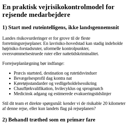
En praktisk vejrisikokontrolmodel for
rejsende medarbejdere
1) Start med ruteintelligens, ikke landsgennemsnit
Landes risikovurderinger er for grove til de fleste
forretningsrejseplaner. En lavrisiko-hovedstad kan stadig indeholde
højrisiko-forstadsruter, uformelle kontrolpunkter,
oversvømmelsestruede ruter eller nattetidskriminalitet.
Forrejseplanlægning bør indfange:
Præcis startsted, destination og rutetidsvinduer
Bevægelsesprofil dag kontra nat
Køretøjsstandarder og vedligeholdelsessikring
Chaufførkvalifikation, hvilecyklus og sprogmatch
Medicinsk adgang og estimerede evakueringstidslinjer
Stil dit team et direkte spørgsmål: kender vi de risikable 20 kilometer
af denne rejse, eller kun landets flag på rejseplanen?
2) Behandl træthed som en primær fare