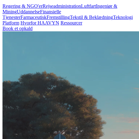
Regering & NGO'er
Rejseadministration
Luftfart
Ingeniør &
Mining
Uddannelse
Finansielle
Tjenester
Farmaceutisk
Fremstilling
Tekstil & Beklædning
Teknologi
Platform
Hvorfor HAAVYN
Ressourcer
Book et opkald