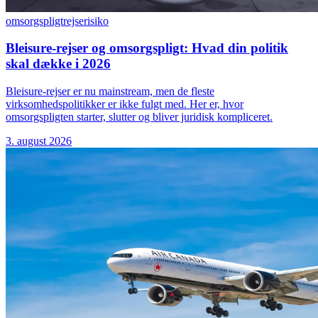
omsorgspligt
rejserisiko
Bleisure-rejser og omsorgspligt: Hvad din politik
skal dække i 2026
Bleisure-rejser er nu mainstream, men de fleste
virksomhedspolitikker er ikke fulgt med. Her er, hvor
omsorgspligten starter, slutter og bliver juridisk kompliceret.
3. august 2026