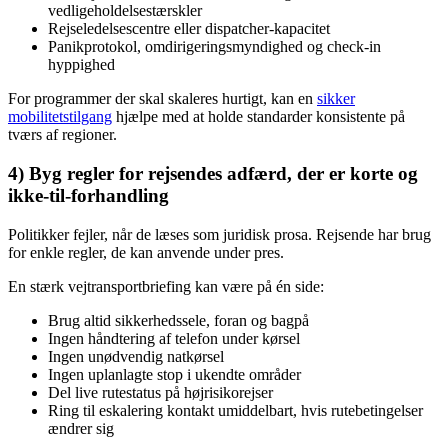
vedligeholdelsestærskler
Rejseledelsescentre eller dispatcher-kapacitet
Panikprotokol, omdirigeringsmyndighed og check-in
hyppighed
For programmer der skal skaleres hurtigt, kan en
sikker
mobilitetstilgang
hjælpe med at holde standarder konsistente på
tværs af regioner.
4) Byg regler for rejsendes adfærd, der er korte og
ikke-til-forhandling
Politikker fejler, når de læses som juridisk prosa. Rejsende har brug
for enkle regler, de kan anvende under pres.
En stærk vejtransportbriefing kan være på én side:
Brug altid sikkerhedssele, foran og bagpå
Ingen håndtering af telefon under kørsel
Ingen unødvendig natkørsel
Ingen uplanlagte stop i ukendte områder
Del live rutestatus på højrisikorejser
Ring til eskalering kontakt umiddelbart, hvis rutebetingelser
ændrer sig