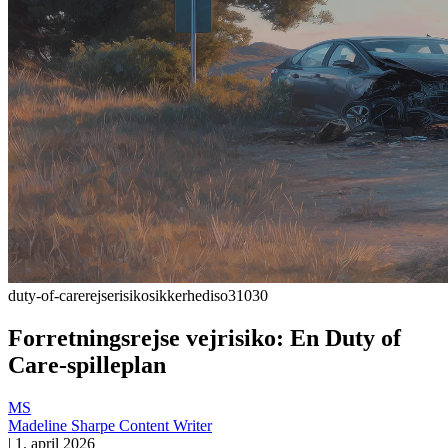
duty-of-care
rejserisiko
sikkerhed
iso31030
Forretningsrejse vejrisiko: En Duty of
Care-spilleplan
MS
Madeline Sharpe
Content Writer
|
1. april 2026