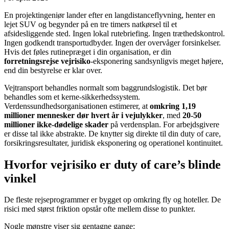
En projektingeniør lander efter en langdistanceflyvning, henter en
lejet SUV og begynder på en tre timers natkørsel til et
afsidesliggende sted. Ingen lokal rutebriefing. Ingen træthedskontrol.
Ingen godkendt transportudbyder. Ingen der overvåger forsinkelser.
Hvis det føles rutinepræget i din organisation, er din
forretningsrejse vejrisiko
-eksponering sandsynligvis meget højere,
end din bestyrelse er klar over.
Vejtransport behandles normalt som baggrundslogistik. Det bør
behandles som et kerne-sikkerhedssystem.
Verdenssundhedsorganisationen estimerer, at
omkring 1,19
millioner mennesker dør hvert år i vejulykker
, med
20-50
millioner ikke-dødelige skader
på verdensplan. For arbejdsgivere
er disse tal ikke abstrakte. De knytter sig direkte til din duty of care,
forsikringsresultater, juridisk eksponering og operationel kontinuitet.
Hvorfor vejrisiko er duty of care’s blinde
vinkel
De fleste rejseprogrammer er bygget op omkring fly og hoteller. De
risici med størst friktion opstår ofte mellem disse to punkter.
Nogle mønstre viser sig gentagne gange: