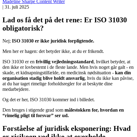
Madeline Sharpe
Content Writer
|
31. juli 2025
Lad os få det på det rene: Er ISO 31030
obligatorisk?
Nej;
ISO 31030 er ikke juridisk forpligtende.
Men her er hagen: det betyder ikke, at du er frikendt.
ISO 31030 er en
frivillig vejledningsstandard
, hvilket betyder, at
den ikke er lovbestemt i de fleste lande. Men hvis noget går galt - en
skade, et kidnapningstilfælde, en medicinsk nødsituation -
kan din
organisation stadig blive holdt ansvarlig
, hvis du ikke kan påvise,
at du har taget rimelige forholdsregler for at beskytte dine
medarbejdere.
Og det er her, ISO 31030 kommer ind i billedet.
Den bruges i stigende grad som
målestokken for, hvordan en
“rimelig pligt til forsvar” ser ud.
Forståelse af juridisk eksponering: Hvad
er risikoen ved ikke at overholde