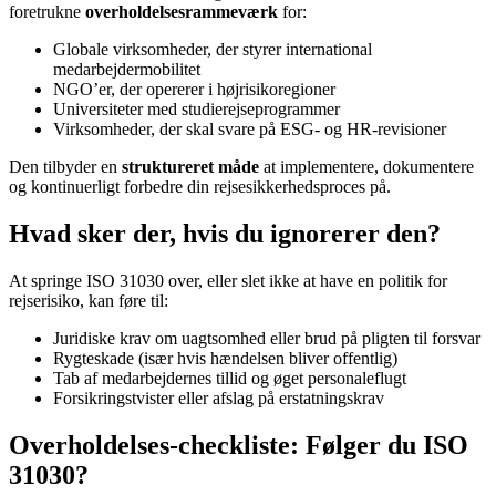
foretrukne
overholdelsesrammeværk
for:
Globale virksomheder, der styrer international
medarbejdermobilitet
NGO’er, der opererer i højrisikoregioner
Universiteter med studierejseprogrammer
Virksomheder, der skal svare på ESG- og HR-revisioner
Den tilbyder en
struktureret måde
at implementere, dokumentere
og kontinuerligt forbedre din rejsesikkerhedsproces på.
Hvad sker der, hvis du ignorerer den?
At springe ISO 31030 over, eller slet ikke at have en politik for
rejserisiko, kan føre til:
Juridiske krav om uagtsomhed eller brud på pligten til forsvar
Rygteskade (især hvis hændelsen bliver offentlig)
Tab af medarbejdernes tillid og øget personaleflugt
Forsikringstvister eller afslag på erstatningskrav
Overholdelses-checkliste: Følger du ISO
31030?