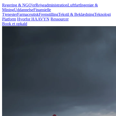
Regering & NGO'er
Rejseadministration
Luftfart
Ingeniør &
Mining
Uddannelse
Finansielle
Tjenester
Farmaceutisk
Fremstilling
Tekstil & Beklædning
Teknologi
Platform
Hvorfor HAAVYN
Ressourcer
Book et opkald