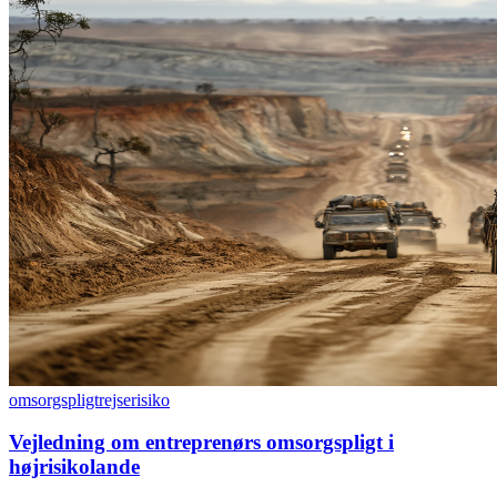
omsorgspligt
rejserisiko
Vejledning om entreprenørs omsorgspligt i
højrisikolande