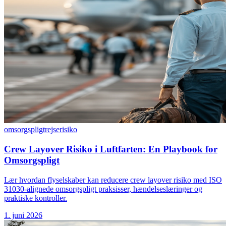
omsorgspligt
rejserisiko
Crew Layover Risiko i Luftfarten: En Playbook for
Omsorgspligt
Lær hvordan flyselskaber kan reducere crew layover risiko med ISO
31030-alignede omsorgspligt praksisser, hændelseslæringer og
praktiske kontroller.
1. juni 2026