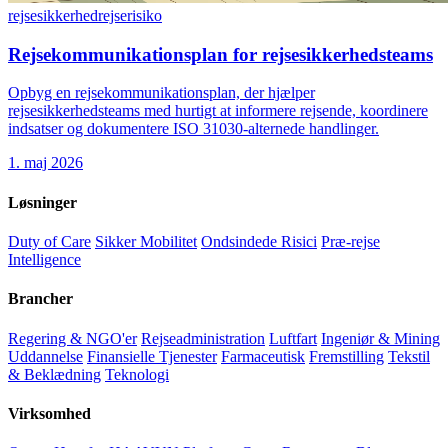
rejsesikkerhed
rejserisiko
Rejsekommunikationsplan for rejsesikkerhedsteams
Opbyg en rejsekommunikationsplan, der hjælper
rejsesikkerhedsteams med hurtigt at informere rejsende, koordinere
indsatser og dokumentere ISO 31030-alternede handlinger.
1. maj 2026
Løsninger
Duty of Care
Sikker Mobilitet
Ondsindede Risici
Præ-rejse
Intelligence
Brancher
Regering & NGO'er
Rejseadministration
Luftfart
Ingeniør & Mining
Uddannelse
Finansielle Tjenester
Farmaceutisk
Fremstilling
Tekstil
& Beklædning
Teknologi
Virksomhed