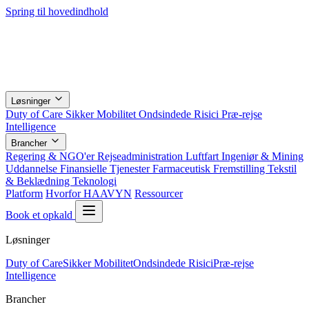
Spring til hovedindhold
Løsninger
Duty of Care
Sikker Mobilitet
Ondsindede Risici
Præ-rejse
Intelligence
Brancher
Regering & NGO'er
Rejseadministration
Luftfart
Ingeniør & Mining
Uddannelse
Finansielle Tjenester
Farmaceutisk
Fremstilling
Tekstil
& Beklædning
Teknologi
Platform
Hvorfor HAAVYN
Ressourcer
Book et opkald
Løsninger
Duty of Care
Sikker Mobilitet
Ondsindede Risici
Præ-rejse
Intelligence
Brancher