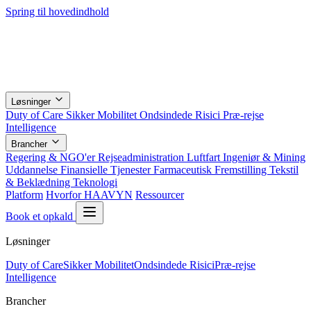
Spring til hovedindhold
Løsninger
Duty of Care
Sikker Mobilitet
Ondsindede Risici
Præ-rejse
Intelligence
Brancher
Regering & NGO'er
Rejseadministration
Luftfart
Ingeniør & Mining
Uddannelse
Finansielle Tjenester
Farmaceutisk
Fremstilling
Tekstil
& Beklædning
Teknologi
Platform
Hvorfor HAAVYN
Ressourcer
Book et opkald
Løsninger
Duty of Care
Sikker Mobilitet
Ondsindede Risici
Præ-rejse
Intelligence
Brancher