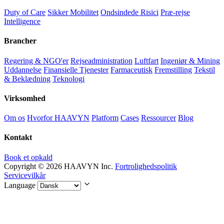
Duty of Care
Sikker Mobilitet
Ondsindede Risici
Præ-rejse
Intelligence
Brancher
Regering & NGO'er
Rejseadministration
Luftfart
Ingeniør & Mining
Uddannelse
Finansielle Tjenester
Farmaceutisk
Fremstilling
Tekstil
& Beklædning
Teknologi
Virksomhed
Om os
Hvorfor HAAVYN
Platform
Cases
Ressourcer
Blog
Kontakt
Book et opkald
Copyright © 2026 HAAVYN Inc.
Fortrolighedspolitik
Servicevilkår
Language