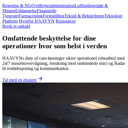
Regering & NGO'er
Rejseadministration
Luftfart
Ingeniør &
Mining
Uddannelse
Finansielle
Tjenester
Farmaceutisk
Fremstilling
Tekstil & Beklædning
Teknologi
Platform
Hvorfor HAAVYN
Ressourcer
Book et opkald
Omfattende beskyttelse for dine
operationer hvor som helst i verden
HAAVYNs duty of care-løsninger sikrer operationel robusthed med
24/7 trusselsovervågning, forsikring mod ondsindede risici og Radar
til realtidssporing og kommunikation.
Tal med en ekspert