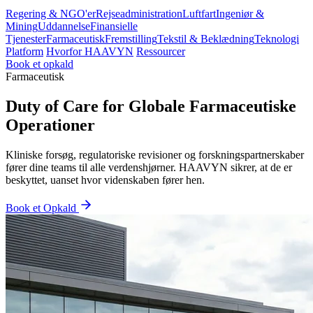
Regering & NGO'er
Rejseadministration
Luftfart
Ingeniør &
Mining
Uddannelse
Finansielle
Tjenester
Farmaceutisk
Fremstilling
Tekstil & Beklædning
Teknologi
Platform
Hvorfor HAAVYN
Ressourcer
Book et opkald
Farmaceutisk
Duty of Care for Globale Farmaceutiske
Operationer
Kliniske forsøg, regulatoriske revisioner og forskningspartnerskaber
fører dine teams til alle verdenshjørner. HAAVYN sikrer, at de er
beskyttet, uanset hvor videnskaben fører hen.
Book et Opkald