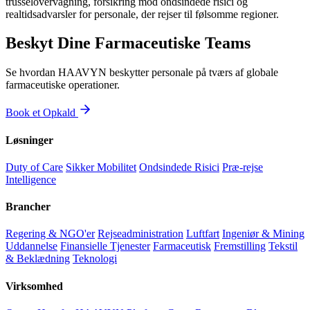
trusselovervågning, forsikring mod ondsindede risici og
realtidsadvarsler for personale, der rejser til følsomme regioner.
Beskyt Dine Farmaceutiske Teams
Se hvordan HAAVYN beskytter personale på tværs af globale
farmaceutiske operationer.
Book et Opkald
Løsninger
Duty of Care
Sikker Mobilitet
Ondsindede Risici
Præ-rejse
Intelligence
Brancher
Regering & NGO'er
Rejseadministration
Luftfart
Ingeniør & Mining
Uddannelse
Finansielle Tjenester
Farmaceutisk
Fremstilling
Tekstil
& Beklædning
Teknologi
Virksomhed