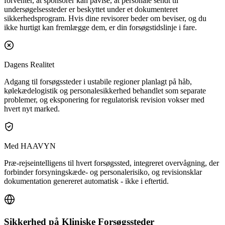
forventer, at sponsorer kan påvise, at personale sendt til
undersøgelsessteder er beskyttet under et dokumenteret
sikkerhedsprogram. Hvis dine revisorer beder om beviser, og du
ikke hurtigt kan fremlægge dem, er din forsøgstidslinje i fare.
Dagens Realitet
Adgang til forsøgssteder i ustabile regioner planlagt på håb,
kølekædelogistik og personalesikkerhed behandlet som separate
problemer, og eksponering for regulatorisk revision vokser med
hvert nyt marked.
Med HAAVYN
Præ-rejseintelligens til hvert forsøgssted, integreret overvågning, der
forbinder forsyningskæde- og personalerisiko, og revisionsklar
dokumentation genereret automatisk - ikke i eftertid.
Sikkerhed på Kliniske Forsøgssteder