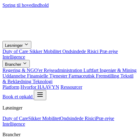
Spring til hovedindhold
Løsninger
Duty of Care
Sikker Mobilitet
Ondsindede Risici
Præ-rejse
Intelligence
Brancher
Regering & NGO'er
Rejseadministration
Luftfart
Ingeniør & Mining
Uddannelse
Finansielle Tjenester
Farmaceutisk
Fremstilling
Tekstil
& Beklædning
Teknologi
Platform
Hvorfor HAAVYN
Ressourcer
Book et opkald
Løsninger
Duty of Care
Sikker Mobilitet
Ondsindede Risici
Præ-rejse
Intelligence
Brancher