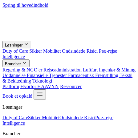
Spring til hovedindhold
Løsninger
Duty of Care
Sikker Mobilitet
Ondsindede Risici
Præ-rejse
Intelligence
Brancher
Regering & NGO'er
Rejseadministration
Luftfart
Ingeniør & Mining
Uddannelse
Finansielle Tjenester
Farmaceutisk
Fremstilling
Tekstil
& Beklædning
Teknologi
Platform
Hvorfor HAAVYN
Ressourcer
Book et opkald
Løsninger
Duty of Care
Sikker Mobilitet
Ondsindede Risici
Præ-rejse
Intelligence
Brancher