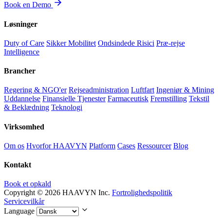
Book en Demo
Løsninger
Duty of Care
Sikker Mobilitet
Ondsindede Risici
Præ-rejse
Intelligence
Brancher
Regering & NGO'er
Rejseadministration
Luftfart
Ingeniør & Mining
Uddannelse
Finansielle Tjenester
Farmaceutisk
Fremstilling
Tekstil
& Beklædning
Teknologi
Virksomhed
Om os
Hvorfor HAAVYN
Platform
Cases
Ressourcer
Blog
Kontakt
Book et opkald
Copyright © 2026 HAAVYN Inc.
Fortrolighedspolitik
Servicevilkår
Language