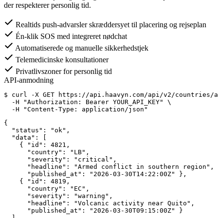
der respekterer personlig tid.
Realtids push-advarsler skræddersyet til placering og rejseplan
Én-klik SOS med integreret nødchat
Automatiserede og manuelle sikkerhedstjek
Telemedicinske konsultationer
Privatlivszoner for personlig tid
API-anmodning
$
 curl -X GET https://api.haavyn.com/api/v2/countries/a
  -H 
"Authorization: Bearer YOUR_API_KEY"
 \

  -H 
"Content-Type: application/json"
{
"status"
: 
"ok"
,

"data"
: [

    { 
"id"
: 
4821
,

"country"
: 
"LB"
,

"severity"
: 
"critical"
,

"headline"
: 
"Armed conflict in southern region"
,

"published_at"
: 
"2026-03-30T14:22:00Z"
 },

    { 
"id"
: 
4819
,

"country"
: 
"EC"
,

"severity"
: 
"warning"
,

"headline"
: 
"Volcanic activity near Quito"
,

"published_at"
: 
"2026-03-30T09:15:00Z"
 }
