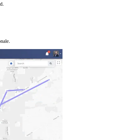
d.
onale.