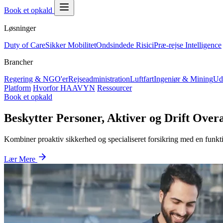
Book et opkald
Løsninger
Duty of Care
Sikker Mobilitet
Ondsindede Risici
Præ-rejse Intelligence
Brancher
Regering & NGO'er
Rejseadministration
Luftfart
Ingeniør & Mining
Ud
Platform
Hvorfor HAAVYN
Ressourcer
Book et opkald
Beskytter Personer, Aktiver og Drift Overa
Kombiner proaktiv sikkerhed og specialiseret forsikring med en funktio
Lær Mere