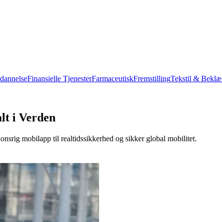
dannelse
Finansielle Tjenester
Farmaceutisk
Fremstilling
Tekstil & Bekl
lt i Verden
nsrig mobilapp til realtidssikkerhed og sikker global mobilitet.