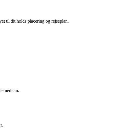
t til dit holds placering og rejseplan.
elemedicin.
r.