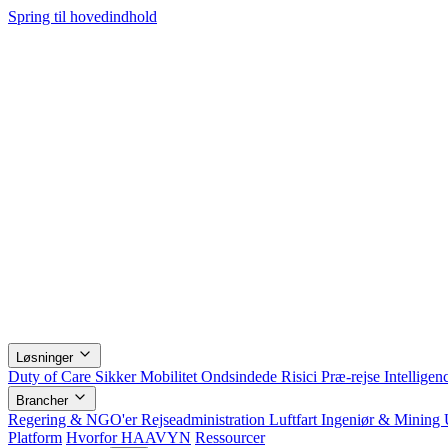
Spring til hovedindhold
Løsninger
Duty of Care
Sikker Mobilitet
Ondsindede Risici
Præ-rejse Intelligen
Brancher
Regering & NGO'er
Rejseadministration
Luftfart
Ingeniør & Mining
Platform
Hvorfor HAAVYN
Ressourcer