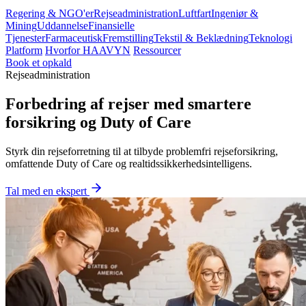
Regering & NGO'er
Rejseadministration
Luftfart
Ingeniør &
Mining
Uddannelse
Finansielle
Tjenester
Farmaceutisk
Fremstilling
Tekstil & Beklædning
Teknologi
Platform
Hvorfor HAAVYN
Ressourcer
Book et opkald
Rejseadministration
Forbedring af rejser med smartere
forsikring og Duty of Care
Styrk din rejseforretning til at tilbyde problemfri rejseforsikring,
omfattende Duty of Care og realtidssikkerhedsintelligens.
Tal med en ekspert