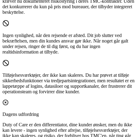
kræver nu dokumenteret risikostyring i deres TMC-kontrakter. Uden
det konkurrerer du kun på pris mod bureauer, der tilbyder integreret
beskyttelse.
Ingen synlighed, når den rejsende er afsted.
Dit job slutter ved
bekræftelsen, men din kundes ansvar gør ikke. Når noget går galt
under rejsen, ringer de til dig først, og du har ingen
realtidsinformation at tilbyde.
Tilføjelsesværktøjer, der ikke kan skaleres.
Du har prøvet at tilføje
sikkerhedsfunktioner via tredjepartsintegrationer, men resultatet er en
lappetæppe af logins, datasiloer og supportkanaler, der frustrerer dit
operationsteam og forvirrer dine kunder.
Dagens udfordring
Duty of Care er den differentiator, dine kunder ønsker, men du ikke
kan levere - ingen synlighed efter afrejse, tilføjelsesværktøjer, der
ikke kan skaleres, og risiko, der forbliver hos TMC'en, når ting går