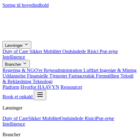
Spring til hovedindhold
Løsninger
Duty of Care
Sikker Mobilitet
Ondsindede Risici
Præ-rejse
Intelligence
Brancher
Regering & NGO'er
Rejseadministration
Luftfart
Ingeniør & Mining
Uddannelse
Finansielle Tjenester
Farmaceutisk
Fremstilling
Tekstil
& Beklædning
Teknologi
Platform
Hvorfor HAAVYN
Ressourcer
Book et opkald
Løsninger
Duty of Care
Sikker Mobilitet
Ondsindede Risici
Præ-rejse
Intelligence
Brancher