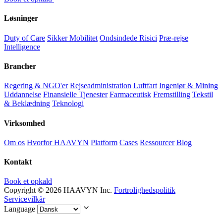
Løsninger
Duty of Care
Sikker Mobilitet
Ondsindede Risici
Præ-rejse
Intelligence
Brancher
Regering & NGO'er
Rejseadministration
Luftfart
Ingeniør & Mining
Uddannelse
Finansielle Tjenester
Farmaceutisk
Fremstilling
Tekstil
& Beklædning
Teknologi
Virksomhed
Om os
Hvorfor HAAVYN
Platform
Cases
Ressourcer
Blog
Kontakt
Book et opkald
Copyright © 2026 HAAVYN Inc.
Fortrolighedspolitik
Servicevilkår
Language