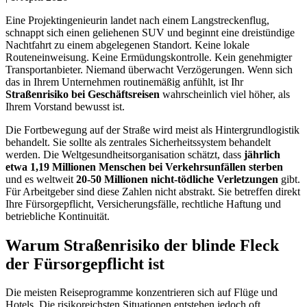
Eine Projektingenieurin landet nach einem Langstreckenflug,
schnappt sich einen geliehenen SUV und beginnt eine dreistündige
Nachtfahrt zu einem abgelegenen Standort. Keine lokale
Routeneinweisung. Keine Ermüdungskontrolle. Kein genehmigter
Transportanbieter. Niemand überwacht Verzögerungen. Wenn sich
das in Ihrem Unternehmen routinemäßig anfühlt, ist Ihr
Straßenrisiko bei Geschäftsreisen
wahrscheinlich viel höher, als
Ihrem Vorstand bewusst ist.
Die Fortbewegung auf der Straße wird meist als Hintergrundlogistik
behandelt. Sie sollte als zentrales Sicherheitssystem behandelt
werden. Die Weltgesundheitsorganisation schätzt, dass
jährlich
etwa 1,19 Millionen Menschen bei Verkehrsunfällen sterben
und es weltweit
20-50 Millionen nicht-tödliche Verletzungen
gibt.
Für Arbeitgeber sind diese Zahlen nicht abstrakt. Sie betreffen direkt
Ihre Fürsorgepflicht, Versicherungsfälle, rechtliche Haftung und
betriebliche Kontinuität.
Warum Straßenrisiko der blinde Fleck
der Fürsorgepflicht ist
Die meisten Reiseprogramme konzentrieren sich auf Flüge und
Hotels. Die risikoreichsten Situationen entstehen jedoch oft