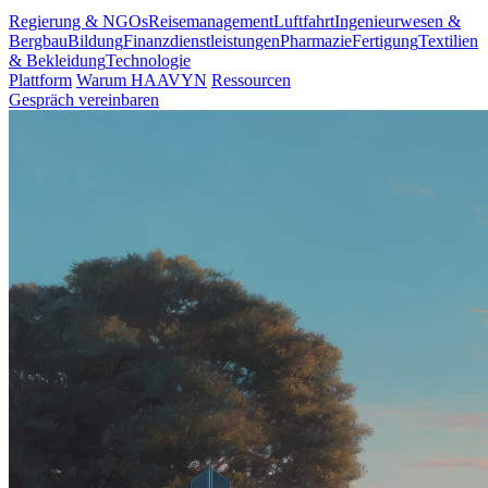
Regierung & NGOs
Reisemanagement
Luftfahrt
Ingenieurwesen &
Bergbau
Bildung
Finanzdienstleistungen
Pharmazie
Fertigung
Textilien
& Bekleidung
Technologie
Plattform
Warum HAAVYN
Ressourcen
Gespräch vereinbaren