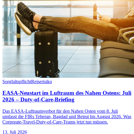
Sorgfaltspflicht
Reiserisiko
EASA-Neustart im Luftraum des Nahen Ostens: Juli
2026 – Duty-of-Care-Briefing
Das EASA-Luftraumverbot für den Nahen Osten vom 8. Juli
umfasst die FIRs Teheran, Bagdad und Beirut bis August 2026. Was
Corporate-Travel-Duty-of-Care-Teams jetzt tun müssen.
13. Juli 2026