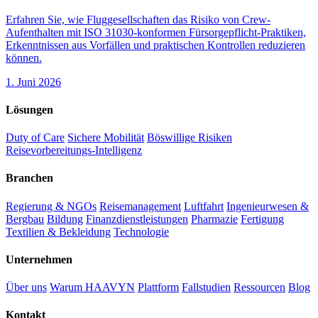
Erfahren Sie, wie Fluggesellschaften das Risiko von Crew-
Aufenthalten mit ISO 31030-konformen Fürsorgepflicht-Praktiken,
Erkenntnissen aus Vorfällen und praktischen Kontrollen reduzieren
können.
1. Juni 2026
Lösungen
Duty of Care
Sichere Mobilität
Böswillige Risiken
Reisevorbereitungs-Intelligenz
Branchen
Regierung & NGOs
Reisemanagement
Luftfahrt
Ingenieurwesen &
Bergbau
Bildung
Finanzdienstleistungen
Pharmazie
Fertigung
Textilien & Bekleidung
Technologie
Unternehmen
Über uns
Warum HAAVYN
Plattform
Fallstudien
Ressourcen
Blog
Kontakt