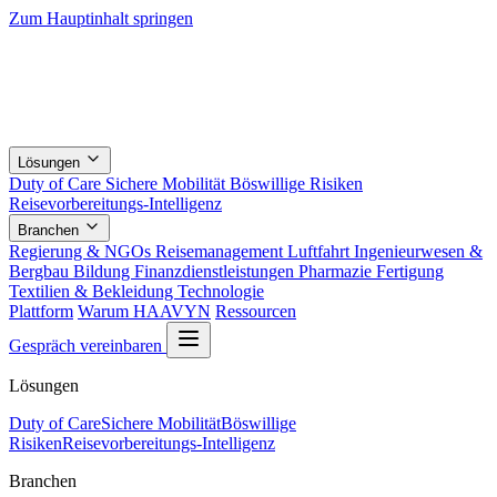
Zum Hauptinhalt springen
Lösungen
Duty of Care
Sichere Mobilität
Böswillige Risiken
Reisevorbereitungs-Intelligenz
Branchen
Regierung & NGOs
Reisemanagement
Luftfahrt
Ingenieurwesen &
Bergbau
Bildung
Finanzdienstleistungen
Pharmazie
Fertigung
Textilien & Bekleidung
Technologie
Plattform
Warum HAAVYN
Ressourcen
Gespräch vereinbaren
Lösungen
Duty of Care
Sichere Mobilität
Böswillige
Risiken
Reisevorbereitungs-Intelligenz
Branchen