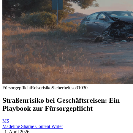
Fürsorgepflicht
Reiserisiko
Sicherheit
iso31030
Straßenrisiko bei Geschäftsreisen: Ein
Playbook zur Fürsorgepflicht
MS
Madeline Sharpe
Content Writer
|
1. April 2026