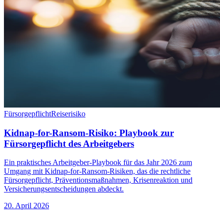
Fürsorgepflicht
Reiserisiko
Kidnap-for-Ransom-Risiko: Playbook zur
Fürsorgepflicht des Arbeitgebers
Ein praktisches Arbeitgeber-Playbook für das Jahr 2026 zum
Umgang mit Kidnap-for-Ransom-Risiken, das die rechtliche
Fürsorgepflicht, Präventionsmaßnahmen, Krisenreaktion und
Versicherungsentscheidungen abdeckt.
20. April 2026