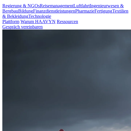
Regierung & NGOs
Reisemanagement
Luftfahrt
Ingenieurwesen &
Bergbau
Bildung
Finanzdienstleistungen
Pharmazie
Fertigung
Textilien
& Bekleidung
Technologie
Plattform
Warum HAAVYN
Ressourcen
Gespräch vereinbaren