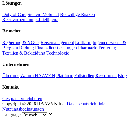
Lösungen
Duty of Care
Sichere Mobilität
Böswillige Risiken
Reisevorbereitungs-Intelligenz
Branchen
Regierung & NGOs
Reisemanagement
Luftfahrt
Ingenieurwesen &
Bergbau
Bildung
Finanzdienstleistungen
Pharmazie
Fertigung
Textilien & Bekleidung
Technologie
Unternehmen
Über uns
Warum HAAVYN
Plattform
Fallstudien
Ressourcen
Blog
Kontakt
Gespräch vereinbaren
Copyright © 2026 HAAVYN Inc.
Datenschutzrichtlinie
Nutzungsbedingungen
Language