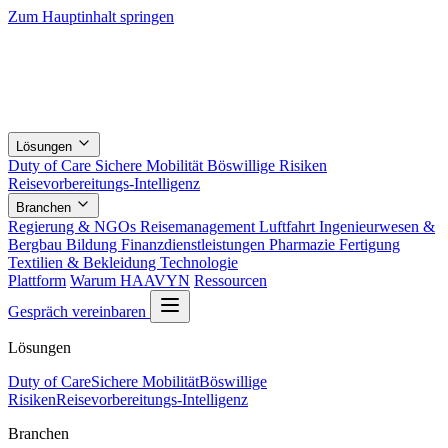
Zum Hauptinhalt springen
Lösungen
Duty of Care
Sichere Mobilität
Böswillige Risiken
Reisevorbereitungs-Intelligenz
Branchen
Regierung & NGOs
Reisemanagement
Luftfahrt
Ingenieurwesen &
Bergbau
Bildung
Finanzdienstleistungen
Pharmazie
Fertigung
Textilien & Bekleidung
Technologie
Plattform
Warum HAAVYN
Ressourcen
Gespräch vereinbaren
Lösungen
Duty of Care
Sichere Mobilität
Böswillige
Risiken
Reisevorbereitungs-Intelligenz
Branchen