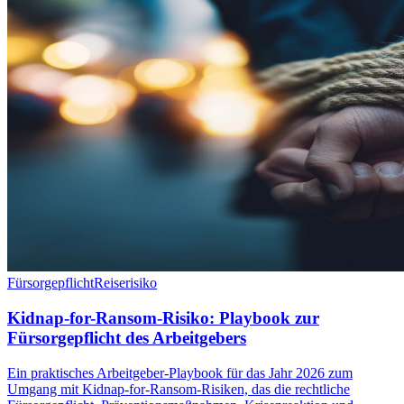
Fürsorgepflicht
Reiserisiko
Kidnap-for-Ransom-Risiko: Playbook zur
Fürsorgepflicht des Arbeitgebers
Ein praktisches Arbeitgeber-Playbook für das Jahr 2026 zum
Umgang mit Kidnap-for-Ransom-Risiken, das die rechtliche