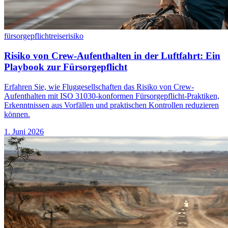
fürsorgepflicht
reiserisiko
Risiko von Crew-Aufenthalten in der Luftfahrt: Ein
Playbook zur Fürsorgepflicht
Erfahren Sie, wie Fluggesellschaften das Risiko von Crew-
Aufenthalten mit ISO 31030-konformen Fürsorgepflicht-Praktiken,
Erkenntnissen aus Vorfällen und praktischen Kontrollen reduzieren
können.
1. Juni 2026