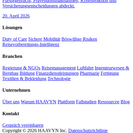
Fürsorgepflicht, Präventionsmaßnahmen, Krisenreaktion und
Versicherungsentscheidungen abdeckt.
20. April 2026
Lösungen
Duty of Care
Sichere Mobilität
Böswillige Risiken
Reisevorbereitungs-Intelligenz
Branchen
Regierung & NGOs
Reisemanagement
Luftfahrt
Ingenieurwesen &
Bergbau
Bildung
Finanzdienstleistungen
Pharmazie
Fertigung
Textilien & Bekleidung
Technologie
Unternehmen
Über uns
Warum HAAVYN
Plattform
Fallstudien
Ressourcen
Blog
Kontakt
Gespräch vereinbaren
Copyright © 2026 HAAVYN Inc.
Datenschutzrichtlinie