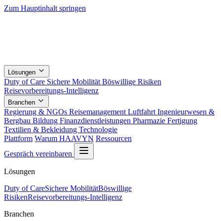
Zum Hauptinhalt springen
Lösungen
Duty of Care
Sichere Mobilität
Böswillige Risiken
Reisevorbereitungs-Intelligenz
Branchen
Regierung & NGOs
Reisemanagement
Luftfahrt
Ingenieurwesen &
Bergbau
Bildung
Finanzdienstleistungen
Pharmazie
Fertigung
Textilien & Bekleidung
Technologie
Plattform
Warum HAAVYN
Ressourcen
Gespräch vereinbaren
Lösungen
Duty of Care
Sichere Mobilität
Böswillige
Risiken
Reisevorbereitungs-Intelligenz
Branchen