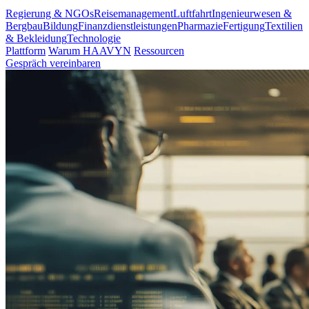
Regierung & NGOs
Reisemanagement
Luftfahrt
Ingenieurwesen &
Bergbau
Bildung
Finanzdienstleistungen
Pharmazie
Fertigung
Textilien
& Bekleidung
Technologie
Plattform
Warum HAAVYN
Ressourcen
Gespräch vereinbaren