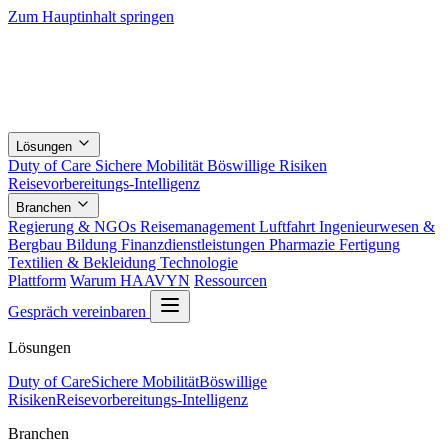
Zum Hauptinhalt springen
Lösungen
Duty of Care
Sichere Mobilität
Böswillige Risiken
Reisevorbereitungs-Intelligenz
Branchen
Regierung & NGOs
Reisemanagement
Luftfahrt
Ingenieurwesen &
Bergbau
Bildung
Finanzdienstleistungen
Pharmazie
Fertigung
Textilien & Bekleidung
Technologie
Plattform
Warum HAAVYN
Ressourcen
Gespräch vereinbaren
Lösungen
Duty of Care
Sichere Mobilität
Böswillige
Risiken
Reisevorbereitungs-Intelligenz
Branchen