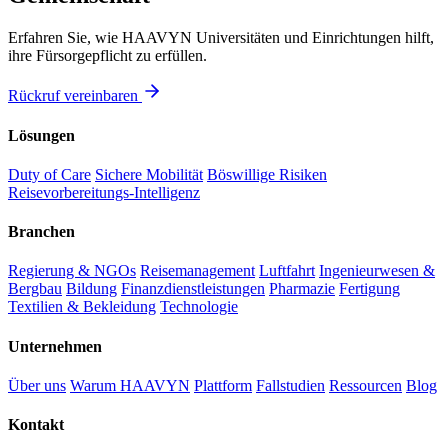
Erfahren Sie, wie HAAVYN Universitäten und Einrichtungen hilft,
ihre Fürsorgepflicht zu erfüllen.
Rückruf vereinbaren
Lösungen
Duty of Care
Sichere Mobilität
Böswillige Risiken
Reisevorbereitungs-Intelligenz
Branchen
Regierung & NGOs
Reisemanagement
Luftfahrt
Ingenieurwesen &
Bergbau
Bildung
Finanzdienstleistungen
Pharmazie
Fertigung
Textilien & Bekleidung
Technologie
Unternehmen
Über uns
Warum HAAVYN
Plattform
Fallstudien
Ressourcen
Blog
Kontakt