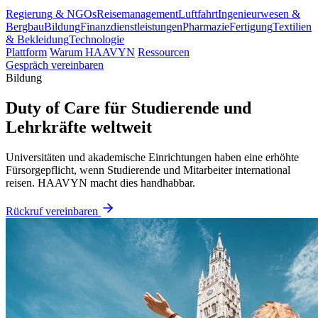
Regierung & NGOs
Reisemanagement
Luftfahrt
Ingenieurwesen &
Bergbau
Bildung
Finanzdienstleistungen
Pharmazie
Fertigung
Textilien
& Bekleidung
Technologie
Plattform
Warum HAAVYN
Ressourcen
Gespräch vereinbaren
Bildung
Duty of Care für Studierende und
Lehrkräfte weltweit
Universitäten und akademische Einrichtungen haben eine erhöhte
Fürsorgepflicht, wenn Studierende und Mitarbeiter international
reisen. HAAVYN macht dies handhabbar.
Rückruf vereinbaren