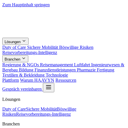
Zum Hauptinhalt springen
Lösungen
Duty of Care
Sichere Mobilität
Böswillige Risiken
Reisevorbereitungs-Intelligenz
Branchen
Regierung & NGOs
Reisemanagement
Luftfahrt
Ingenieurwesen &
Bergbau
Bildung
Finanzdienstleistungen
Pharmazie
Fertigung
Textilien & Bekleidung
Technologie
Plattform
Warum HAAVYN
Ressourcen
Gespräch vereinbaren
Lösungen
Duty of Care
Sichere Mobilität
Böswillige
Risiken
Reisevorbereitungs-Intelligenz
Branchen