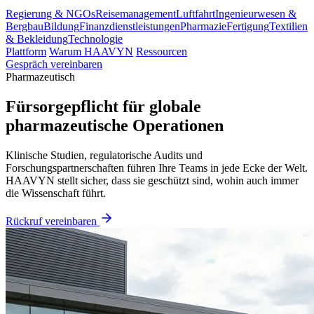
Regierung & NGOs
Reisemanagement
Luftfahrt
Ingenieurwesen &
Bergbau
Bildung
Finanzdienstleistungen
Pharmazie
Fertigung
Textilien
& Bekleidung
Technologie
Plattform
Warum HAAVYN
Ressourcen
Gespräch vereinbaren
Pharmazeutisch
Fürsorgepflicht für globale
pharmazeutische Operationen
Klinische Studien, regulatorische Audits und
Forschungspartnerschaften führen Ihre Teams in jede Ecke der Welt.
HAAVYN stellt sicher, dass sie geschützt sind, wohin auch immer
die Wissenschaft führt.
Rückruf vereinbaren