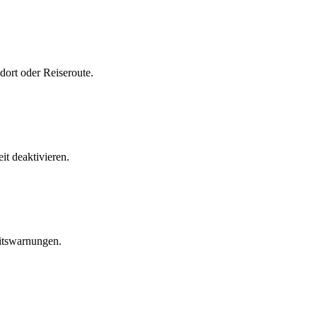
ort oder Reiseroute.
it deaktivieren.
eitswarnungen.