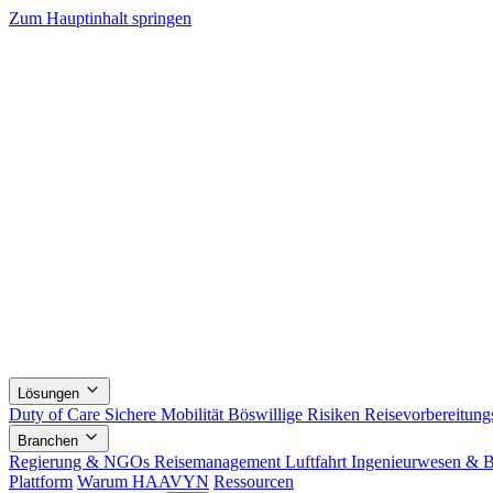
Zum Hauptinhalt springen
Lösungen
Duty of Care
Sichere Mobilität
Böswillige Risiken
Reisevorbereitungs
Branchen
Regierung & NGOs
Reisemanagement
Luftfahrt
Ingenieurwesen & 
Plattform
Warum HAAVYN
Ressourcen