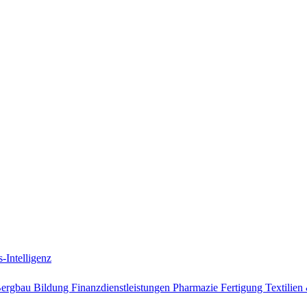
-Intelligenz
Bergbau
Bildung
Finanzdienstleistungen
Pharmazie
Fertigung
Textilie