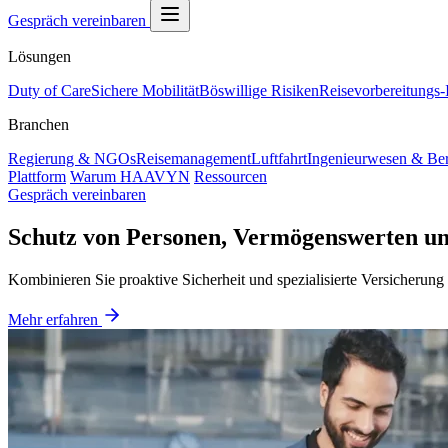
Gespräch vereinbaren
Lösungen
Duty of Care
Sichere Mobilität
Böswillige Risiken
Reisevorbereitungs-I
Branchen
Regierung & NGOs
Reisemanagement
Luftfahrt
Ingenieurwesen & Be
Plattform
Warum HAAVYN
Ressourcen
Gespräch vereinbaren
Schutz von Personen, Vermögenswerten un
Kombinieren Sie proaktive Sicherheit und spezialisierte Versicherung 
Mehr erfahren