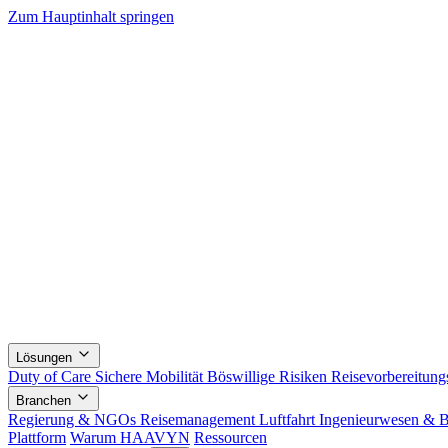
Zum Hauptinhalt springen
Lösungen
Duty of Care
Sichere Mobilität
Böswillige Risiken
Reisevorbereitungs
Branchen
Regierung & NGOs
Reisemanagement
Luftfahrt
Ingenieurwesen & 
Plattform
Warum HAAVYN
Ressourcen