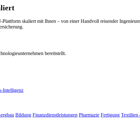
liert
tform skaliert mit Ihnen – von einer Handvoll reisender Ingenieure b
ersicherung.
nologieunternehmen bereitstellt.
-Intelligenz
Bergbau
Bildung
Finanzdienstleistungen
Pharmazie
Fertigung
Textilien