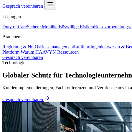
Gespräch vereinbaren
Lösungen
Duty of Care
Sichere Mobilität
Böswillige Risiken
Reisevorbereitungs-I
Branchen
Regierung & NGOs
Reisemanagement
Luftfahrt
Ingenieurwesen & Be
Plattform
Warum HAAVYN
Ressourcen
Gespräch vereinbaren
Technologie
Globaler Schutz für Technologieunterneh
Kundenimplementierungen, Fachkonferenzen und Vertriebsteams in all
Gespräch vereinbaren