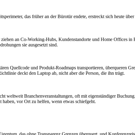
itsperimeter, das früher an der Bürotür endete, erstreckt sich heute üb
ziehen an Co-Working-Hubs, Kundenstandorte und Home Offices in Rec
drohungen sie ausgesetzt sind.
ietären Quellcode und Produkt-Roadmaps transportieren, überqueren 
chtlinie deckt den Laptop ab, nicht aber die Person, die ihn trägt.
ht weltweit Branchenveranstaltungen, oft mit eigenständiger Buchung
 haben, vor Ort zu helfen, wenn etwas schiefgeht.
igentum, das ohne Transparenz Grenzen überquert, und Konferenzreisen,