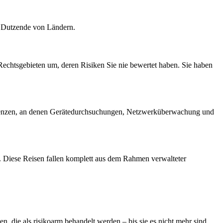
er Dutzende von Ländern.
htsgebieten um, deren Risiken Sie nie bewertet haben. Sie haben
Grenzen, an denen Gerätedurchsuchungen, Netzwerküberwachung und
. Diese Reisen fallen komplett aus dem Rahmen verwalteter
 die als risikoarm behandelt werden – bis sie es nicht mehr sind.