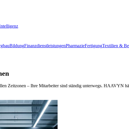
ntelligenz
rgbau
Bildung
Finanzdienstleistungen
Pharmazie
Fertigung
Textilien & B
men
en Zeitzonen – Ihre Mitarbeiter sind ständig unterwegs. HAAVYN hält