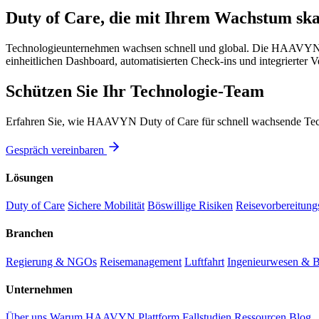
Duty of Care, die mit Ihrem Wachstum ska
Technologieunternehmen wachsen schnell und global. Die HAAVYN-Plat
einheitlichen Dashboard, automatisierten Check-ins und integrierter V
Schützen Sie Ihr Technologie-Team
Erfahren Sie, wie HAAVYN Duty of Care für schnell wachsende Tech
Gespräch vereinbaren
Lösungen
Duty of Care
Sichere Mobilität
Böswillige Risiken
Reisevorbereitungs
Branchen
Regierung & NGOs
Reisemanagement
Luftfahrt
Ingenieurwesen & 
Unternehmen
Über uns
Warum HAAVYN
Plattform
Fallstudien
Ressourcen
Blog