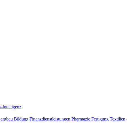
-Intelligenz
Bergbau
Bildung
Finanzdienstleistungen
Pharmazie
Fertigung
Textilie