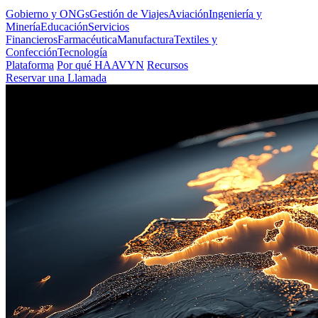
Gobierno y ONGs
Gestión de Viajes
Aviación
Ingeniería y
Minería
Educación
Servicios
Financieros
Farmacéutica
Manufactura
Textiles y
Confección
Tecnología
Plataforma
Por qué HAAVYN
Recursos
Reservar una Llamada