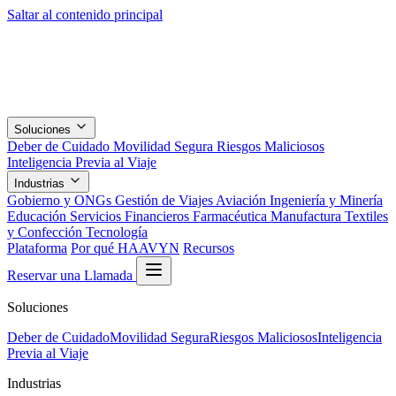
Saltar al contenido principal
Soluciones
Deber de Cuidado
Movilidad Segura
Riesgos Maliciosos
Inteligencia Previa al Viaje
Industrias
Gobierno y ONGs
Gestión de Viajes
Aviación
Ingeniería y Minería
Educación
Servicios Financieros
Farmacéutica
Manufactura
Textiles
y Confección
Tecnología
Plataforma
Por qué HAAVYN
Recursos
Reservar una Llamada
Soluciones
Deber de Cuidado
Movilidad Segura
Riesgos Maliciosos
Inteligencia
Previa al Viaje
Industrias