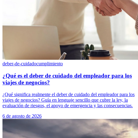
deber-de-cuidado
cumplimiento
¿Qué es el deber de cuidado del empleador para los
viajes de negocios?
¿Qué significa realmente el deber de cuidado del empleador para los
viajes de negocios? Guía en lenguaje sencillo que cubre la ley, la
evaluación de riesgos, el apoyo de emergencia y las consecuencias.
6 de agosto de 2026