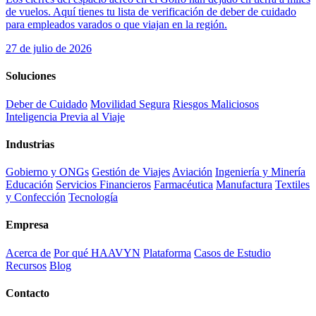
de vuelos. Aquí tienes tu lista de verificación de deber de cuidado
para empleados varados o que viajan en la región.
27 de julio de 2026
Soluciones
Deber de Cuidado
Movilidad Segura
Riesgos Maliciosos
Inteligencia Previa al Viaje
Industrias
Gobierno y ONGs
Gestión de Viajes
Aviación
Ingeniería y Minería
Educación
Servicios Financieros
Farmacéutica
Manufactura
Textiles
y Confección
Tecnología
Empresa
Acerca de
Por qué HAAVYN
Plataforma
Casos de Estudio
Recursos
Blog
Contacto