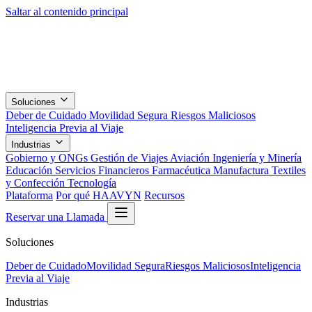
Saltar al contenido principal
Soluciones
Deber de Cuidado
Movilidad Segura
Riesgos Maliciosos
Inteligencia Previa al Viaje
Industrias
Gobierno y ONGs
Gestión de Viajes
Aviación
Ingeniería y Minería
Educación
Servicios Financieros
Farmacéutica
Manufactura
Textiles
y Confección
Tecnología
Plataforma
Por qué HAAVYN
Recursos
Reservar una Llamada
Soluciones
Deber de Cuidado
Movilidad Segura
Riesgos Maliciosos
Inteligencia
Previa al Viaje
Industrias