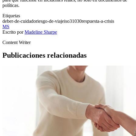
políticas.
Etiquetas
deber-de-cuidado
riesgo-de-viaje
iso31030
respuesta-a-crisis
MS
Escrito por
Madeline Sharpe
Content Writer
Publicaciones relacionadas