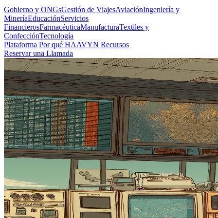
Gobierno y ONGs
Gestión de Viajes
Aviación
Ingeniería y
Minería
Educación
Servicios
Financieros
Farmacéutica
Manufactura
Textiles y
Confección
Tecnología
Plataforma
Por qué HAAVYN
Recursos
Reservar una Llamada