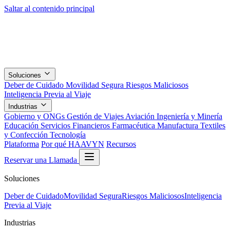
Saltar al contenido principal
Soluciones
Deber de Cuidado
Movilidad Segura
Riesgos Maliciosos
Inteligencia Previa al Viaje
Industrias
Gobierno y ONGs
Gestión de Viajes
Aviación
Ingeniería y Minería
Educación
Servicios Financieros
Farmacéutica
Manufactura
Textiles
y Confección
Tecnología
Plataforma
Por qué HAAVYN
Recursos
Reservar una Llamada
Soluciones
Deber de Cuidado
Movilidad Segura
Riesgos Maliciosos
Inteligencia
Previa al Viaje
Industrias