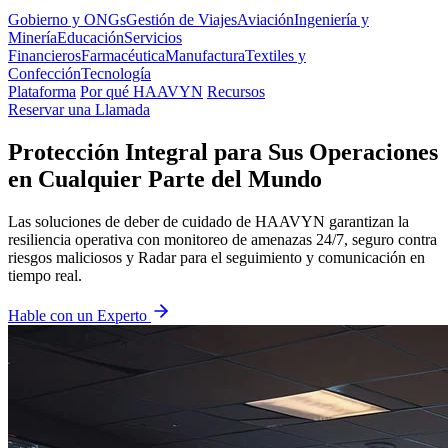
Gobierno y ONGs
Gestión de Viajes
Aviación
Ingeniería y
Minería
Educación
Servicios
Financieros
Farmacéutica
Manufactura
Textiles y
Confección
Tecnología
Plataforma
Por qué HAAVYN
Recursos
Reservar una Llamada
Protección Integral para Sus Operaciones
en Cualquier Parte del Mundo
Las soluciones de deber de cuidado de HAAVYN garantizan la
resiliencia operativa con monitoreo de amenazas 24/7, seguro contra
riesgos maliciosos y Radar para el seguimiento y comunicación en
tiempo real.
Hable con un Experto