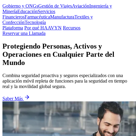
Gobierno y ONGs
Gestión de Viajes
Aviación
Ingeniería y
Minería
Educación
Servicios
Financieros
Farmacéutica
Manufactura
Textiles y
Confección
Tecnología
Plataforma
Por qué HAAVYN
Recursos
Reservar una Llamada
Protegiendo Personas, Activos y
Operaciones en Cualquier Parte del
Mundo
Combina seguridad proactiva y seguros especializados con una
aplicación móvil repleta de funciones para la seguridad en tiempo
real y la movilidad global segura.
Saber Más