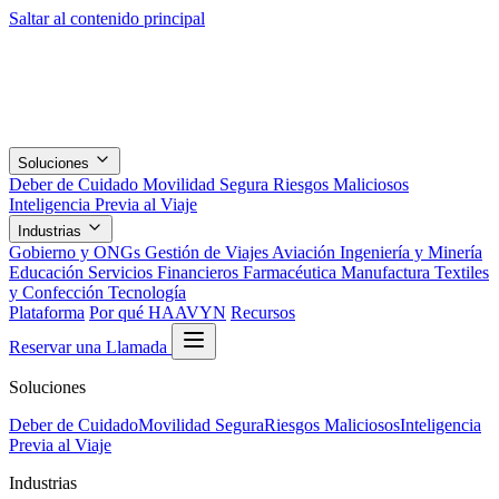
Saltar al contenido principal
Soluciones
Deber de Cuidado
Movilidad Segura
Riesgos Maliciosos
Inteligencia Previa al Viaje
Industrias
Gobierno y ONGs
Gestión de Viajes
Aviación
Ingeniería y Minería
Educación
Servicios Financieros
Farmacéutica
Manufactura
Textiles
y Confección
Tecnología
Plataforma
Por qué HAAVYN
Recursos
Reservar una Llamada
Soluciones
Deber de Cuidado
Movilidad Segura
Riesgos Maliciosos
Inteligencia
Previa al Viaje
Industrias