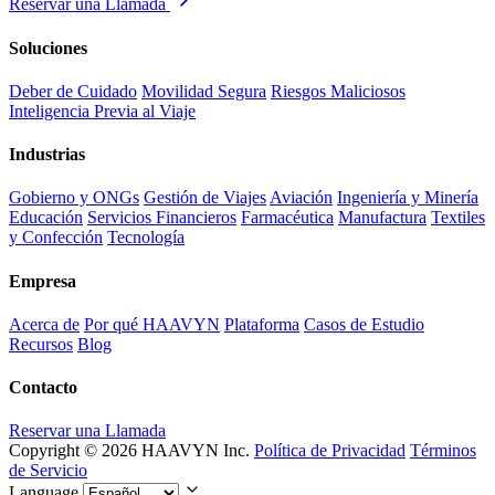
Reservar una Llamada
Soluciones
Deber de Cuidado
Movilidad Segura
Riesgos Maliciosos
Inteligencia Previa al Viaje
Industrias
Gobierno y ONGs
Gestión de Viajes
Aviación
Ingeniería y Minería
Educación
Servicios Financieros
Farmacéutica
Manufactura
Textiles
y Confección
Tecnología
Empresa
Acerca de
Por qué HAAVYN
Plataforma
Casos de Estudio
Recursos
Blog
Contacto
Reservar una Llamada
Copyright © 2026 HAAVYN Inc.
Política de Privacidad
Términos
de Servicio
Language