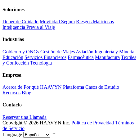
Soluciones
Deber de Cuidado
Movilidad Segura
Riesgos Maliciosos
Inteligencia Previa al Viaje
Industrias
Gobierno y ONGs
Gestión de Viajes
Aviación
Ingeniería y Minería
Educación
Servicios Financieros
Farmacéutica
Manufactura
Textiles
y Confección
Tecnología
Empresa
Acerca de
Por qué HAAVYN
Plataforma
Casos de Estudio
Recursos
Blog
Contacto
Reservar una Llamada
Copyright © 2026 HAAVYN Inc.
Política de Privacidad
Términos
de Servicio
Language