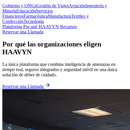
Gobierno y ONGs
Gestión de Viajes
Aviación
Ingeniería y
Minería
Educación
Servicios
Financieros
Farmacéutica
Manufactura
Textiles y
Confección
Tecnología
Plataforma
Por qué HAAVYN
Recursos
Reservar una Llamada
Por qué las organizaciones eligen
HAAVYN
La única plataforma que combina inteligencia de amenazas en
tiempo real, seguros integrados y seguridad móvil en una única
solución de deber de cuidado.
Reservar una Llamada