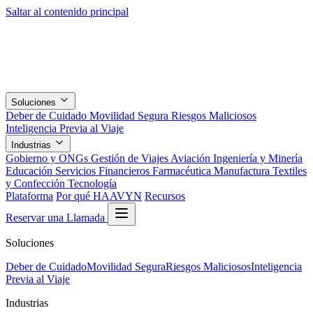
Saltar al contenido principal
Soluciones
Deber de Cuidado
Movilidad Segura
Riesgos Maliciosos
Inteligencia Previa al Viaje
Industrias
Gobierno y ONGs
Gestión de Viajes
Aviación
Ingeniería y Minería
Educación
Servicios Financieros
Farmacéutica
Manufactura
Textiles
y Confección
Tecnología
Plataforma
Por qué HAAVYN
Recursos
Reservar una Llamada
Soluciones
Deber de Cuidado
Movilidad Segura
Riesgos Maliciosos
Inteligencia
Previa al Viaje
Industrias