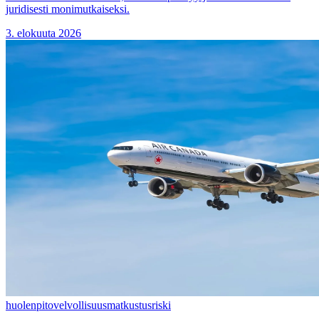
juridisesti monimutkaiseksi.
3. elokuuta 2026
huolenpitovelvollisuus
matkustusriski