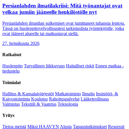
Persianlahden ilmatilakriisi: Mitä työnantajat ovat
velkaa jumiin jääneelle henkilöstölle nyt
Persianlahden ilmatilan sulkemiset ovat jumittaneet tuhansia lentoja.
Tässä on huolenpitovelvollisuutesi tarkistuslista työntekijöille, jotka
ovat jääneet alueelle tai matkustavat siellä.
27. heinäkuuta 2026
Ratkaisut
Huolenpito
Turvallinen liikkuvuus
Haitalliset riskit
Ennen matkaa -
tiedustelu
Toimialat
Hallitus & Kansalaisjärjestöt
Matkatoimisto
Ilmailu
Insinööri- &
Kaivostoiminta
Koulutus
Rahoituspalvelut
Lääketeollisuus
Valmistus
Tekstiili & Vaatetus
Teknologia
Yritys
Tietoa meistä
Miksi HAAVYN
Alusta
Tapaustutkimukset
Resurssit