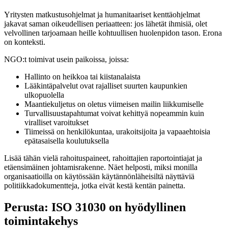
Yritysten matkustusohjelmat ja humanitaariset kenttäohjelmat
jakavat saman oikeudellisen periaatteen: jos lähetät ihmisiä, olet
velvollinen tarjoamaan heille kohtuullisen huolenpidon tason. Erona
on konteksti.
NGO:t toimivat usein paikoissa, joissa:
Hallinto on heikkoa tai kiistanalaista
Lääkintäpalvelut ovat rajalliset suurten kaupunkien
ulkopuolella
Maantiekuljetus on oletus viimeisen mailin liikkumiselle
Turvallisuustapahtumat voivat kehittyä nopeammin kuin
viralliset varoitukset
Tiimeissä on henkilökuntaa, urakoitsijoita ja vapaaehtoisia
epätasaisella koulutuksella
Lisää tähän vielä rahoituspaineet, rahoittajien raportointiajat ja
etäensimäinen johtamisrakenne. Näet helposti, miksi monilla
organisaatioilla on käytössään käytännönläheisiltä näyttäviä
politiikkadokumentteja, jotka eivät kestä kentän painetta.
Perusta: ISO 31030 on hyödyllinen
toimintakehys