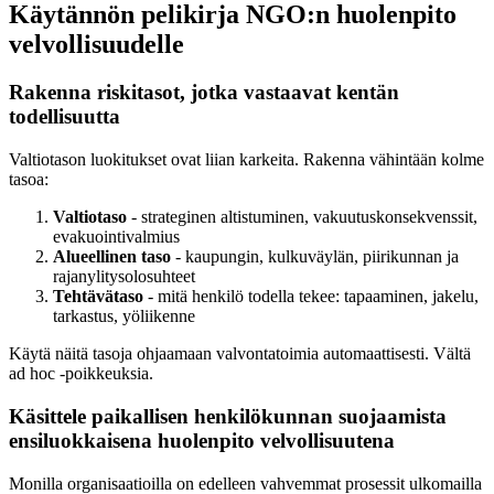
Käytännön pelikirja NGO:n huolenpito
velvollisuudelle
Rakenna riskitasot, jotka vastaavat kentän
todellisuutta
Valtiotason luokitukset ovat liian karkeita. Rakenna vähintään kolme
tasoa:
Valtiotaso
- strateginen altistuminen, vakuutuskonsekvenssit,
evakuointivalmius
Alueellinen taso
- kaupungin, kulkuväylän, piirikunnan ja
rajanylitysolosuhteet
Tehtävätaso
- mitä henkilö todella tekee: tapaaminen, jakelu,
tarkastus, yöliikenne
Käytä näitä tasoja ohjaamaan valvontatoimia automaattisesti. Vältä
ad hoc -poikkeuksia.
Käsittele paikallisen henkilökunnan suojaamista
ensiluokkaisena huolenpito velvollisuutena
Monilla organisaatioilla on edelleen vahvemmat prosessit ulkomailla