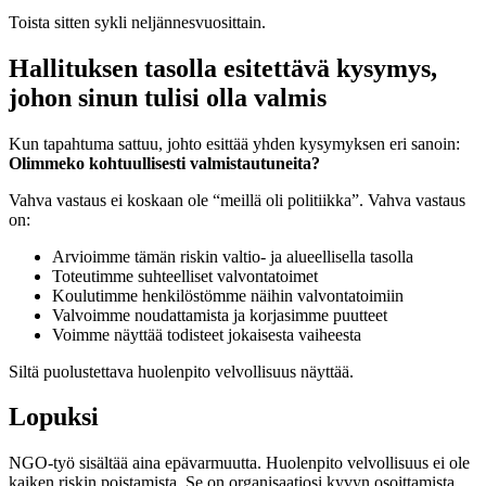
Toista sitten sykli neljännesvuosittain.
Hallituksen tasolla esitettävä kysymys,
johon sinun tulisi olla valmis
Kun tapahtuma sattuu, johto esittää yhden kysymyksen eri sanoin:
Olimmeko kohtuullisesti valmistautuneita?
Vahva vastaus ei koskaan ole “meillä oli politiikka”. Vahva vastaus
on:
Arvioimme tämän riskin valtio- ja alueellisella tasolla
Toteutimme suhteelliset valvontatoimet
Koulutimme henkilöstömme näihin valvontatoimiin
Valvoimme noudattamista ja korjasimme puutteet
Voimme näyttää todisteet jokaisesta vaiheesta
Siltä puolustettava huolenpito velvollisuus näyttää.
Lopuksi
NGO-työ sisältää aina epävarmuutta. Huolenpito velvollisuus ei ole
kaiken riskin poistamista. Se on organisaatiosi kyvyn osoittamista