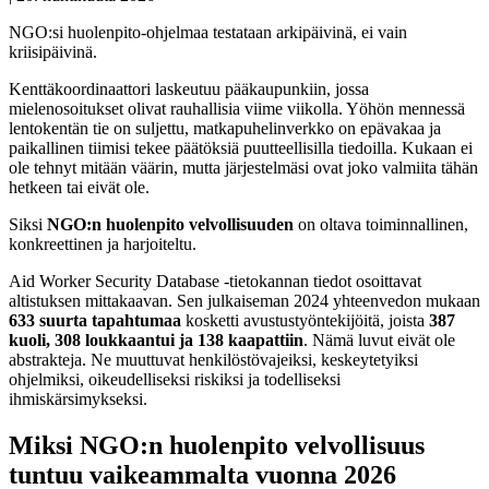
NGO:si huolenpito-ohjelmaa testataan arkipäivinä, ei vain
kriisipäivinä.
Kenttäkoordinaattori laskeutuu pääkaupunkiin, jossa
mielenosoitukset olivat rauhallisia viime viikolla. Yöhön mennessä
lentokentän tie on suljettu, matkapuhelinverkko on epävakaa ja
paikallinen tiimisi tekee päätöksiä puutteellisilla tiedoilla. Kukaan ei
ole tehnyt mitään väärin, mutta järjestelmäsi ovat joko valmiita tähän
hetkeen tai eivät ole.
Siksi
NGO:n huolenpito velvollisuuden
on oltava toiminnallinen,
konkreettinen ja harjoiteltu.
Aid Worker Security Database -tietokannan tiedot osoittavat
altistuksen mittakaavan. Sen julkaiseman 2024 yhteenvedon mukaan
633 suurta tapahtumaa
kosketti avustustyöntekijöitä, joista
387
kuoli, 308 loukkaantui ja 138 kaapattiin
. Nämä luvut eivät ole
abstrakteja. Ne muuttuvat henkilöstövajeiksi, keskeytetyiksi
ohjelmiksi, oikeudelliseksi riskiksi ja todelliseksi
ihmiskärsimykseksi.
Miksi NGO:n huolenpito velvollisuus
tuntuu vaikeammalta vuonna 2026