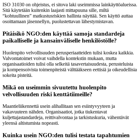
ISO 31030 on ohjeistus, ei sitova laki useimmissa lainkäyttöalueissa.
Sitä käytetään kuitenkin laajasti mittapuuna sille, miltä
“kohtuullinen” matkustusriskien hallinta näyttää. Sen käyttö auttaa
osoittamaan jäsennellyn, puolustettavan lähestymistavan.
Pitäisikö NGO:den käyttää samoja standardeja
paikalliselle ja kansainväliselle henkilöstölle?
Huolenpito velvollisuuden perusperiaatteiden tulisi koskea kaikkia.
Valvontatoimet voivat vaihdella kontekstin mukaan, mutta
organisaatioiden tulisi olla selkeitä tasavertaisuudesta, perusteluista
ja kompensoivista toimenpiteistä välttääkseen eettisiä ja oikeudellisia
sokeita pisteitä.
Mikä on useimmin sivuutettu huolenpito
velvollisuuden riski kenttätiimeille?
Maantieliikennettä usein alihallitaan sen esiintyvyyteen ja
vakavuuteen nähden. Organisaatiot, jotka tiukentavat
kuljettajastandardeja, reittivalvontaa ja tarkistuskuria, vähentävät
yleensä altistumista nopeasti.
Kuinka usein NGO:den tulisi testata tapahtumien