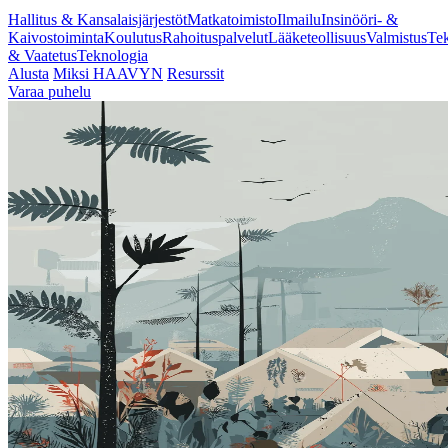
Hallitus & Kansalaisjärjestöt
Matkatoimisto
Ilmailu
Insinööri- &
Kaivostoiminta
Koulutus
Rahoituspalvelut
Lääketeollisuus
Valmistus
Tek
& Vaatetus
Teknologia
Alusta
Miksi HAAVYN
Resurssit
Varaa puhelu