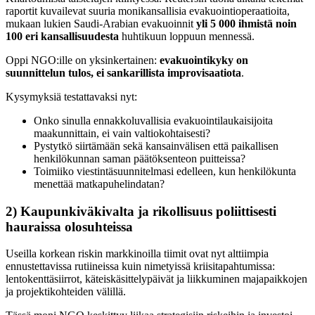
raportit kuvailevat suuria monikansallisia evakuointioperaatioita,
mukaan lukien Saudi-Arabian evakuoinnit
yli 5 000 ihmistä noin
100 eri kansallisuudesta
huhtikuun loppuun mennessä.
Oppi NGO:ille on yksinkertainen:
evakuointikyky on
suunnittelun tulos, ei sankarillista improvisaatiota
.
Kysymyksiä testattavaksi nyt:
Onko sinulla ennakkoluvallisia evakuointilaukaisijoita
maakunnittain, ei vain valtiokohtaisesti?
Pystytkö siirtämään sekä kansainvälisen että paikallisen
henkilökunnan saman päätöksenteon puitteissa?
Toimiiko viestintäsuunnitelmasi edelleen, kun henkilökunta
menettää matkapuhelindatan?
2) Kaupunkiväkivalta ja rikollisuus poliittisesti
hauraissa olosuhteissa
Useilla korkean riskin markkinoilla tiimit ovat nyt alttiimpia
ennustettavissa rutiineissa kuin nimetyissä kriisitapahtumissa:
lentokenttäsiirrot, käteiskäsittelypäivät ja liikkuminen majapaikkojen
ja projektikohteiden välillä.