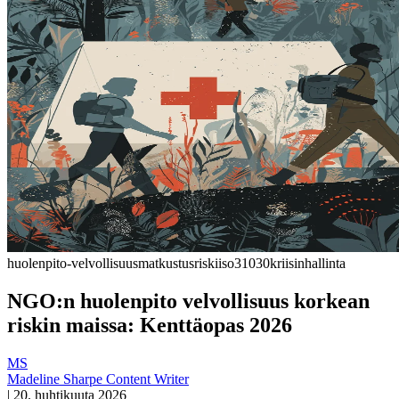
huolenpito-velvollisuus
matkustusriski
iso31030
kriisinhallinta
NGO:n huolenpito velvollisuus korkean
riskin maissa: Kenttäopas 2026
MS
Madeline Sharpe
Content Writer
|
20. huhtikuuta 2026