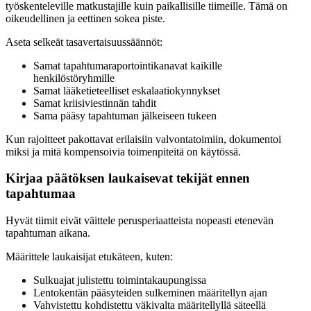
työskenteleville matkustajille kuin paikallisille tiimeille. Tämä on
oikeudellinen ja eettinen sokea piste.
Aseta selkeät tasavertaisuussäännöt:
Samat tapahtumaraportointikanavat kaikille
henkilöstöryhmille
Samat lääketieteelliset eskalaatiokynnykset
Samat kriisiviestinnän tahdit
Sama pääsy tapahtuman jälkeiseen tukeen
Kun rajoitteet pakottavat erilaisiin valvontatoimiin, dokumentoi
miksi ja mitä kompensoivia toimenpiteitä on käytössä.
Kirjaa päätöksen laukaisevat tekijät ennen
tapahtumaa
Hyvät tiimit eivät väittele perusperiaatteista nopeasti etenevän
tapahtuman aikana.
Määrittele laukaisijat etukäteen, kuten:
Sulkuajat julistettu toimintakaupungissa
Lentokentän pääsyteiden sulkeminen määritellyn ajan
Vahvistettu kohdistettu väkivalta määritellyllä säteellä