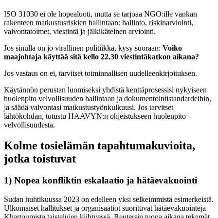
ISO 31030 ei ole hopealuoti, mutta se tarjoaa NGO:ille vankan
rakenteen matkustusriskien hallintaan: hallinto, riskinarviointi,
valvontatoimet, viestintä ja jälkikäteinen arviointi.
Jos sinulla on jo virallinen politiikka, kysy suoraan:
Voiko
maajohtaja käyttää sitä kello 22.30 viestintäkatkon aikana?
Jos vastaus on ei, tarvitset toiminnallisen uudelleenkirjoituksen.
Käytännön perustan luomiseksi yhdistä kenttäprosessisi nykyiseen
huolenpito velvollisuuden hallintaan ja dokumentointistandardeihin,
ja säädä valvontasi matkustustyönkulkuusi. Jos tarvitset
lähtökohdan, tutustu HAAVYN:n ohjeistukseen huolenpito
velvollisuudesta.
Kolme tosielämän tapahtumakuvioita,
jotka toistuvat
1) Nopea konfliktin eskalaatio ja hätäevakuointi
Sudan huhtikuussa 2023 on edelleen yksi selkeimmistä esimerkeistä.
Ulkomaiset hallitukset ja organisaatiot suorittivat hätäevakuointeja
Khartoumista taistelujen kiihtyessä. Reutersin tuona aikana tekemät