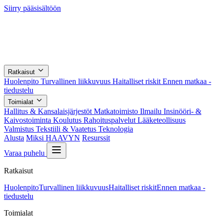
Siirry pääsisältöön
Ratkaisut
Huolenpito
Turvallinen liikkuvuus
Haitalliset riskit
Ennen matkaa -
tiedustelu
Toimialat
Hallitus & Kansalaisjärjestöt
Matkatoimisto
Ilmailu
Insinööri- &
Kaivostoiminta
Koulutus
Rahoituspalvelut
Lääketeollisuus
Valmistus
Tekstiili & Vaatetus
Teknologia
Alusta
Miksi HAAVYN
Resurssit
Varaa puhelu
Ratkaisut
Huolenpito
Turvallinen liikkuvuus
Haitalliset riskit
Ennen matkaa -
tiedustelu
Toimialat