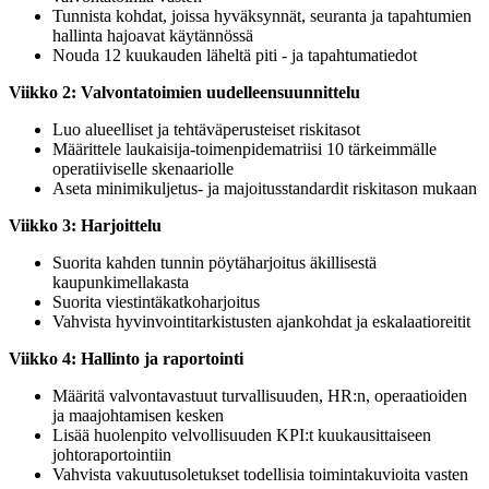
Tunnista kohdat, joissa hyväksynnät, seuranta ja tapahtumien
hallinta hajoavat käytännössä
Nouda 12 kuukauden läheltä piti - ja tapahtumatiedot
Viikko 2: Valvontatoimien uudelleensuunnittelu
Luo alueelliset ja tehtäväperusteiset riskitasot
Määrittele laukaisija-toimenpidematriisi 10 tärkeimmälle
operatiiviselle skenaariolle
Aseta minimikuljetus- ja majoitusstandardit riskitason mukaan
Viikko 3: Harjoittelu
Suorita kahden tunnin pöytäharjoitus äkillisestä
kaupunkimellakasta
Suorita viestintäkatkoharjoitus
Vahvista hyvinvointitarkistusten ajankohdat ja eskalaatioreitit
Viikko 4: Hallinto ja raportointi
Määritä valvontavastuut turvallisuuden, HR:n, operaatioiden
ja maajohtamisen kesken
Lisää huolenpito velvollisuuden KPI:t kuukausittaiseen
johtoraportointiin
Vahvista vakuutusoletukset todellisia toimintakuvioita vasten