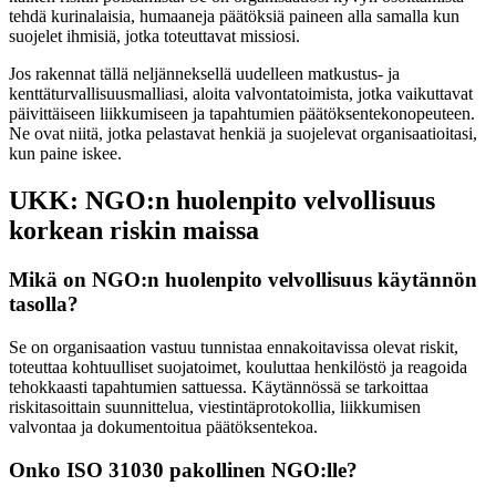
tehdä kurinalaisia, humaaneja päätöksiä paineen alla samalla kun
suojelet ihmisiä, jotka toteuttavat missiosi.
Jos rakennat tällä neljänneksellä uudelleen matkustus- ja
kenttäturvallisuusmalliasi, aloita valvontatoimista, jotka vaikuttavat
päivittäiseen liikkumiseen ja tapahtumien päätöksentekonopeuteen.
Ne ovat niitä, jotka pelastavat henkiä ja suojelevat organisaatioitasi,
kun paine iskee.
UKK: NGO:n huolenpito velvollisuus
korkean riskin maissa
Mikä on NGO:n huolenpito velvollisuus käytännön
tasolla?
Se on organisaation vastuu tunnistaa ennakoitavissa olevat riskit,
toteuttaa kohtuulliset suojatoimet, kouluttaa henkilöstö ja reagoida
tehokkaasti tapahtumien sattuessa. Käytännössä se tarkoittaa
riskitasoittain suunnittelua, viestintäprotokollia, liikkumisen
valvontaa ja dokumentoitua päätöksentekoa.
Onko ISO 31030 pakollinen NGO:lle?