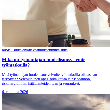
huolellisuusvelvoite
vaatimustenmukaisuus
Mikä on työnantajan huolellisuusvelvoite
työmatkoilla?
Mitä työnantajan huolellisuusvelvoite työmatkoilla oikeastaan
tarkoittaa? Selkokielinen opas, joka kattaa lainsäädännön,
riskinarvioinnin, hätätilanteiden tuen ja seuraukset.
6. elokuuta 2026