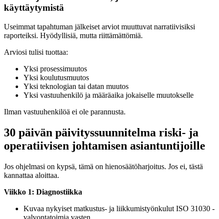
käyttäytymistä
Useimmat tapahtuman jälkeiset arviot muuttuvat narratiivisiksi
raporteiksi. Hyödyllisiä, mutta riittämättömiä.
Arviosi tulisi tuottaa:
Yksi prosessimuutos
Yksi koulutusmuutos
Yksi teknologian tai datan muutos
Yksi vastuuhenkilö ja määräaika jokaiselle muutokselle
Ilman vastuuhenkilöä ei ole parannusta.
30 päivän päivityssuunnitelma riski- ja
operatiivisen johtamisen asiantuntijoille
Jos ohjelmasi on kypsä, tämä on hienosäätöharjoitus. Jos ei, tästä
kannattaa aloittaa.
Viikko 1: Diagnostiikka
Kuvaa nykyiset matkustus- ja liikkumistyönkulut ISO 31030 -
valvontatoimia vasten