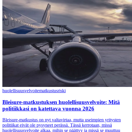
huolellisuusvelvoite
matkustusriski
Bleisure-matkustuksen huolellisuusvelvoite: Mitä
politiikkasi on katettava vuonna 2026
Bleisure-matkustus on nyt valtavirtaa, mutta useimpien yritysten
politiikat eivät ole pysyneet perässä. Tässä kerrotaan, missä
huolellisuusvelvoite alkaa, mihin se päättyy ja missä se muuttuu