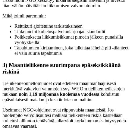
Tässä moni NGO keskittyy liikaa strategisiin riskeihin ja investoi
liian vähän päivittäisiin liikkumisen valvontatoimiin.
Mikä toimii paremmin:
Reittikuri ajoitetuine tarkistuksineen
Tiukennetut kuljetuspalveluntarjoajan standardit
Poikkeuksetta liikkumisikkunat pimeän jälkeen punaisilla
vyöhykkeillä
Tapahtumien kirjaaminen, joka tallentaa läheltä piti -tilanteet,
ei vain suuria tapahtumia
3) Maantieliikenne suurimpana epäseksikkäänä
riskinä
Tieliikenneonnettomuudet ovat edelleen maailmanlaajuisesti
merkittävä vakavien vammojen syy. WHO:n tieliikennetilastojen
mukaan
noin 1,19 miljoonaa kuolemaa vuodessa
kohdistuu
epäsuhtaisesti matalan ja keskitulotason maihin.
Useimmat NGO-ohjelmat ovat riippuvaisia maanteistä. Jos
huolenpito velvollisuutesi mallissa tielikenteen riskiä käsitellään
kuljetushallinnon tehtävänä, aliarvioit korkeimman esiintyvyyden
omaavaa vaaraasi.