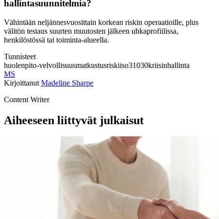
hallintasuunnitelmia?
Vähintään neljännesvuosittain korkean riskin operaatioille, plus
välitön testaus suurten muutosten jälkeen uhkaprofiilissa,
henkilöstössä tai toiminta-alueella.
Tunnisteet
huolenpito-velvollisuus
matkustusriski
iso31030
kriisinhallinta
MS
Kirjoittanut
Madeline Sharpe
Content Writer
Aiheeseen liittyvät julkaisut