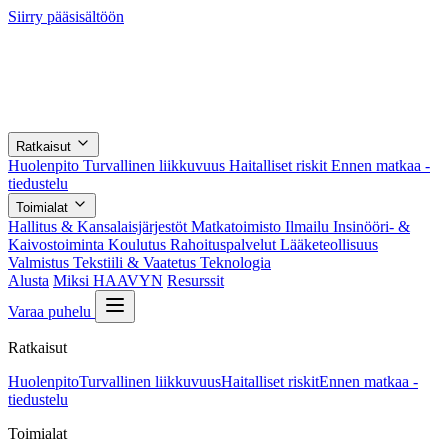
Siirry pääsisältöön
Ratkaisut
Huolenpito
Turvallinen liikkuvuus
Haitalliset riskit
Ennen matkaa -
tiedustelu
Toimialat
Hallitus & Kansalaisjärjestöt
Matkatoimisto
Ilmailu
Insinööri- &
Kaivostoiminta
Koulutus
Rahoituspalvelut
Lääketeollisuus
Valmistus
Tekstiili & Vaatetus
Teknologia
Alusta
Miksi HAAVYN
Resurssit
Varaa puhelu
Ratkaisut
Huolenpito
Turvallinen liikkuvuus
Haitalliset riskit
Ennen matkaa -
tiedustelu
Toimialat