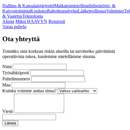
Hallitus & Kansalaisjärjestöt
Matkatoimisto
Ilmailu
Insinööri- &
Kaivostoiminta
Koulutus
Rahoituspalvelut
Lääketeollisuus
Valmistus
Tek
& Vaatetus
Teknologia
Alusta
Miksi HAAVYN
Resurssit
Varaa puhelu
Ota yhteyttä
Toimitko sinä korkean riskin alueilla tai tarvitsetko päivittäistä
operatiivista tukea, kuulemme mielellämme sinusta.
Nimi
Työsähköposti
Puhelinnumero
Maa
Kuinka voimme auttaa sinua?
Viesti
Lähetä