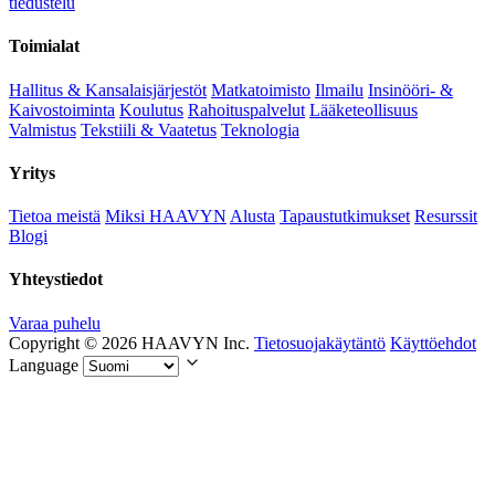
tiedustelu
Toimialat
Hallitus & Kansalaisjärjestöt
Matkatoimisto
Ilmailu
Insinööri- &
Kaivostoiminta
Koulutus
Rahoituspalvelut
Lääketeollisuus
Valmistus
Tekstiili & Vaatetus
Teknologia
Yritys
Tietoa meistä
Miksi HAAVYN
Alusta
Tapaustutkimukset
Resurssit
Blogi
Yhteystiedot
Varaa puhelu
Copyright © 2026 HAAVYN Inc.
Tietosuojakäytäntö
Käyttöehdot
Language