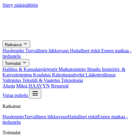
Siirry pääsisältöön
Ratkaisut
Huolenpito
Turvallinen liikkuvuus
Haitalliset riskit
Ennen matkaa -
tiedustelu
Toimialat
Hallitus & Kansalaisjärjestöt
Matkatoimisto
Ilmailu
Insinööri- &
Kaivostoiminta
Koulutus
Rahoituspalvelut
Lääketeollisuus
Valmistus
Tekstiili & Vaatetus
Teknologia
Alusta
Miksi HAAVYN
Resurssit
Varaa puhelu
Ratkaisut
Huolenpito
Turvallinen liikkuvuus
Haitalliset riskit
Ennen matkaa -
tiedustelu
Toimialat