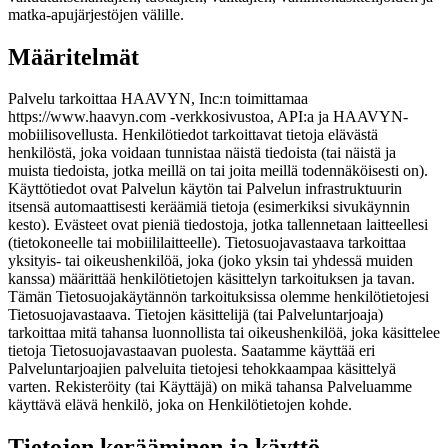
matka-apujärjestöjen välille.
Määritelmät
Palvelu tarkoittaa HAAVYN, Inc:n toimittamaa
https://www.haavyn.com -verkkosivustoa, API:a ja HAAVYN-
mobiilisovellusta. Henkilötiedot tarkoittavat tietoja elävästä
henkilöstä, joka voidaan tunnistaa näistä tiedoista (tai näistä ja
muista tiedoista, jotka meillä on tai joita meillä todennäköisesti on).
Käyttötiedot ovat Palvelun käytön tai Palvelun infrastruktuurin
itsensä automaattisesti keräämiä tietoja (esimerkiksi sivukäynnin
kesto). Evästeet ovat pieniä tiedostoja, jotka tallennetaan laitteellesi
(tietokoneelle tai mobiililaitteelle). Tietosuojavastaava tarkoittaa
yksityis- tai oikeushenkilöä, joka (joko yksin tai yhdessä muiden
kanssa) määrittää henkilötietojen käsittelyn tarkoituksen ja tavan.
Tämän Tietosuojakäytännön tarkoituksissa olemme henkilötietojesi
Tietosuojavastaava. Tietojen käsittelijä (tai Palveluntarjoaja)
tarkoittaa mitä tahansa luonnollista tai oikeushenkilöä, joka käsittelee
tietoja Tietosuojavastaavan puolesta. Saatamme käyttää eri
Palveluntarjoajien palveluita tietojesi tehokkaampaa käsittelyä
varten. Rekisteröity (tai Käyttäjä) on mikä tahansa Palveluamme
käyttävä elävä henkilö, joka on Henkilötietojen kohde.
Tietojen kerääminen ja käyttö