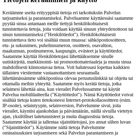
Keräämme useita erityyppisiä tietoja eri tarkoituksiin Palvelun
tarjoamiseksi ja parantamiseksi. Palveluamme käyttäessäsi saatamme
pyytää sinua antamaan meille tiettyjä henkilökohtaisesti
tunnistettavia tietoja, joita voidaan käyttää sinuun yhteydenottoon tai
sinun tunnistamiseksi ("Henkilötiedot"). Henkilökohtaisesti
tunnistettava tieto voi sisältää muun muassa: sähköpostiosoitteen,
etu- ja sukunimen, puhelinnumeron, osoitteen, osavaltion,
maakunnan, postinumeron, kaupungin, evästeet ja käyttötiedot.
Saatamme käyttää Henkilötietojasi lähettääksemme sinulle
uutiskirjeitä, markkinointi- tai promootiomateriaaleja ja muuta sinua
mahdollisesti kiinnostavaa tietoa. Voit halutessasi lopettaa kaikkien
tällaisten viestiemme vastaanottamisen seuraamalla
lähettämässämme sähköpostissa olevaa peruutuslinkkiä tai ohjeita tai
ottamalla meihin yhteyttä. Saatamme myös kerätä tietoja, jotka
selaimesi lähettää aina, kun vierailet Palvelussamme tai käytät
Palvelua mobiililaitteella ("Käyttötiedot"). Nämä Käyttötiedot voivat
sisältää tietoja kuten tietokoneesi Internet-protokollaosoitteen (esim.
IP-osoite), selaintyypin, selainversion, Palvelumme sivut, joita
vierailet, käyntisi ajankohdan ja päivämäärän, näillä sivuilla vietetyn
ajan, yksilölliset laitetunnisteet ja muita diagnostisia tietoja.
Saatamme käyttää ja tallentaa sijaintitietojasi, jos annat siihen luvan
("Sijaintitiedot"). Käytämme näitä tietoja Palvelumme
ominaisuuksien tarjoamiseen sekä Palvelun parantamiseen ja