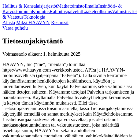
Hallitus & Kansalaisjärjestöt
Matkatoimisto
Ilmailu
Insinööri- &
Kaivostoiminta
Koulutus
Rahoituspalvelut
Lääketeollisuus
Valmistus
Tek
& Vaatetus
Teknologia
Alusta
Miksi HAAVYN
Resurssit
Varaa puhelu
Tietosuojakäytäntö
Voimassaolo alkaen: 1. helmikuuta 2025
HAAVYN, Inc ("me", "meidän") toimittaa
https://www.haavyn.com -verkkosivustoa, API:a ja HAAVYN-
mobiilisovellusta (jäljempänä "Palvelu"). Tällä sivulla kerromme
käytännöistämme henkilötietojen keräämiseen, käyttöön ja
luovuttamiseen liittyen, kun käytät Palveluamme, sekä valinnoistasi
näiden tietojen suhteen. Käytämme tietojasi Palvelun tarjoamiseen ja
parantamiseen. Käyttämällä Palvelua hyväksyt tietojen keräämisen
ja käytön tämän käytännön mukaisesti. Ellei tässä
Tietosuojakäytännössä toisin määritellä, tässä Tietosuojakäytännössä
käytetyillä termeillä on samat merkitykset kuin Käyttöehdoissamme.
Lisätietosuojaa koskevia ehtoja voi soveltaa, jos olet ostanut
matkasuojasuunnitelman tai vakuutustuotteen, joka määrittää
lisäehtoja sinun, HAAVYNin sekä mahdollisten
vakuutuksenantajien, tuottajien, välittäjien, vahinkokäsittelijöiden ja