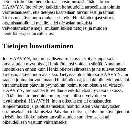
tietojen toimittaminen edustaa suostumustasi tähän siirtoon.
HAAVYN, Inc ryhtyy kaikkiin kohtuudella tarpeellisiin toimiin
varmistaakseen, että tietojasi käsitellään turvallisesti ja tämän
Tietosuojakäytännön mukaisesti, eikä Henkilötietojasi siirretä
organisaatiolle tai maalle, ellei ole asianmukaisia
valvontamekanismeja, mukaan lukien tietojesi ja muiden
henkilötietojesi turvallisuus.
Tietojen luovuttaminen
Jos HAAVYN, Inc on osallisena fuusiossa, yrityskaupassa tai
omaisuuden myynnissä, Henkilötietosi voidaan siirtää. Annamme
ilmoituksen ennen kuin Henkilötietosi siirretään ja ne tulevat toisen
Tietosuojakäytännön alaisiksi. Tietyissä olosuhteissa HAAVYN, Inc
saattaa joutua luovuttamaan Henkilötietosi, jos laki niin edellyttää tai
viranomaisten päteviin pyyntöihin (esim. tuomioistuin tai virasto).
HAAVYN, Inc saattaa luovuttaa Henkilötietosi hyvässä uskossa,
että tällainen toimenpide on tarpeen: laillisen velvoitteen
täyttämiseksi, HAAVYN, Inc:n oikeuksien tai omaisuuden
suojelemiseksi ja puolustamiseksi, mahdollisten väärinkäytösten
estämiseksi tai tutkimiseksi Palveluun liittyen, Palvelun käyttäjien tai
yleisön henkilökohtaisen turvallisuuden suojelemiseksi tai
oikeudellisen vastuun välttämiseksi.