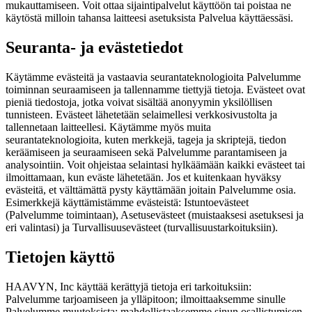
mukauttamiseen. Voit ottaa sijaintipalvelut käyttöön tai poistaa ne
käytöstä milloin tahansa laitteesi asetuksista Palvelua käyttäessäsi.
Seuranta- ja evästetiedot
Käytämme evästeitä ja vastaavia seurantateknologioita Palvelumme
toiminnan seuraamiseen ja tallennamme tiettyjä tietoja. Evästeet ovat
pieniä tiedostoja, jotka voivat sisältää anonyymin yksilöllisen
tunnisteen. Evästeet lähetetään selaimellesi verkkosivustolta ja
tallennetaan laitteellesi. Käytämme myös muita
seurantateknologioita, kuten merkkejä, tageja ja skriptejä, tiedon
keräämiseen ja seuraamiseen sekä Palvelumme parantamiseen ja
analysointiin. Voit ohjeistaa selaintasi hylkäämään kaikki evästeet tai
ilmoittamaan, kun eväste lähetetään. Jos et kuitenkaan hyväksy
evästeitä, et välttämättä pysty käyttämään joitain Palvelumme osia.
Esimerkkejä käyttämistämme evästeistä: Istuntoevästeet
(Palvelumme toimintaan), Asetusevästeet (muistaaksesi asetuksesi ja
eri valintasi) ja Turvallisuusevästeet (turvallisuustarkoituksiin).
Tietojen käyttö
HAAVYN, Inc käyttää kerättyjä tietoja eri tarkoituksiin:
Palvelumme tarjoamiseen ja ylläpitoon; ilmoittaaksemme sinulle
Palvelumme muutoksista; mahdollistaaksemme sinun osallistumisen