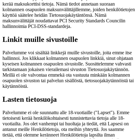
kerää maksukorttisi tietoja. Nämä tiedot annetaan suoraan
kolmannen osapuolen maksunvälittäjillemme, joiden henkilötietojen
käyttöä säätelee heidän Tietosuojakäytäntönsä. Nämä
maksunvälittäjät noudattavat PCI Security Standards Councilin
hallinnoimia PCI-DSS-standardeja.
Linkit muille sivustoille
Palvelumme voi sisältää linkkejä muille sivustoille, joita emme itse
hallinnoi. Jos klikkaat kolmannen osapuolen linkkiä, sinut ohjataan
kyseisen kolmannen osapuolen sivustolle. Suosittelemme vahvasti
tarkistamaan jokaisen vierailemasi sivuston Tietosuojakäytännön.
Meillä ei ole valvontaa emmekä ota vastuuta minkään kolmannen
osapuolen sivuston tai palvelun sisällöstä, tietosuojakäytännöistä tai
käytännöistä.
Lasten tietosuoja
Palvelumme ei ole suunnattu alle 18-vuotiaille ("Lapset"). Emme
tietoisesti kerää henkilökohtaisesti tunnistettavia tietoja alle 18-
vuotiailta. Jos olet vanhempi tai huoltaja ja tiedät, että Lapsesi on
antanut meille Henkilötietoja, ota meihin yhteyttä. Jos saamme
tietää, että olemme keränneet Henkilötietoja lapsilta ilman