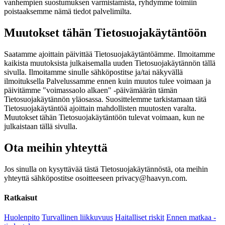
vanhempien suostumuksen varmistamista, ryhdymme toimiin
poistaaksemme nämä tiedot palvelimilta.
Muutokset tähän Tietosuojakäytäntöön
Saatamme ajoittain päivittää Tietosuojakäytäntöämme. Ilmoitamme
kaikista muutoksista julkaisemalla uuden Tietosuojakäytännön tällä
sivulla. Ilmoitamme sinulle sähköpostitse ja/tai näkyvällä
ilmoituksella Palvelussamme ennen kuin muutos tulee voimaan ja
päivitämme "voimassaolo alkaen" -päivämäärän tämän
Tietosuojakäytännön yläosassa. Suosittelemme tarkistamaan tätä
Tietosuojakäytäntöä ajoittain mahdollisten muutosten varalta.
Muutokset tähän Tietosuojakäytäntöön tulevat voimaan, kun ne
julkaistaan tällä sivulla.
Ota meihin yhteyttä
Jos sinulla on kysyttävää tästä Tietosuojakäytännöstä, ota meihin
yhteyttä sähköpostitse osoitteeseen privacy@haavyn.com.
Ratkaisut
Huolenpito
Turvallinen liikkuvuus
Haitalliset riskit
Ennen matkaa -