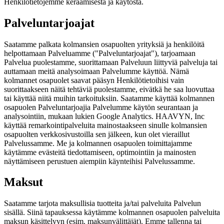
Henkilötietojemme keräämisestä ja käytöstä.
Palveluntarjoajat
Saatamme palkata kolmansien osapuolten yrityksiä ja henkilöitä
helpottamaan Palveluamme ("Palveluntarjoajat"), tarjoamaan
Palvelua puolestamme, suorittamaan Palveluun liittyviä palveluja tai
auttamaan meitä analysoimaan Palvelumme käyttöä. Nämä
kolmannet osapuolet saavat pääsyn Henkilötietoihisi vain
suorittaakseen näitä tehtäviä puolestamme, eivätkä he saa luovuttaa
tai käyttää niitä muihin tarkoituksiin. Saatamme käyttää kolmannen
osapuolen Palveluntarjoajia Palvelumme käytön seurantaan ja
analysointiin, mukaan lukien Google Analytics. HAAVYN, Inc
käyttää remarkointipalveluita mainostaakseen sinulle kolmansien
osapuolten verkkosivustoilla sen jälkeen, kun olet vieraillut
Palvelussamme. Me ja kolmannen osapuolen toimittajamme
käytämme evästeitä tiedottamiseen, optimointiin ja mainosten
näyttämiseen perustuen aiempiin käynteihisi Palvelussamme.
Maksut
Saatamme tarjota maksullisia tuotteita ja/tai palveluita Palvelun
sisällä. Siinä tapauksessa käytämme kolmannen osapuolen palveluita
maksun käsittelyyn (esim. maksunvälittäjät). Emme tallenna tai