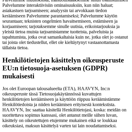
Palvelumme interaktiivisiin ominaisuuksiin, kun niin haluat;
asiakastuen tarjoamiseen; analyysin tai arvokkaan tiedon
keräämiseen Palvelumme parantamiseksi; Palvelumme käytön
seurantaan; teknisten ongelmien havaitsemiseen, estämiseen ja
korjaamiseen; tarjotaksemme sinulle uutisia, erikoistarjouksia ja
yleistä tietoa muista tarjoamistamme tuotteista, palveluista ja
tapahtumista, jotka ovat samankaltaisia kuin ne, jotka olet jo ostanut
tai joista olet tiedustellut, ellet ole kieltäytynyt vastaanottamasta
tällaista tietoa.
Henkilötietojen käsittelyn oikeusperuste
EU:n tietosuoja-asetuksen (GDPR)
mukaisesti
Jos olet Euroopan talousalueelta (ETA), HAAVYN, Inc:n
oikeusperuste tässä Tietosuojakäytännössä kuvattujen
henkilötietojen keräämiseen ja käyttöön riippuu keräämistämme
Henkilötiedoista ja niiden keräämisen erityisestä kontekstista.
HAAVYN, Inc saattaa käsitellä Henkilötietojasi, koska: meidän on
suoritettava sopimus kanssasi, olet antanut meille siihen luvan,
käsittely on oikeutettujen etujemme mukainen eikä se loukkaa
oikeuksiasi, maksun käsittelyä varten tai lain noudattamiseksi.