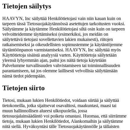
Tietojen säilytys
HAAVYN, Inc säilyttää Henkilötietojasi vain niin kauan kuin on
tarpeen tässä Tietosuojakäytännössä asetettujen tarkoitusten vuoksi.
Säilytämme ja käytämme Henkilötietojasi siltä osin kuin on tarpeen
velvoitteidemme täyttämiseksi (esimerkiksi, jos meidän on
säilytettävä tietojasi sovellettavien lakien mukaisesti), riitojen
ratkaisemiseksi ja oikeudellisten sopimustemme ja käytäntöjemme
täytäntöönpanon varmistamiseksi. HAAVYN, Inc säilyttää myös
Käyttötietoja sisäistä analyysiä varten. Käyttötietoja säilytetään
yleensä lyhyemmän ajan, paitsi jos näitä tietoja käytetään
Palvelumme turvallisuuden vahvistamiseen tai toiminnallisuuden
parantamiseen, tai jos olemme laillisesti velvollisia säilyttämään
nämä tiedot pidempään.
Tietojen siirto
Tietosi, mukaan lukien Henkilötiedot, voidaan siirtää ja säilyttää
tietokoneilla, jotka sijaitsevat osavaltiosi, maakuntasi, maasi tai
muun hallinnollisen alueesi ulkopuolella, jossa
tietosuojalainsäädäntö voi poiketa omastasi. Huomaa, että siirrämme
tietoja, mukaan lukien Henkilötiedot, Alankomaihin ja säilytämme
niitä siellä. Hyväksyntäsi tälle Tietosuojakäytännölle ja tällaisten