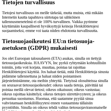
Tietojen turvallisuus
Tietojesi turvallisuus on meille tärkeää, mutta muista, että mikään
Internetin kautta tapahtuva siirtotapa tai sähköinen
tallennusmenetelmä ei ole 100% turvallinen. Vaikka pyrimme
käyttämään kaupallisesti hyväksyttyjä keinoja Henkilötietojesi
suojaamiseksi, emme voi taata niiden ehdotonta turvallisuutta.
Tietosuojaoikeutesi EU:n tietosuoja-
asetuksen (GDPR) mukaisesti
Jos olet Euroopan talousalueen (ETA) asukas, sinulla on tiettyjä
tietosuojaoikeuksia. HAAVYN, Inc pyrkii ryhtymään kohtuullisiin
toimiin, jotta voit korjata, muuttaa, poistaa tai rajoittaa
Henkilötietojesi käyttöä. Jos haluat tietää, mitä Henkilötietoja sinusta
pidämme tallennettuna ja haluat niiden poistamisen
järjestelmistämme, ota meihin yhteyttä. Tietyissä olosuhteissa sinulla
on seuraavat tietosuojaoikeudet: oikeus saada tietoja, päivittää tai
poistaa meillä olevat tietosi; oikeus oikaisuun; oikeus vastustaa;
oikeus rajoittaa käsittelyä; oikeus tietojen siirrettävyyteen; ja oikeus
peruuttaa suostumus. Huomaa, että saatamme pyytää sinua
vahvistamaan henkilöllisyytesi ennen vastaamista tällaisiin
pyyntöihin. Sinulla on oikeus tehdä valitus tietosuojaviranomaiselle