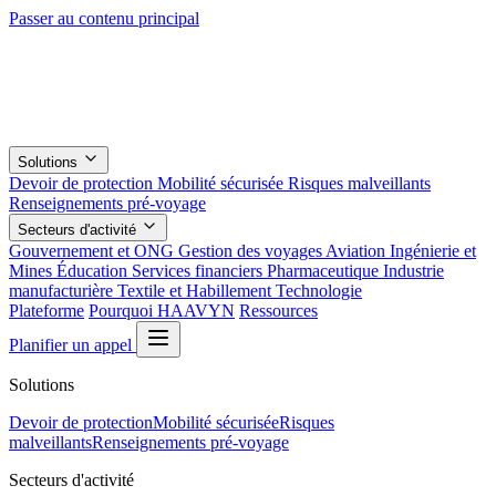
Passer au contenu principal
Solutions
Devoir de protection
Mobilité sécurisée
Risques malveillants
Renseignements pré-voyage
Secteurs d'activité
Gouvernement et ONG
Gestion des voyages
Aviation
Ingénierie et
Mines
Éducation
Services financiers
Pharmaceutique
Industrie
manufacturière
Textile et Habillement
Technologie
Plateforme
Pourquoi HAAVYN
Ressources
Planifier un appel
Solutions
Devoir de protection
Mobilité sécurisée
Risques
malveillants
Renseignements pré-voyage
Secteurs d'activité