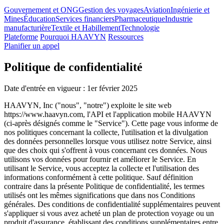
Gouvernement et ONG
Gestion des voyages
Aviation
Ingénierie et
Mines
Éducation
Services financiers
Pharmaceutique
Industrie
manufacturière
Textile et Habillement
Technologie
Plateforme
Pourquoi HAAVYN
Ressources
Planifier un appel
Politique de confidentialité
Date d'entrée en vigueur : 1er février 2025
HAAVYN, Inc ("nous", "notre") exploite le site web
https://www.haavyn.com, l'API et l'application mobile HAAVYN
(ci-après désignés comme le "Service"). Cette page vous informe de
nos politiques concernant la collecte, l'utilisation et la divulgation
des données personnelles lorsque vous utilisez notre Service, ainsi
que des choix qui s'offrent à vous concernant ces données. Nous
utilisons vos données pour fournir et améliorer le Service. En
utilisant le Service, vous acceptez la collecte et l'utilisation des
informations conformément à cette politique. Sauf définition
contraire dans la présente Politique de confidentialité, les termes
utilisés ont les mêmes significations que dans nos Conditions
générales. Des conditions de confidentialité supplémentaires peuvent
s'appliquer si vous avez acheté un plan de protection voyage ou un
produit d'assurance, établissant des conditions supplémentaires entre