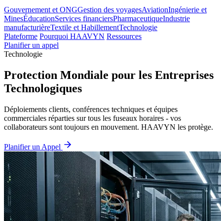
Gouvernement et ONG
Gestion des voyages
Aviation
Ingénierie et
Mines
Éducation
Services financiers
Pharmaceutique
Industrie
manufacturière
Textile et Habillement
Technologie
Plateforme
Pourquoi HAAVYN
Ressources
Planifier un appel
Technologie
Protection Mondiale pour les Entreprises
Technologiques
Déploiements clients, conférences techniques et équipes
commerciales réparties sur tous les fuseaux horaires - vos
collaborateurs sont toujours en mouvement. HAAVYN les protège.
Planifier un Appel