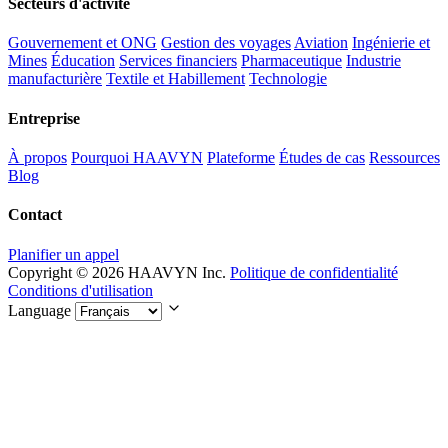
Secteurs d'activité
Gouvernement et ONG
Gestion des voyages
Aviation
Ingénierie et
Mines
Éducation
Services financiers
Pharmaceutique
Industrie
manufacturière
Textile et Habillement
Technologie
Entreprise
À propos
Pourquoi HAAVYN
Plateforme
Études de cas
Ressources
Blog
Contact
Planifier un appel
Copyright © 2026 HAAVYN Inc.
Politique de confidentialité
Conditions d'utilisation
Language