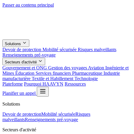
Passer au contenu principal
Solutions
Devoir de protection
Mobilité sécurisée
Risques malveillants
Renseignements pré-voyage
Secteurs d'activité
Gouvernement et ONG
Gestion des voyages
Aviation
Ingénierie et
Mines
Éducation
Services financiers
Pharmaceutique
Industrie
manufacturière
Textile et Habillement
Technologie
Plateforme
Pourquoi HAAVYN
Ressources
Planifier un appel
Solutions
Devoir de protection
Mobilité sécurisée
Risques
malveillants
Renseignements pré-voyage
Secteurs d'activité