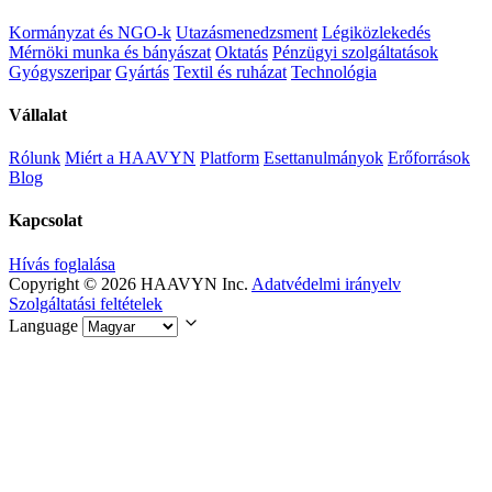
Kormányzat és NGO-k
Utazásmenedzsment
Légiközlekedés
Mérnöki munka és bányászat
Oktatás
Pénzügyi szolgáltatások
Gyógyszeripar
Gyártás
Textil és ruházat
Technológia
Vállalat
Rólunk
Miért a HAAVYN
Platform
Esettanulmányok
Erőforrások
Blog
Kapcsolat
Hívás foglalása
Copyright © 2026 HAAVYN Inc.
Adatvédelmi irányelv
Szolgáltatási feltételek
Language