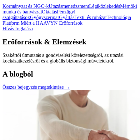
Kormányzat és NGO-k
Utazásmenedzsment
Légiközlekedés
Mérnöki
munka és bányászat
Oktatás
Pénzügyi
szolgáltatások
Gyógyszeripar
Gyártás
Textil és ruházat
Technológia
Platform
Miért a HAAVYN
Erőforrások
Hívás foglalása
Erőforrások & Elemzések
Szakértői útmutatás a gondviselési kötelezettségről, az utazási
kockázatkezelésről és a globális biztonsági műveletekről.
A blogból
Összes bejegyzés megtekintése →