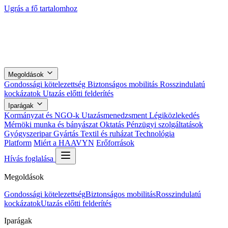
Ugrás a fő tartalomhoz
Megoldások
Gondossági kötelezettség
Biztonságos mobilitás
Rosszindulatú
kockázatok
Utazás előtti felderítés
Iparágak
Kormányzat és NGO-k
Utazásmenedzsment
Légiközlekedés
Mérnöki munka és bányászat
Oktatás
Pénzügyi szolgáltatások
Gyógyszeripar
Gyártás
Textil és ruházat
Technológia
Platform
Miért a HAAVYN
Erőforrások
Hívás foglalása
Megoldások
Gondossági kötelezettség
Biztonságos mobilitás
Rosszindulatú
kockázatok
Utazás előtti felderítés
Iparágak