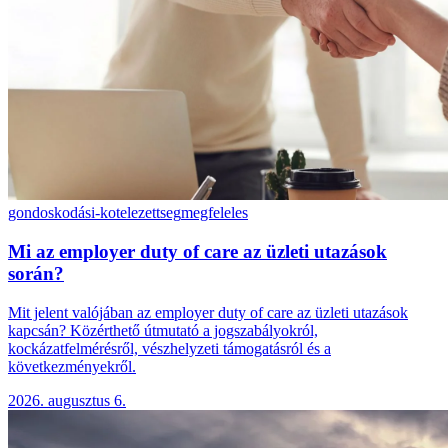
gondoskodási-kotelezettseg
megfeleles
Mi az employer duty of care az üzleti utazások
során?
Mit jelent valójában az employer duty of care az üzleti utazások
kapcsán? Közérthető útmutató a jogszabályokról,
kockázatfelmérésről, vészhelyzeti támogatásról és a
következményekről.
2026. augusztus 6.