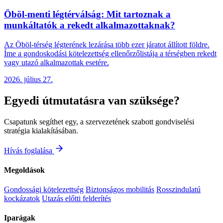
Öböl-menti légtérválság: Mit tartoznak a
munkáltatók a rekedt alkalmazottaknak?
Az Öböl-térség légterének lezárása több ezer járatot állított földre.
Íme a gondoskodási kötelezettség ellenőrzőlistája a térségben rekedt
vagy utazó alkalmazottak esetére.
2026. július 27.
Egyedi útmutatásra van szüksége?
Csapatunk segíthet egy, a szervezetének szabott gondviselési
stratégia kialakításában.
Hívás foglalása
Megoldások
Gondossági kötelezettség
Biztonságos mobilitás
Rosszindulatú
kockázatok
Utazás előtti felderítés
Iparágak