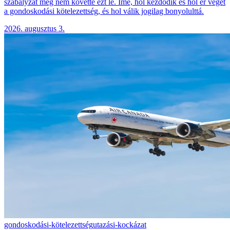
szabályzat még nem követte ezt le. Íme, hol kezdődik és hol ér véget
a gondoskodási kötelezettség, és hol válik jogilag bonyolulttá.
2026. augusztus 3.
gondoskodási-kötelezettség
utazási-kockázat