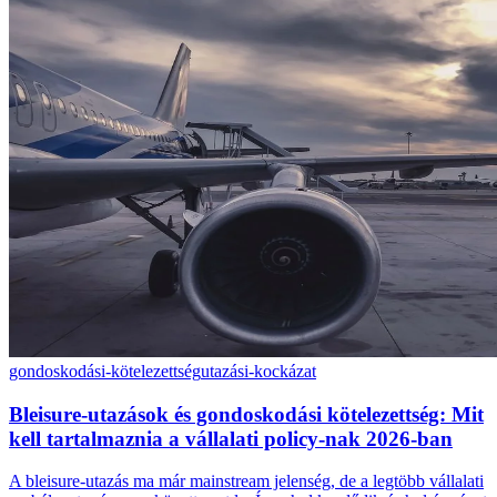
gondoskodási-kötelezettség
utazási-kockázat
Bleisure-utazások és gondoskodási kötelezettség: Mit
kell tartalmaznia a vállalati policy-nak 2026-ban
A bleisure-utazás ma már mainstream jelenség, de a legtöbb vállalati