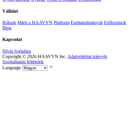
Vállalat
Rólunk
Miért a HAAVYN
Platform
Esettanulmányok
Erőforrások
Blog
Kapcsolat
Hívás foglalása
Copyright © 2026 HAAVYN Inc.
Adatvédelmi irányelv
Szolgáltatási feltételek
Language