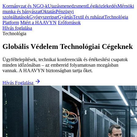
Kormányzat és NGO-k
Utazásmenedzsment
Légiközlekedés
Mérnöki
munka és bányászat
Oktatás
Pénzügyi
szolgáltatások
Gyógyszeripar
Gyártás
Textil és ruházat
Technológia
Platform
Miért a HAAVYN
Erőforrások
Hívás foglalása
Technológia
Globális Védelem Technológiai Cégeknek
Ügyféltelepítések, technikai konferenciák és értékesítési csapatok
minden időzónában – az embereid folyamatosan mozgásban
vannak. A HAAVYN biztonságban tartja őket.
Hívás Foglalása