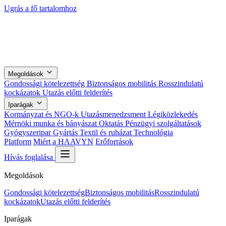
Ugrás a fő tartalomhoz
Megoldások
Gondossági kötelezettség
Biztonságos mobilitás
Rosszindulatú
kockázatok
Utazás előtti felderítés
Iparágak
Kormányzat és NGO-k
Utazásmenedzsment
Légiközlekedés
Mérnöki munka és bányászat
Oktatás
Pénzügyi szolgáltatások
Gyógyszeripar
Gyártás
Textil és ruházat
Technológia
Platform
Miért a HAAVYN
Erőforrások
Hívás foglalása
Megoldások
Gondossági kötelezettség
Biztonságos mobilitás
Rosszindulatú
kockázatok
Utazás előtti felderítés
Iparágak