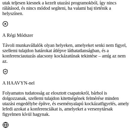
utak teljesen kiesnek a kezelt utazási programokból, így nincs
rálátásod, és nincs módod segíteni, ha valami baj történik a
helyszínen.
A Régi Módszer
Távoli munkavállalók olyan helyeken, amelyeket senki nem figyel,
szellemi tulajdon határokat átlépve láthatatlanságban, és a
konferenciautazás alacsony kockázatúnak tekintése – amíg az nem
az.
A HAAVYN-nel
Folyamatos tudatosság az elosztott csapatokról, bárhol is
dolgozzanak, szellemi tulajdon kitettségének felmérése minden
utazási engedélybe építve, és eseményalapú kockázatfigyelés, amely
lefedi azokat a konferenciákat is, amelyeket a versenytársak
figyelmen kívül hagynak.