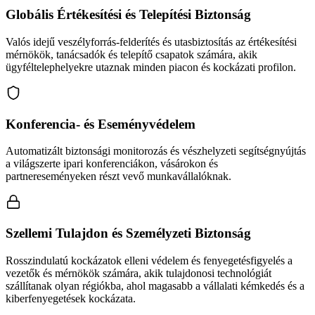
Globális Értékesítési és Telepítési Biztonság
Valós idejű veszélyforrás-felderítés és utasbiztosítás az értékesítési
mérnökök, tanácsadók és telepítő csapatok számára, akik
ügyféltelephelyekre utaznak minden piacon és kockázati profilon.
Konferencia- és Eseményvédelem
Automatizált biztonsági monitorozás és vészhelyzeti segítségnyújtás
a világszerte ipari konferenciákon, vásárokon és
partnereseményeken részt vevő munkavállalóknak.
Szellemi Tulajdon és Személyzeti Biztonság
Rosszindulatú kockázatok elleni védelem és fenyegetésfigyelés a
vezetők és mérnökök számára, akik tulajdonosi technológiát
szállítanak olyan régiókba, ahol magasabb a vállalati kémkedés és a
kiberfenyegetések kockázata.