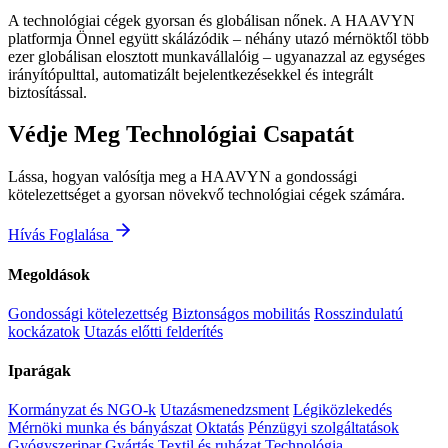
A technológiai cégek gyorsan és globálisan nőnek. A HAAVYN
platformja Önnel együtt skálázódik – néhány utazó mérnöktől több
ezer globálisan elosztott munkavállalóig – ugyanazzal az egységes
irányítópulttal, automatizált bejelentkezésekkel és integrált
biztosítással.
Védje Meg Technológiai Csapatát
Lássa, hogyan valósítja meg a HAAVYN a gondossági
kötelezettséget a gyorsan növekvő technológiai cégek számára.
Hívás Foglalása
Megoldások
Gondossági kötelezettség
Biztonságos mobilitás
Rosszindulatú
kockázatok
Utazás előtti felderítés
Iparágak
Kormányzat és NGO-k
Utazásmenedzsment
Légiközlekedés
Mérnöki munka és bányászat
Oktatás
Pénzügyi szolgáltatások
Gyógyszeripar
Gyártás
Textil és ruházat
Technológia