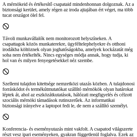
A mérnökeid és értékesítő csapataid mindenhonnan dolgoznak. Az a
biztonsági kerület, amely régen az iroda ajtajában ért véget, ma több
tucat országot ölel fel.
Távoli munkavállalók nem monitorozott helyszíneken.
A
csapattagok közös munkaterekre, ügyféltelephelyekre és otthoni
irodákba költöznek olyan joghatóságokba, amelyek kockázatát még
soha nem értékelték. Nincs egységes módja annak, hogy tudja, ki
hol van és milyen fenyegetésekkel néz szembe.
Szellemi tulajdon kitettsége nemzetközi utazás közben.
A tulajdonosi
forráskódot és termékútmutatókat szállító mérnökök olyan határokat
léptek át, ahol az eszközátkutatások, hálózati megfigyelés és célzott
szociális mérnöki támadások rutinszerűek. Az informatikai
biztonsági irányelve a laptopot fedi le, de nem a szállító személyt.
Konferencia- és eseményutazás mint vakfolt.
A csapatod világszerte
részt vesz ipari eseményeken, gyakran függetlenül foglalva. Ezek az