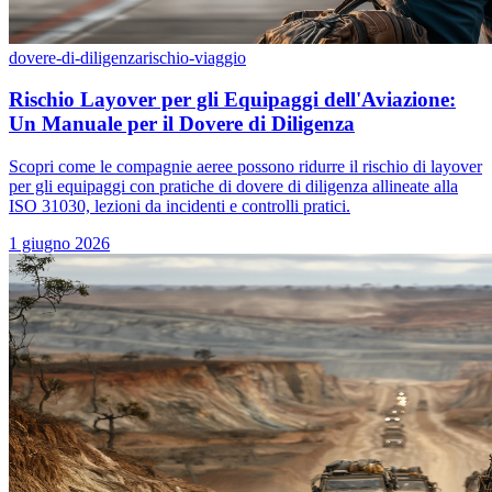
dovere-di-diligenza
rischio-viaggio
Rischio Layover per gli Equipaggi dell'Aviazione:
Un Manuale per il Dovere di Diligenza
Scopri come le compagnie aeree possono ridurre il rischio di layover
per gli equipaggi con pratiche di dovere di diligenza allineate alla
ISO 31030, lezioni da incidenti e controlli pratici.
1 giugno 2026