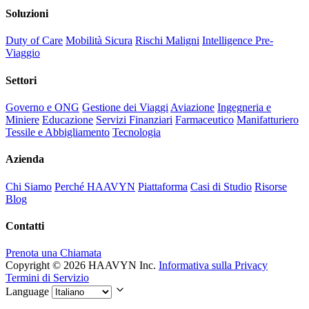
Soluzioni
Duty of Care
Mobilità Sicura
Rischi Maligni
Intelligence Pre-
Viaggio
Settori
Governo e ONG
Gestione dei Viaggi
Aviazione
Ingegneria e
Miniere
Educazione
Servizi Finanziari
Farmaceutico
Manifatturiero
Tessile e Abbigliamento
Tecnologia
Azienda
Chi Siamo
Perché HAAVYN
Piattaforma
Casi di Studio
Risorse
Blog
Contatti
Prenota una Chiamata
Copyright © 2026 HAAVYN Inc.
Informativa sulla Privacy
Termini di Servizio
Language