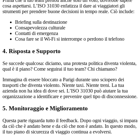
Prima che il tuo team prenoti anche solo un volo, dovrebbe sapere
cosa aspettarsi. L’ISO 31030 enfatizza il dare ai viaggiatori gli
strumenti per prendere buone decisioni in tempo reale. Ciò include:
Briefing sulla destinazione
Consapevolezza culturale
Contatti di emergenza
Cosa fare se il Wi-Fi si interrompe o perdono il telefono
4.
Risposta e Supporto
Se succede qualcosa: diciamo, una protesta politica diventa violenta,
qual è il piano? Come seguirai il tuo team? Chi chiamano?
Immagina di essere bloccato a Parigi durante uno sciopero dei
trasporti che diventa violento. Niente taxi. Niente treni. La tua
azienda non ha idea di dove sei. L’ISO 31030 può aiutare la tua
organizzazione a identificare e prevenire quel tipo di disconnessione.
5.
Monitoraggio e Miglioramento
Questa parte riguarda tutto il feedback. Dopo ogni viaggio, si impara
da ciò che è andato bene e da ciò che non è andato. In questo modo,
il tuo piano di sicurezza di viaggio continua a evolversi.