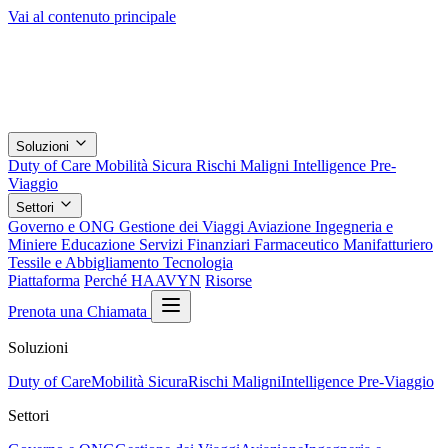
Vai al contenuto principale
Soluzioni
Duty of Care
Mobilità Sicura
Rischi Maligni
Intelligence Pre-
Viaggio
Settori
Governo e ONG
Gestione dei Viaggi
Aviazione
Ingegneria e
Miniere
Educazione
Servizi Finanziari
Farmaceutico
Manifatturiero
Tessile e Abbigliamento
Tecnologia
Piattaforma
Perché HAAVYN
Risorse
Prenota una Chiamata
Soluzioni
Duty of Care
Mobilità Sicura
Rischi Maligni
Intelligence Pre-Viaggio
Settori