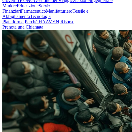
Governo e ONG
Gestione dei Viaggi
Aviazione
Ingegneria e
Miniere
Educazione
Servizi
Finanziari
Farmaceutico
Manifatturiero
Tessile e
Abbigliamento
Tecnologia
Piattaforma
Perché HAAVYN
Risorse
Prenota una Chiamata