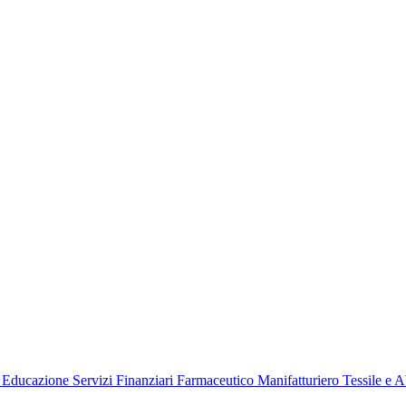
e
Educazione
Servizi Finanziari
Farmaceutico
Manifatturiero
Tessile e 