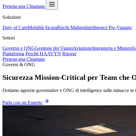
Prenota una Chiamata
Soluzioni
Duty of Care
Mobilità Sicura
Rischi Maligni
Intelligence Pre-Viaggio
Settori
Governo e ONG
Gestione dei Viaggi
Aviazione
Ingegneria e Miniere
E
Piattaforma
Perché HAAVYN
Risorse
Prenota una Chiamata
Governi & ONG
Sicurezza Mission-Critical per Team che O
Dotiamo agenzie governative e ONG di intelligence sulle minacce in te
Parla con un Esperto