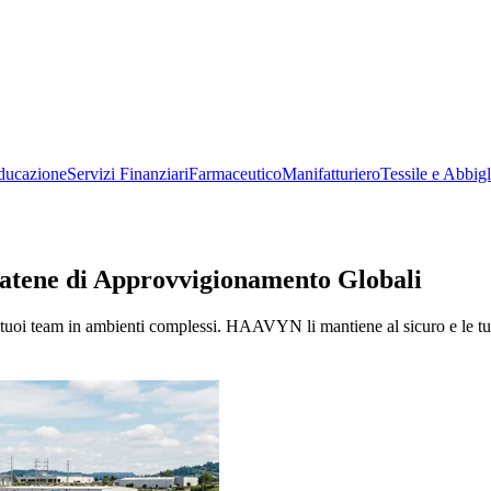
ducazione
Servizi Finanziari
Farmaceutico
Manifatturiero
Tessile e Abbig
Catene di Approvvigionamento Globali
no i tuoi team in ambienti complessi. HAAVYN li mantiene al sicuro e le t