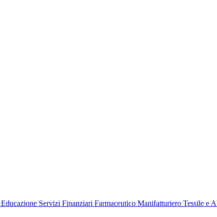
e
Educazione
Servizi Finanziari
Farmaceutico
Manifatturiero
Tessile e 