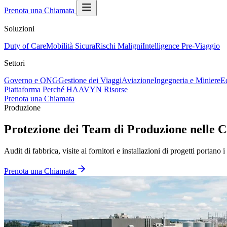
Prenota una Chiamata
Soluzioni
Duty of Care
Mobilità Sicura
Rischi Maligni
Intelligence Pre-Viaggio
Settori
Governo e ONG
Gestione dei Viaggi
Aviazione
Ingegneria e Miniere
E
Piattaforma
Perché HAAVYN
Risorse
Prenota una Chiamata
Produzione
Protezione dei Team di Produzione nelle 
Audit di fabbrica, visite ai fornitori e installazioni di progetti porta
Prenota una Chiamata