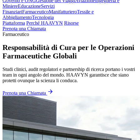
Governo e ONG
Gestione dei Viaggi
Aviazione
Ingegneria e
Miniere
Educazione
Servizi
Finanziari
Farmaceutico
Manifatturiero
Tessile e
Abbigliamento
Tecnologia
Piattaforma
Perché HAAVYN
Risorse
Prenota una Chiamata
Farmaceutico
Responsabilità di Cura per le Operazioni
Farmaceutiche Globali
Studi clinici, audit regolatori e partnership di ricerca portano i vostri
team in ogni angolo del mondo. HAAVYN garantisce che siano
protetti ovunque la scienza li conduca.
Prenota una Chiamata