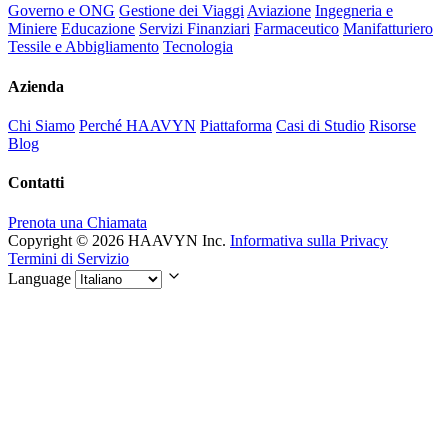
Governo e ONG
Gestione dei Viaggi
Aviazione
Ingegneria e
Miniere
Educazione
Servizi Finanziari
Farmaceutico
Manifatturiero
Tessile e Abbigliamento
Tecnologia
Azienda
Chi Siamo
Perché HAAVYN
Piattaforma
Casi di Studio
Risorse
Blog
Contatti
Prenota una Chiamata
Copyright © 2026 HAAVYN Inc.
Informativa sulla Privacy
Termini di Servizio
Language