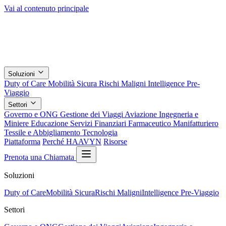
Vai al contenuto principale
Soluzioni
Duty of Care
Mobilità Sicura
Rischi Maligni
Intelligence Pre-
Viaggio
Settori
Governo e ONG
Gestione dei Viaggi
Aviazione
Ingegneria e
Miniere
Educazione
Servizi Finanziari
Farmaceutico
Manifatturiero
Tessile e Abbigliamento
Tecnologia
Piattaforma
Perché HAAVYN
Risorse
Prenota una Chiamata
Soluzioni
Duty of Care
Mobilità Sicura
Rischi Maligni
Intelligence Pre-Viaggio
Settori