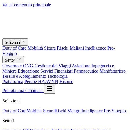
Vai al contenuto principale
Soluzioni
Duty of Care
Mobilità Sicura
Rischi Maligni
Intelligence Pre-
Viaggio
Settori
Governo e ONG
Gestione dei Viaggi
Aviazione
Ingegneria e
Miniere
Educazione
Servizi Finanziari
Farmaceutico
Manifatturiero
Tessile e Abbigliamento
Tecnologia
Piattaforma
Perché HAAVYN
Risorse
Prenota una Chiamata
Soluzioni
Duty of Care
Mobilità Sicura
Rischi Maligni
Intelligence Pre-Viaggio
Settori