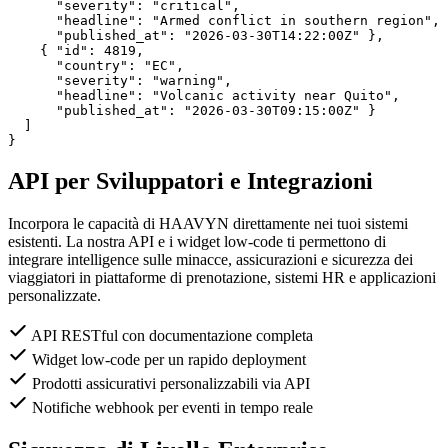
"severity"
: 
"critical"
,

"headline"
: 
"Armed conflict in southern region"
,

"published_at"
: 
"2026-03-30T14:22:00Z"
 },

    { 
"id"
: 
4819
,

"country"
: 
"EC"
,

"severity"
: 
"warning"
,

"headline"
: 
"Volcanic activity near Quito"
,

"published_at"
: 
"2026-03-30T09:15:00Z"
 }

}
API per Sviluppatori e Integrazioni
Incorpora le capacità di HAAVYN direttamente nei tuoi sistemi
esistenti. La nostra API e i widget low-code ti permettono di
integrare intelligence sulle minacce, assicurazioni e sicurezza dei
viaggiatori in piattaforme di prenotazione, sistemi HR e applicazioni
personalizzate.
API RESTful con documentazione completa
Widget low-code per un rapido deployment
Prodotti assicurativi personalizzabili via API
Notifiche webhook per eventi in tempo reale