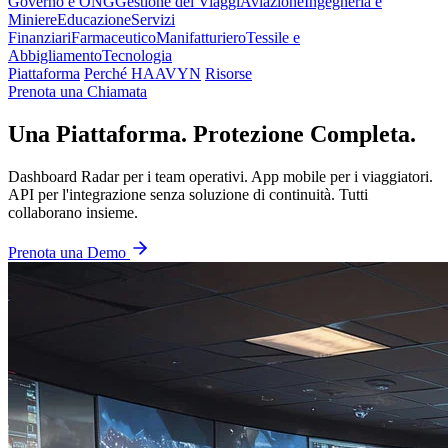
Governo e ONG
Gestione dei Viaggi
Aviazione
Ingegneria e
Miniere
Educazione
Servizi
Finanziari
Farmaceutico
Manifatturiero
Tessile e
Abbigliamento
Tecnologia
Piattaforma
Perché HAAVYN
Risorse
Prenota una Chiamata
Una Piattaforma. Protezione Completa.
Dashboard Radar per i team operativi. App mobile per i viaggiatori.
API per l'integrazione senza soluzione di continuità. Tutti
collaborano insieme.
Prenota una Demo