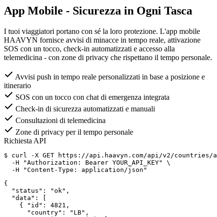
App Mobile - Sicurezza in Ogni Tasca
I tuoi viaggiatori portano con sé la loro protezione. L'app mobile
HAAVYN fornisce avvisi di minacce in tempo reale, attivazione
SOS con un tocco, check-in automatizzati e accesso alla
telemedicina - con zone di privacy che rispettano il tempo personale.
Avvisi push in tempo reale personalizzati in base a posizione e
itinerario
SOS con un tocco con chat di emergenza integrata
Check-in di sicurezza automatizzati e manuali
Consultazioni di telemedicina
Zone di privacy per il tempo personale
Richiesta API
$
 curl -X GET https://api.haavyn.com/api/v2/countries/a
  -H 
"Authorization: Bearer YOUR_API_KEY"
 \

  -H 
"Content-Type: application/json"
{
"status"
: 
"ok"
,

"data"
: [

    { 
"id"
: 
4821
,

"country"
: 
"LB"
,
