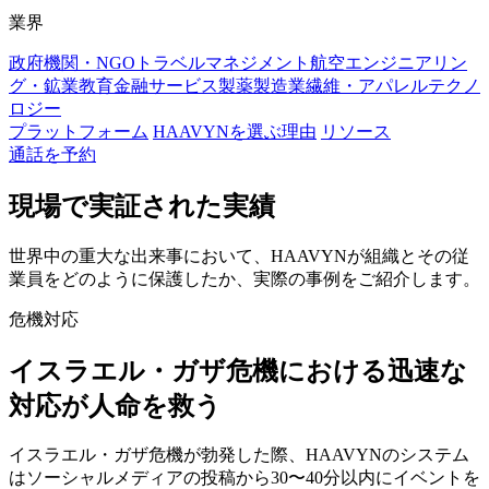
業界
政府機関・NGO
トラベルマネジメント
航空
エンジニアリン
グ・鉱業
教育
金融サービス
製薬
製造業
繊維・アパレル
テクノ
ロジー
プラットフォーム
HAAVYNを選ぶ理由
リソース
通話を予約
現場で実証された実績
世界中の重大な出来事において、HAAVYNが組織とその従
業員をどのように保護したか、実際の事例をご紹介します。
危機対応
イスラエル・ガザ危機における迅速な
対応が人命を救う
イスラエル・ガザ危機が勃発した際、HAAVYNのシステム
はソーシャルメディアの投稿から30〜40分以内にイベントを