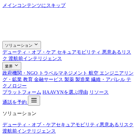
メインコンテンツにスキップ
ソリューション
デューティ・オブ・ケア
セキュアモビリティ
悪意あるリス
ク
渡航前インテリジェンス
業界
政府機関・NGO
トラベルマネジメント
航空
エンジニアリン
グ・鉱業
教育
金融サービス
製薬
製造業
繊維・アパレル
テ
クノロジー
プラットフォーム
HAAVYNを選ぶ理由
リソース
通話を予約
ソリューション
デューティ・オブ・ケア
セキュアモビリティ
悪意あるリスク
渡航前インテリジェンス