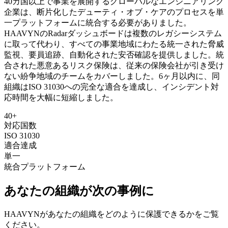
40カ国以上で事業を展開するグローバルなエンジニアリング
企業は、断片化したデューティ・オブ・ケアのプロセスを単
一プラットフォームに統合する必要がありました。
HAAVYNのRadarダッシュボードは複数のレガシーシステム
に取って代わり、すべての事業地域にわたる統一された脅威
監視、要員追跡、自動化された安否確認を提供しました。統
合された悪意あるリスク保険は、従来の保険会社が引き受け
ない紛争地域のチームをカバーしました。6ヶ月以内に、同
組織はISO 31030への完全な適合を達成し、インシデント対
応時間を大幅に短縮しました。
40+
対応国数
ISO 31030
適合達成
単一
統合プラットフォーム
あなたの組織が次の事例に
HAAVYNがあなたの組織をどのように保護できるかをご覧
ください。