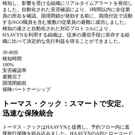
検知し、影響を受ける組織にリアルタイムアラートを発信し
ました。自動化された安否確認により、1時間以内に全従業
員の所在を確認。国境閉鎖が発効する前に、国境付近で活動
するNGO職員を含む複数の従業員の避難に成功しました。
検知の速さと自動化された対応プロトコルにより、
HAAVYNを利用する組織は、従来の通信手段に依存する組
織に比べて決定的な先行利益を得ることができました。
30-40分
検知時間
100%
安否確認率
避難完了
国境閉鎖前
保険パートナーシップ
トーマス・クック：スマートで安定、
迅速な保険統合
トーマス・クックはHAAVYNと提携し、予約フロー内に直
接旅行保険を組み込みました。HAAVYNのAPIとローコード