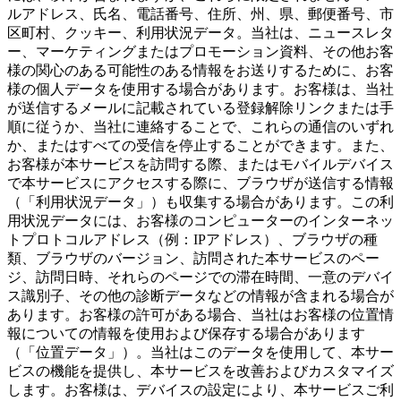
ルアドレス、氏名、電話番号、住所、州、県、郵便番号、市
区町村、クッキー、利用状況データ。当社は、ニュースレタ
ー、マーケティングまたはプロモーション資料、その他お客
様の関心のある可能性のある情報をお送りするために、お客
様の個人データを使用する場合があります。お客様は、当社
が送信するメールに記載されている登録解除リンクまたは手
順に従うか、当社に連絡することで、これらの通信のいずれ
か、またはすべての受信を停止することができます。また、
お客様が本サービスを訪問する際、またはモバイルデバイス
で本サービスにアクセスする際に、ブラウザが送信する情報
（「利用状況データ」）も収集する場合があります。この利
用状況データには、お客様のコンピューターのインターネッ
トプロトコルアドレス（例：IPアドレス）、ブラウザの種
類、ブラウザのバージョン、訪問された本サービスのペー
ジ、訪問日時、それらのページでの滞在時間、一意のデバイ
ス識別子、その他の診断データなどの情報が含まれる場合が
あります。お客様の許可がある場合、当社はお客様の位置情
報についての情報を使用および保存する場合があります
（「位置データ」）。当社はこのデータを使用して、本サー
ビスの機能を提供し、本サービスを改善およびカスタマイズ
します。お客様は、デバイスの設定により、本サービスご利