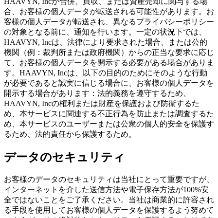
HAAVYN, Incが合併、買収、または資産売却に関与する場
合、お客様の個人データが転送される可能性があります。お
客様の個人データが転送され、異なるプライバシーポリシー
の対象となる前に、通知を行います。一定の状況下では、
HAAVYN, Incは、法律により要求された場合、または公的
機関（例：裁判所または政府機関）からの正当な要求に応じ
て、お客様の個人データを開示する必要がある場合がありま
す。HAAVYN, Incは、以下の目的のためにそのような行動
が必要であると誠実に信じる場合に、お客様の個人データを
開示する場合があります：法的義務を遵守するため、
HAAVYN, Incの権利または財産を保護および防衛するた
め、本サービスに関連する不正行為を防止または調査するた
め、本サービスのユーザーまたは公衆の個人的安全を保護す
るため、法的責任から保護するため。
データのセキュリティ
お客様のデータのセキュリティは当社にとって重要ですが、
インターネットを介した送信方法や電子保存方法が100%安
全ではないことをご了承ください。当社は商業的に許容され
る手段を使用してお客様の個人データを保護するよう努めて