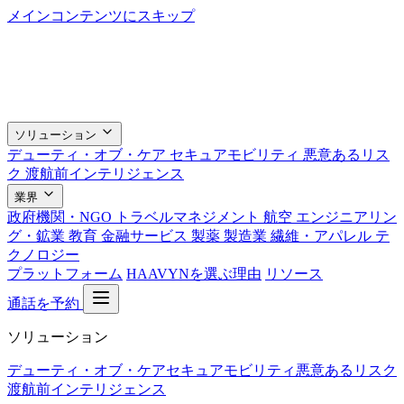
メインコンテンツにスキップ
ソリューション
デューティ・オブ・ケア
セキュアモビリティ
悪意あるリス
ク
渡航前インテリジェンス
業界
政府機関・NGO
トラベルマネジメント
航空
エンジニアリン
グ・鉱業
教育
金融サービス
製薬
製造業
繊維・アパレル
テ
クノロジー
プラットフォーム
HAAVYNを選ぶ理由
リソース
通話を予約
ソリューション
デューティ・オブ・ケア
セキュアモビリティ
悪意あるリスク
渡航前インテリジェンス