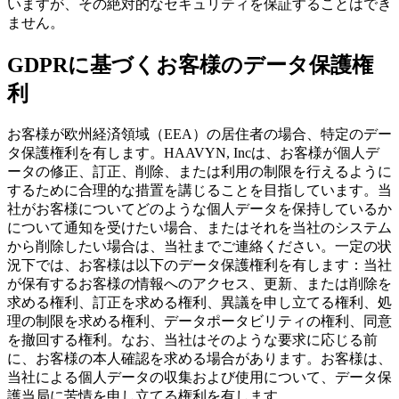
いますが、その絶対的なセキュリティを保証することはでき
ません。
GDPRに基づくお客様のデータ保護権
利
お客様が欧州経済領域（EEA）の居住者の場合、特定のデー
タ保護権利を有します。HAAVYN, Incは、お客様が個人デ
ータの修正、訂正、削除、または利用の制限を行えるように
するために合理的な措置を講じることを目指しています。当
社がお客様についてどのような個人データを保持しているか
について通知を受けたい場合、またはそれを当社のシステム
から削除したい場合は、当社までご連絡ください。一定の状
況下では、お客様は以下のデータ保護権利を有します：当社
が保有するお客様の情報へのアクセス、更新、または削除を
求める権利、訂正を求める権利、異議を申し立てる権利、処
理の制限を求める権利、データポータビリティの権利、同意
を撤回する権利。なお、当社はそのような要求に応じる前
に、お客様の本人確認を求める場合があります。お客様は、
当社による個人データの収集および使用について、データ保
護当局に苦情を申し立てる権利を有します。