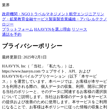
業界
政府機関・NGO
トラベルマネジメント
航空
エンジニアリン
グ・鉱業
教育
金融サービス
製薬
製造業
繊維・アパレル
テクノ
ロジー
プラットフォーム
HAAVYNを選ぶ理由
リソース
通話を予約
プライバシーポリシー
最終更新日: 2025年2月1日
HAAVYN, Inc（「当社」「私たち」）は、
https://www.haavyn.com ウェブサイト、API、および
HAAVYNモバイルアプリケーション（以下「本サービ
ス」）を運営しています。本ページでは、お客様が本サービ
スを利用される際の、個人データの収集、利用、開示に関す
る当社のポリシーと、そのデータに関連するお客様の選択肢
についてご説明します。当社はお客様のデータを本サービス
の提供および改善のために使用します。本サービスをご利用
になることで、お客様は本ポリシーに従った情報の収集と利