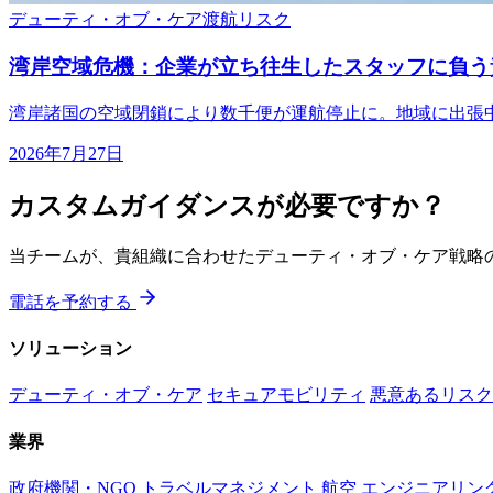
デューティ・オブ・ケア
渡航リスク
湾岸空域危機：企業が立ち往生したスタッフに負う
湾岸諸国の空域閉鎖により数千便が運航停止に。地域に出張
2026年7月27日
カスタムガイダンスが必要ですか？
当チームが、貴組織に合わせたデューティ・オブ・ケア戦略
電話を予約する
ソリューション
デューティ・オブ・ケア
セキュアモビリティ
悪意あるリスク
業界
政府機関・NGO
トラベルマネジメント
航空
エンジニアリン