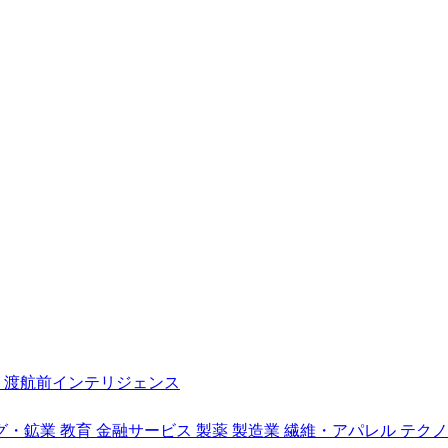
ク
渡航前インテリジェンス
グ・鉱業
教育
金融サービス
製薬
製造業
繊維・アパレル
テクノ