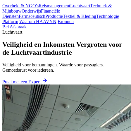
Overheid & NGO's
Reismanagement
Luchtvaart
Techniek &
Mijnbouw
Onderwijs
Financiële
Diensten
Farmaceutisch
Productie
Textiel & Kleding
Technologie
Platform
Waarom HAAVYN
Bronnen
Bel Afspraak
Luchtvaart
Veiligheid en Inkomsten Vergroten voor
de Luchtvaartindustrie
Veiligheid voor bemanningen. Waarde voor passagiers.
Gemoedsrust voor iedereen.
Praat met een Expert