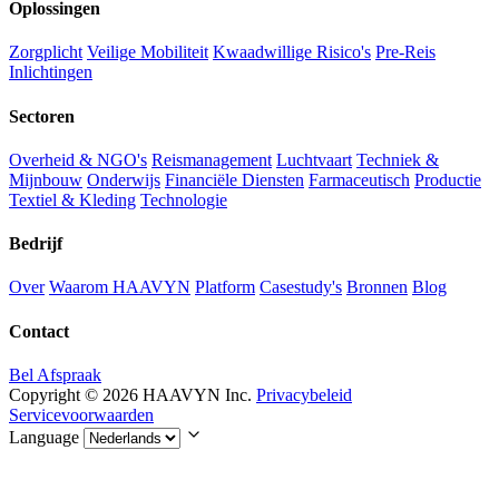
Oplossingen
Zorgplicht
Veilige Mobiliteit
Kwaadwillige Risico's
Pre-Reis
Inlichtingen
Sectoren
Overheid & NGO's
Reismanagement
Luchtvaart
Techniek &
Mijnbouw
Onderwijs
Financiële Diensten
Farmaceutisch
Productie
Textiel & Kleding
Technologie
Bedrijf
Over
Waarom HAAVYN
Platform
Casestudy's
Bronnen
Blog
Contact
Bel Afspraak
Copyright © 2026 HAAVYN Inc.
Privacybeleid
Servicevoorwaarden
Language