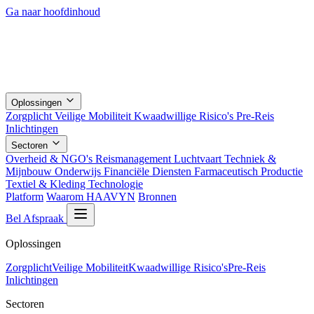
Ga naar hoofdinhoud
Oplossingen
Zorgplicht
Veilige Mobiliteit
Kwaadwillige Risico's
Pre-Reis
Inlichtingen
Sectoren
Overheid & NGO's
Reismanagement
Luchtvaart
Techniek &
Mijnbouw
Onderwijs
Financiële Diensten
Farmaceutisch
Productie
Textiel & Kleding
Technologie
Platform
Waarom HAAVYN
Bronnen
Bel Afspraak
Oplossingen
Zorgplicht
Veilige Mobiliteit
Kwaadwillige Risico's
Pre-Reis
Inlichtingen
Sectoren