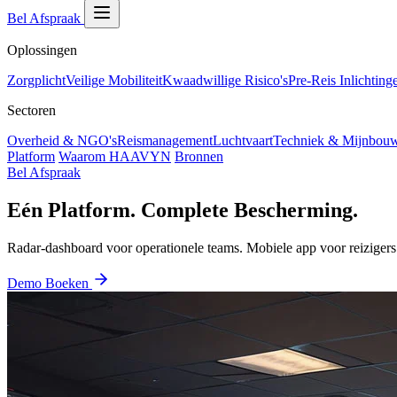
Bel Afspraak
Oplossingen
Zorgplicht
Veilige Mobiliteit
Kwaadwillige Risico's
Pre-Reis Inlichting
Sectoren
Overheid & NGO's
Reismanagement
Luchtvaart
Techniek & Mijnbou
Platform
Waarom HAAVYN
Bronnen
Bel Afspraak
Eén Platform. Complete Bescherming.
Radar-dashboard voor operationele teams. Mobiele app voor reizigers.
Demo Boeken