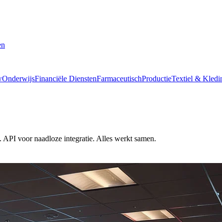
en
w
Onderwijs
Financiële Diensten
Farmaceutisch
Productie
Textiel & Kledi
 API voor naadloze integratie. Alles werkt samen.