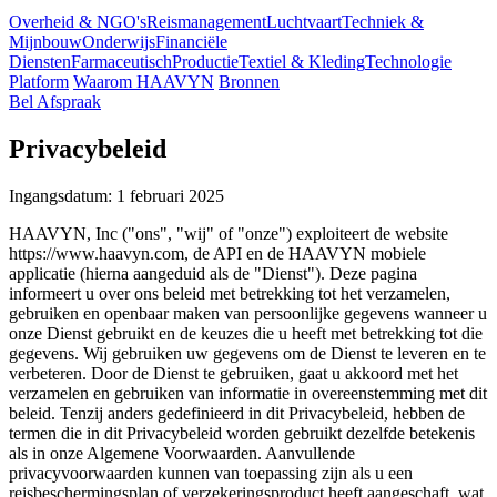
Overheid & NGO's
Reismanagement
Luchtvaart
Techniek &
Mijnbouw
Onderwijs
Financiële
Diensten
Farmaceutisch
Productie
Textiel & Kleding
Technologie
Platform
Waarom HAAVYN
Bronnen
Bel Afspraak
Privacybeleid
Ingangsdatum: 1 februari 2025
HAAVYN, Inc ("ons", "wij" of "onze") exploiteert de website
https://www.haavyn.com, de API en de HAAVYN mobiele
applicatie (hierna aangeduid als de "Dienst"). Deze pagina
informeert u over ons beleid met betrekking tot het verzamelen,
gebruiken en openbaar maken van persoonlijke gegevens wanneer u
onze Dienst gebruikt en de keuzes die u heeft met betrekking tot die
gegevens. Wij gebruiken uw gegevens om de Dienst te leveren en te
verbeteren. Door de Dienst te gebruiken, gaat u akkoord met het
verzamelen en gebruiken van informatie in overeenstemming met dit
beleid. Tenzij anders gedefinieerd in dit Privacybeleid, hebben de
termen die in dit Privacybeleid worden gebruikt dezelfde betekenis
als in onze Algemene Voorwaarden. Aanvullende
privacyvoorwaarden kunnen van toepassing zijn als u een
reisbeschermingsplan of verzekeringsproduct heeft aangeschaft, wat