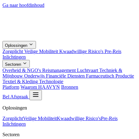
Ga naar hoofdinhoud
Oplossingen
Zorgplicht
Veilige Mobiliteit
Kwaadwillige Risico's
Pre-Reis
Inlichtingen
Sectoren
Overheid & NGO's
Reismanagement
Luchtvaart
Techniek &
Mijnbouw
Onderwijs
Financiële Diensten
Farmaceutisch
Productie
Textiel & Kleding
Technologie
Platform
Waarom HAAVYN
Bronnen
Bel Afspraak
Oplossingen
Zorgplicht
Veilige Mobiliteit
Kwaadwillige Risico's
Pre-Reis
Inlichtingen
Sectoren