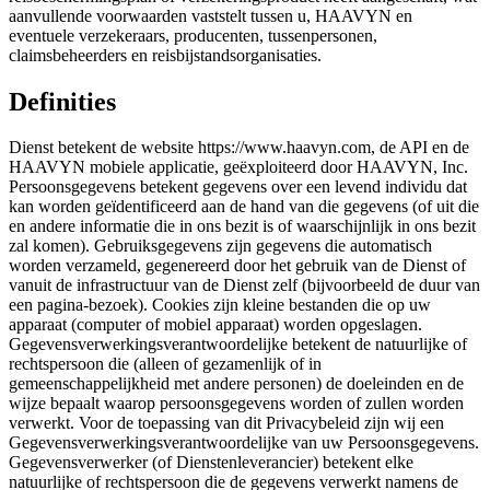
aanvullende voorwaarden vaststelt tussen u, HAAVYN en
eventuele verzekeraars, producenten, tussenpersonen,
claimsbeheerders en reisbijstandsorganisaties.
Definities
Dienst betekent de website https://www.haavyn.com, de API en de
HAAVYN mobiele applicatie, geëxploiteerd door HAAVYN, Inc.
Persoonsgegevens betekent gegevens over een levend individu dat
kan worden geïdentificeerd aan de hand van die gegevens (of uit die
en andere informatie die in ons bezit is of waarschijnlijk in ons bezit
zal komen). Gebruiksgegevens zijn gegevens die automatisch
worden verzameld, gegenereerd door het gebruik van de Dienst of
vanuit de infrastructuur van de Dienst zelf (bijvoorbeeld de duur van
een pagina-bezoek). Cookies zijn kleine bestanden die op uw
apparaat (computer of mobiel apparaat) worden opgeslagen.
Gegevensverwerkingsverantwoordelijke betekent de natuurlijke of
rechtspersoon die (alleen of gezamenlijk of in
gemeenschappelijkheid met andere personen) de doeleinden en de
wijze bepaalt waarop persoonsgegevens worden of zullen worden
verwerkt. Voor de toepassing van dit Privacybeleid zijn wij een
Gegevensverwerkingsverantwoordelijke van uw Persoonsgegevens.
Gegevensverwerker (of Dienstenleverancier) betekent elke
natuurlijke of rechtspersoon die de gegevens verwerkt namens de