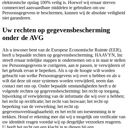
elektronische opslag 100% veilig is. Hoewel wij ernaar streven
commercieel aanvaardbare middelen te gebruiken om uw
Persoonsgegevens te beschermen, kunnen wij de absolute veiligheid
niet garanderen.
Uw rechten op gegevensbescherming
onder de AVG
Als u inwoner bent van de Europese Economische Ruimte (EER),
heeft u bepaalde rechten op gegevensbescherming. HAAVYN, Inc
streeft ernaar redelijke stappen te ondernemen om u in staat te stellen
uw Persoonsgegevens te corrigeren, aan te passen, te verwijderen of
het gebruik ervan te beperken. Als u op de hoogte wilt worden
gebracht van welke Persoonsgegevens wij over u hebben en als u
wilt dat deze uit onze systemen worden verwijderd, neem dan
contact met ons op. Onder bepaalde omstandigheden heeft u de
volgende rechten op gegevensbescherming: het recht op toegang,
bijwerking of verwijdering van de informatie die wij over u hebben;
het recht op rectificatie; het recht van bezwaar; het recht op
beperking van de verwerking; het recht op
gegevensoverdraagbaarheid; en het recht om toestemming in te
trekken. Houd er rekening mee dat wij u mogelijk om verificatie van
uw identiteit vragen voordat wij op dergelijke verzoeken reageren.
U heeft het recht om een klacht in te dienen bij een