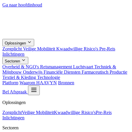
Ga naar hoofdinhoud
Oplossingen
Zorgplicht
Veilige Mobiliteit
Kwaadwillige Risico's
Pre-Reis
Inlichtingen
Sectoren
Overheid & NGO's
Reismanagement
Luchtvaart
Techniek &
Mijnbouw
Onderwijs
Financiële Diensten
Farmaceutisch
Productie
Textiel & Kleding
Technologie
Platform
Waarom HAAVYN
Bronnen
Bel Afspraak
Oplossingen
Zorgplicht
Veilige Mobiliteit
Kwaadwillige Risico's
Pre-Reis
Inlichtingen
Sectoren