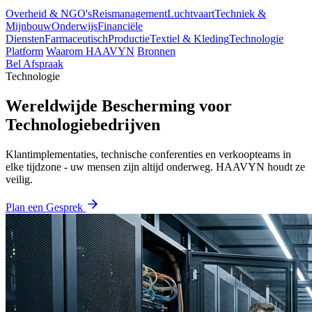
Overheid & NGO's
Reismanagement
Luchtvaart
Techniek &
Mijnbouw
Onderwijs
Financiële
Diensten
Farmaceutisch
Productie
Textiel & Kleding
Technologie
Platform
Waarom HAAVYN
Bronnen
Bel Afspraak
Technologie
Wereldwijde Bescherming voor
Technologiebedrijven
Klantimplementaties, technische conferenties en verkoopteams in
elke tijdzone - uw mensen zijn altijd onderweg. HAAVYN houdt ze
veilig.
Plan een Gesprek