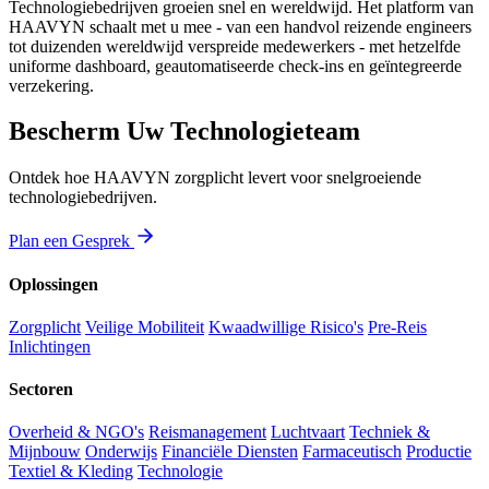
Technologiebedrijven groeien snel en wereldwijd. Het platform van
HAAVYN schaalt met u mee - van een handvol reizende engineers
tot duizenden wereldwijd verspreide medewerkers - met hetzelfde
uniforme dashboard, geautomatiseerde check-ins en geïntegreerde
verzekering.
Bescherm Uw Technologieteam
Ontdek hoe HAAVYN zorgplicht levert voor snelgroeiende
technologiebedrijven.
Plan een Gesprek
Oplossingen
Zorgplicht
Veilige Mobiliteit
Kwaadwillige Risico's
Pre-Reis
Inlichtingen
Sectoren
Overheid & NGO's
Reismanagement
Luchtvaart
Techniek &
Mijnbouw
Onderwijs
Financiële Diensten
Farmaceutisch
Productie
Textiel & Kleding
Technologie