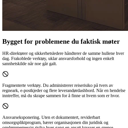
Bygget for problemene du faktisk møter
HR-direktører og sikkerhetsledere håndterer de samme hullene hver
dag. Frakoblede verktøy, uklar ansvarsforhold og ingen enkelt
sannhetskilde når noe går galt.
Fragmenterte verktøy.
Du administrerer reiserisiko på tvers av
regneark, e-postkjeder og flere leverandørdashbord. Når en hendelse
inntreffer, må du skrape sammen for å finne ut hvem som er hvor.
Ansvarseksponering.
Uten et dokumentert, reviderbart
omsorgspliktprogram, bærer organisasjonen din juridisk og
omdømmemessig risiko hver gang en ansatt krysser en grense.