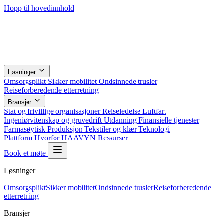
Hopp til hovedinnhold
Løsninger
Omsorgsplikt
Sikker mobilitet
Ondsinnede trusler
Reiseforberedende etterretning
Bransjer
Stat og frivillige organisasjoner
Reiseledelse
Luftfart
Ingeniørvitenskap og gruvedrift
Utdanning
Finansielle tjenester
Farmasøytisk
Produksjon
Tekstiler og klær
Teknologi
Plattform
Hvorfor HAAVYN
Ressurser
Book et møte
Løsninger
Omsorgsplikt
Sikker mobilitet
Ondsinnede trusler
Reiseforberedende
etterretning
Bransjer