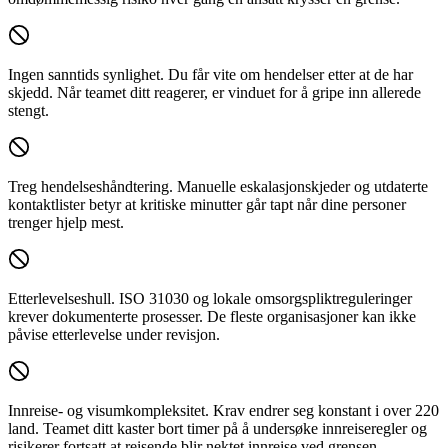
Ingen sanntids synlighet.
Du får vite om hendelser etter at de har
skjedd. Når teamet ditt reagerer, er vinduet for å gripe inn allerede
stengt.
Treg hendelseshåndtering.
Manuelle eskalasjonskjeder og utdaterte
kontaktlister betyr at kritiske minutter går tapt når dine personer
trenger hjelp mest.
Etterlevelseshull.
ISO 31030 og lokale omsorgspliktreguleringer
krever dokumenterte prosesser. De fleste organisasjoner kan ikke
påvise etterlevelse under revisjon.
Innreise- og visumkompleksitet.
Krav endrer seg konstant i over 220
land. Teamet ditt kaster bort timer på å undersøke innreiseregler og
risikerer fortsatt at reisende blir nektet innreise ved grensen.