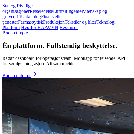
Stat og frivillige
organisasjoner
Reiseledelse
Luftfart
Ingeniørvitenskap og
gruvedrift
Utdanning
Finansielle
tjenester
Farmasøytisk
Produksjon
Tekstiler og klær
Teknologi
Plattform
Hvorfor HAAVYN
Ressurser
Book et møte
Én plattform. Fullstendig beskyttelse.
Radar-dashboard for operasjonsteam. Mobilapp for reisende. API
for sømløs integrasjon. Alt samarbeider.
Book en demo