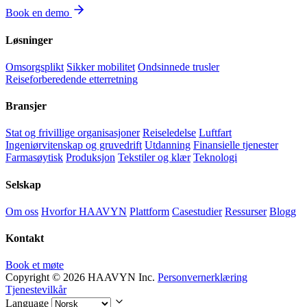
Book en demo
Løsninger
Omsorgsplikt
Sikker mobilitet
Ondsinnede trusler
Reiseforberedende etterretning
Bransjer
Stat og frivillige organisasjoner
Reiseledelse
Luftfart
Ingeniørvitenskap og gruvedrift
Utdanning
Finansielle tjenester
Farmasøytisk
Produksjon
Tekstiler og klær
Teknologi
Selskap
Om oss
Hvorfor HAAVYN
Plattform
Casestudier
Ressurser
Blogg
Kontakt
Book et møte
Copyright © 2026 HAAVYN Inc.
Personvernerklæring
Tjenestevilkår
Language