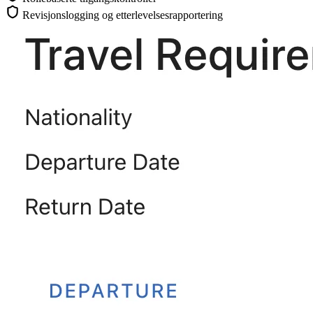
Revisjonslogging og etterlevelsesrapportering