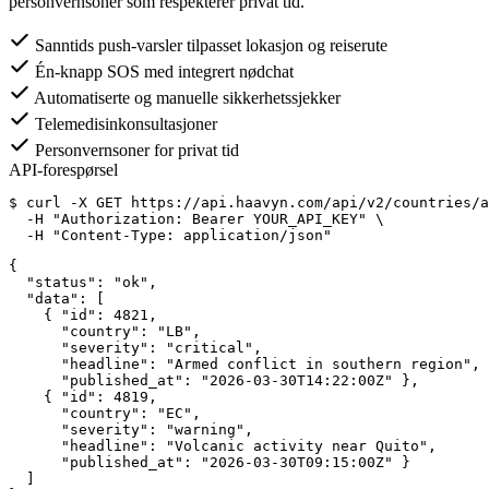
personvernsoner som respekterer privat tid.
Sanntids push-varsler tilpasset lokasjon og reiserute
Én-knapp SOS med integrert nødchat
Automatiserte og manuelle sikkerhetssjekker
Telemedisinkonsultasjoner
Personvernsoner for privat tid
API-forespørsel
$
 curl -X GET https://api.haavyn.com/api/v2/countries/a
  -H 
"Authorization: Bearer YOUR_API_KEY"
 \

  -H 
"Content-Type: application/json"
{
"status"
: 
"ok"
,

"data"
: [

    { 
"id"
: 
4821
,

"country"
: 
"LB"
,

"severity"
: 
"critical"
,

"headline"
: 
"Armed conflict in southern region"
,

"published_at"
: 
"2026-03-30T14:22:00Z"
 },

    { 
"id"
: 
4819
,

"country"
: 
"EC"
,

"severity"
: 
"warning"
,

"headline"
: 
"Volcanic activity near Quito"
,

"published_at"
: 
"2026-03-30T09:15:00Z"
 }
