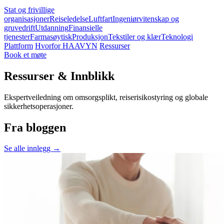
Stat og frivillige
organisasjoner
Reiseledelse
Luftfart
Ingeniørvitenskap og
gruvedrift
Utdanning
Finansielle
tjenester
Farmasøytisk
Produksjon
Tekstiler og klær
Teknologi
Plattform
Hvorfor HAAVYN
Ressurser
Book et møte
Ressurser & Innblikk
Ekspertveiledning om omsorgsplikt, reiserisikostyring og globale
sikkerhetsoperasjoner.
Fra bloggen
Se alle innlegg →