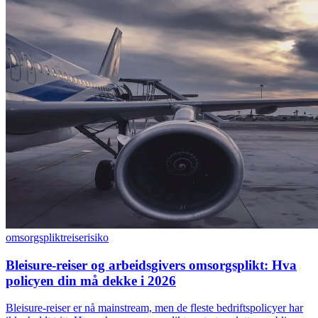
omsorgsplikt
reiserisiko
Bleisure-reiser og arbeidsgivers omsorgsplikt: Hva
policyen din må dekke i 2026
Bleisure-reiser er nå mainstream, men de fleste bedriftspolicyer har