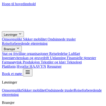
Hopp til hovedinnhold
Løsninger
Omsorgsplikt
Sikker mobilitet
Ondsinnede trusler
Reiseforberedende etterretning
Bransjer
Stat og frivillige organisasjoner
Reiseledelse
Luftfart
Ingeniørvitenskap og gruvedrift
Utdanning
Finansielle tjenester
Farmasøytisk
Produksjon
Tekstiler og klær
Teknologi
Plattform
Hvorfor HAAVYN
Ressurser
Book et møte
Løsninger
Omsorgsplikt
Sikker mobilitet
Ondsinnede trusler
Reiseforberedende
etterretning
Bransjer