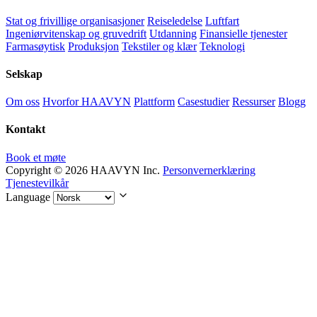
Stat og frivillige organisasjoner
Reiseledelse
Luftfart
Ingeniørvitenskap og gruvedrift
Utdanning
Finansielle tjenester
Farmasøytisk
Produksjon
Tekstiler og klær
Teknologi
Selskap
Om oss
Hvorfor HAAVYN
Plattform
Casestudier
Ressurser
Blogg
Kontakt
Book et møte
Copyright © 2026 HAAVYN Inc.
Personvernerklæring
Tjenestevilkår
Language