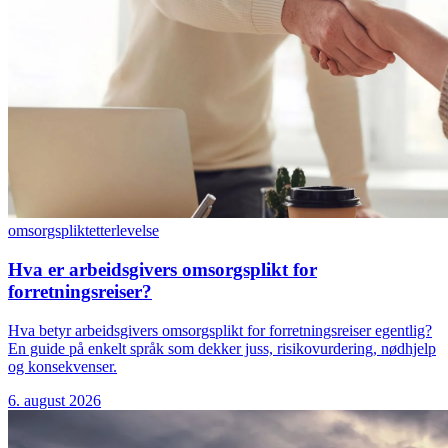
omsorgsplikt
etterlevelse
Hva er arbeidsgivers omsorgsplikt for
forretningsreiser?
Hva betyr arbeidsgivers omsorgsplikt for forretningsreiser egentlig?
En guide på enkelt språk som dekker juss, risikovurdering, nødhjelp
og konsekvenser.
6. august 2026