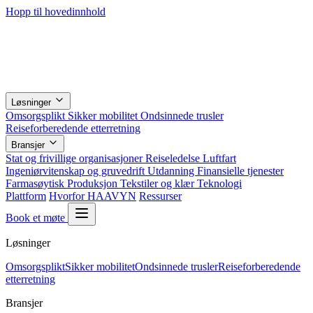
Hopp til hovedinnhold
Løsninger
Omsorgsplikt
Sikker mobilitet
Ondsinnede trusler
Reiseforberedende etterretning
Bransjer
Stat og frivillige organisasjoner
Reiseledelse
Luftfart
Ingeniørvitenskap og gruvedrift
Utdanning
Finansielle tjenester
Farmasøytisk
Produksjon
Tekstiler og klær
Teknologi
Plattform
Hvorfor HAAVYN
Ressurser
Book et møte
Løsninger
Omsorgsplikt
Sikker mobilitet
Ondsinnede trusler
Reiseforberedende
etterretning
Bransjer