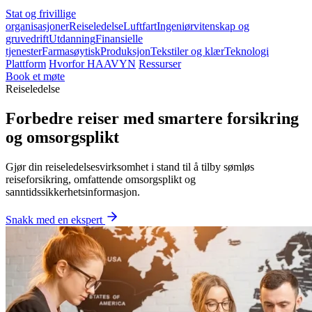
Stat og frivillige
organisasjoner
Reiseledelse
Luftfart
Ingeniørvitenskap og
gruvedrift
Utdanning
Finansielle
tjenester
Farmasøytisk
Produksjon
Tekstiler og klær
Teknologi
Plattform
Hvorfor HAAVYN
Ressurser
Book et møte
Reiseledelse
Forbedre reiser med smartere forsikring
og omsorgsplikt
Gjør din reiseledelsesvirksomhet i stand til å tilby sømløs
reiseforsikring, omfattende omsorgsplikt og
sanntidssikkerhetsinformasjon.
Snakk med en ekspert