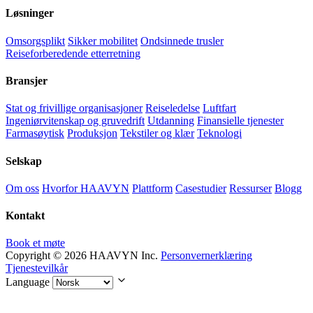
Løsninger
Omsorgsplikt
Sikker mobilitet
Ondsinnede trusler
Reiseforberedende etterretning
Bransjer
Stat og frivillige organisasjoner
Reiseledelse
Luftfart
Ingeniørvitenskap og gruvedrift
Utdanning
Finansielle tjenester
Farmasøytisk
Produksjon
Tekstiler og klær
Teknologi
Selskap
Om oss
Hvorfor HAAVYN
Plattform
Casestudier
Ressurser
Blogg
Kontakt
Book et møte
Copyright © 2026 HAAVYN Inc.
Personvernerklæring
Tjenestevilkår
Language