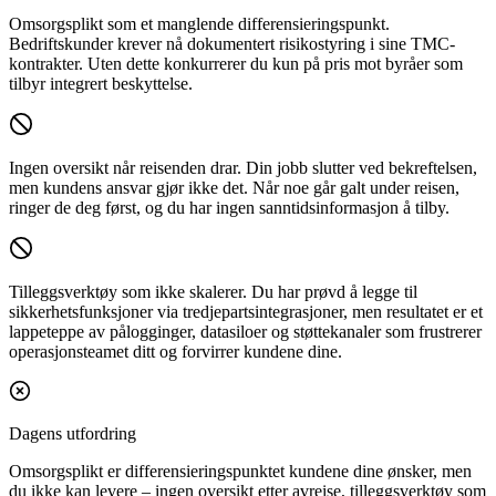
Omsorgsplikt som et manglende differensieringspunkt.
Bedriftskunder krever nå dokumentert risikostyring i sine TMC-
kontrakter. Uten dette konkurrerer du kun på pris mot byråer som
tilbyr integrert beskyttelse.
Ingen oversikt når reisenden drar.
Din jobb slutter ved bekreftelsen,
men kundens ansvar gjør ikke det. Når noe går galt under reisen,
ringer de deg først, og du har ingen sanntidsinformasjon å tilby.
Tilleggsverktøy som ikke skalerer.
Du har prøvd å legge til
sikkerhetsfunksjoner via tredjepartsintegrasjoner, men resultatet er et
lappeteppe av pålogginger, datasiloer og støttekanaler som frustrerer
operasjonsteamet ditt og forvirrer kundene dine.
Dagens utfordring
Omsorgsplikt er differensieringspunktet kundene dine ønsker, men
du ikke kan levere – ingen oversikt etter avreise, tilleggsverktøy som