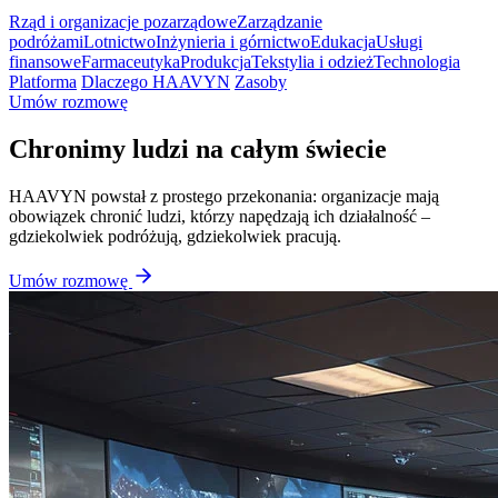
Rząd i organizacje pozarządowe
Zarządzanie
podróżami
Lotnictwo
Inżynieria i górnictwo
Edukacja
Usługi
finansowe
Farmaceutyka
Produkcja
Tekstylia i odzież
Technologia
Platforma
Dlaczego HAAVYN
Zasoby
Umów rozmowę
Chronimy ludzi na całym świecie
HAAVYN powstał z prostego przekonania: organizacje mają
obowiązek chronić ludzi, którzy napędzają ich działalność –
gdziekolwiek podróżują, gdziekolwiek pracują.
Umów rozmowę