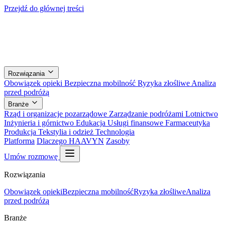
Przejdź do głównej treści
Rozwiązania
Obowiązek opieki
Bezpieczna mobilność
Ryzyka złośliwe
Analiza
przed podróżą
Branże
Rząd i organizacje pozarządowe
Zarządzanie podróżami
Lotnictwo
Inżynieria i górnictwo
Edukacja
Usługi finansowe
Farmaceutyka
Produkcja
Tekstylia i odzież
Technologia
Platforma
Dlaczego HAAVYN
Zasoby
Umów rozmowę
Rozwiązania
Obowiązek opieki
Bezpieczna mobilność
Ryzyka złośliwe
Analiza
przed podróżą
Branże