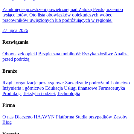
Zamknięcie przestrzeni powietrznej nad Zatoką Perską uziemiło
tysiące lotów. Oto lista obowiązków opiekuńczych wobec
pracowników uwięzionych lub podróżujących w regionie.
27 lipca 2026
Rozwiązania
Obowiązek opieki
Bezpieczna mobilność
Ryzyka złośliwe
Analiza
przed podróżą
Branże
Rząd i organizacje pozarządowe
Zarządzanie podróżami
Lotnictwo
Inżynieria i górnictwo
Edukacja
Usługi finansowe
Farmaceutyka
Produkcja
Tekstylia i odzież
Technologia
Firma
O nas
Dlaczego HAAVYN
Platforma
Studia przypadków
Zasoby
Blog