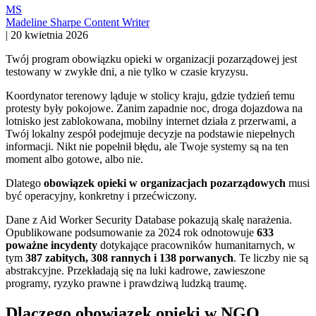
MS
Madeline Sharpe
Content Writer
|
20 kwietnia 2026
Twój program obowiązku opieki w organizacji pozarządowej jest
testowany w zwykłe dni, a nie tylko w czasie kryzysu.
Koordynator terenowy ląduje w stolicy kraju, gdzie tydzień temu
protesty były pokojowe. Zanim zapadnie noc, droga dojazdowa na
lotnisko jest zablokowana, mobilny internet działa z przerwami, a
Twój lokalny zespół podejmuje decyzje na podstawie niepełnych
informacji. Nikt nie popełnił błędu, ale Twoje systemy są na ten
moment albo gotowe, albo nie.
Dlatego
obowiązek opieki w organizacjach pozarządowych
musi
być operacyjny, konkretny i przećwiczony.
Dane z Aid Worker Security Database pokazują skalę narażenia.
Opublikowane podsumowanie za 2024 rok odnotowuje
633
poważne incydenty
dotykające pracowników humanitarnych, w
tym
387 zabitych, 308 rannych i 138 porwanych
. Te liczby nie są
abstrakcyjne. Przekładają się na luki kadrowe, zawieszone
programy, ryzyko prawne i prawdziwą ludzką traumę.
Dlaczego obowiązek opieki w NGO