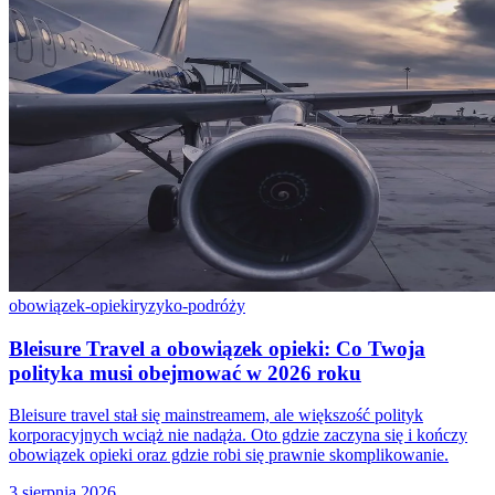
obowiązek-opieki
ryzyko-podróży
Bleisure Travel a obowiązek opieki: Co Twoja
polityka musi obejmować w 2026 roku
Bleisure travel stał się mainstreamem, ale większość polityk
korporacyjnych wciąż nie nadąża. Oto gdzie zaczyna się i kończy
obowiązek opieki oraz gdzie robi się prawnie skomplikowanie.
3 sierpnia 2026