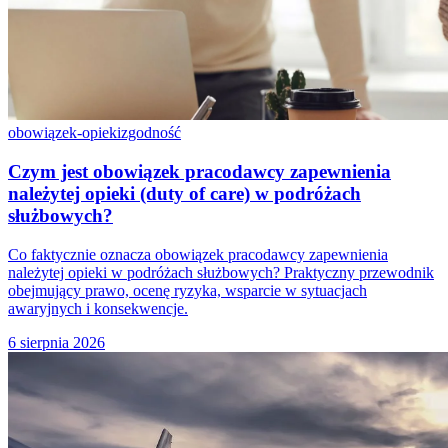
obowiązek-opieki
zgodność
Czym jest obowiązek pracodawcy zapewnienia
należytej opieki (duty of care) w podróżach
służbowych?
Co faktycznie oznacza obowiązek pracodawcy zapewnienia
należytej opieki w podróżach służbowych? Praktyczny przewodnik
obejmujący prawo, ocenę ryzyka, wsparcie w sytuacjach
awaryjnych i konsekwencje.
6 sierpnia 2026