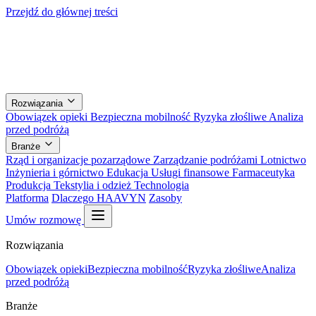
Przejdź do głównej treści
Rozwiązania
Obowiązek opieki
Bezpieczna mobilność
Ryzyka złośliwe
Analiza
przed podróżą
Branże
Rząd i organizacje pozarządowe
Zarządzanie podróżami
Lotnictwo
Inżynieria i górnictwo
Edukacja
Usługi finansowe
Farmaceutyka
Produkcja
Tekstylia i odzież
Technologia
Platforma
Dlaczego HAAVYN
Zasoby
Umów rozmowę
Rozwiązania
Obowiązek opieki
Bezpieczna mobilność
Ryzyka złośliwe
Analiza
przed podróżą
Branże