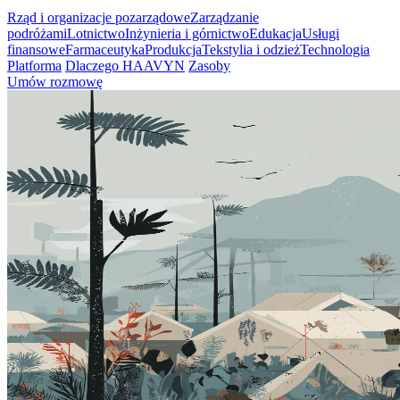
Rząd i organizacje pozarządowe
Zarządzanie
podróżami
Lotnictwo
Inżynieria i górnictwo
Edukacja
Usługi
finansowe
Farmaceutyka
Produkcja
Tekstylia i odzież
Technologia
Platforma
Dlaczego HAAVYN
Zasoby
Umów rozmowę