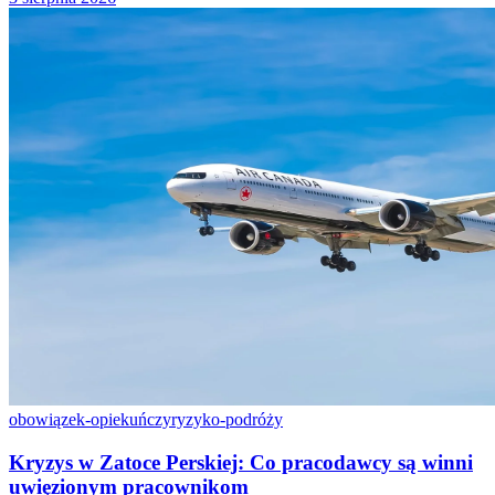
obowiązek-opiekuńczy
ryzyko-podróży
Kryzys w Zatoce Perskiej: Co pracodawcy są winni
uwięzionym pracownikom