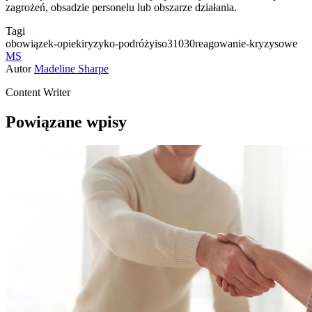
zagrożeń, obsadzie personelu lub obszarze działania.
Tagi
obowiązek-opieki
ryzyko-podróży
iso31030
reagowanie-kryzysowe
MS
Autor
Madeline Sharpe
Content Writer
Powiązane wpisy