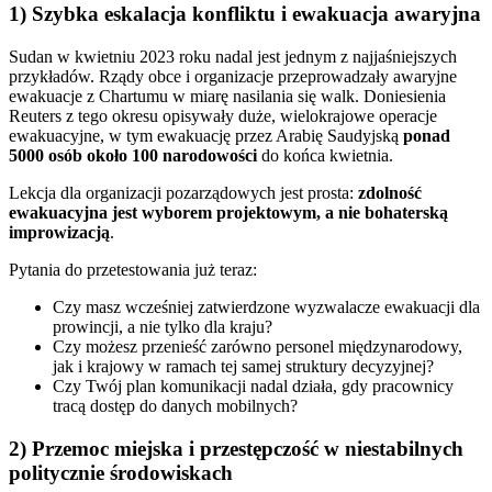
1) Szybka eskalacja konfliktu i ewakuacja awaryjna
Sudan w kwietniu 2023 roku nadal jest jednym z najjaśniejszych
przykładów. Rządy obce i organizacje przeprowadzały awaryjne
ewakuacje z Chartumu w miarę nasilania się walk. Doniesienia
Reuters z tego okresu opisywały duże, wielokrajowe operacje
ewakuacyjne, w tym ewakuację przez Arabię Saudyjską
ponad
5000 osób około 100 narodowości
do końca kwietnia.
Lekcja dla organizacji pozarządowych jest prosta:
zdolność
ewakuacyjna jest wyborem projektowym, a nie bohaterską
improwizacją
.
Pytania do przetestowania już teraz:
Czy masz wcześniej zatwierdzone wyzwalacze ewakuacji dla
prowincji, a nie tylko dla kraju?
Czy możesz przenieść zarówno personel międzynarodowy,
jak i krajowy w ramach tej samej struktury decyzyjnej?
Czy Twój plan komunikacji nadal działa, gdy pracownicy
tracą dostęp do danych mobilnych?
2) Przemoc miejska i przestępczość w niestabilnych
politycznie środowiskach