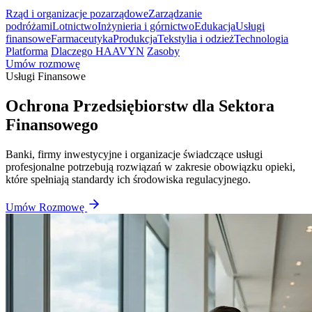
Rząd i organizacje pozarządowe
Zarządzanie
podróżami
Lotnictwo
Inżynieria i górnictwo
Edukacja
Usługi
finansowe
Farmaceutyka
Produkcja
Tekstylia i odzież
Technologia
Platforma
Dlaczego HAAVYN
Zasoby
Umów rozmowę
Usługi Finansowe
Ochrona Przedsiębiorstw dla Sektora
Finansowego
Banki, firmy inwestycyjne i organizacje świadczące usługi
profesjonalne potrzebują rozwiązań w zakresie obowiązku opieki,
które spełniają standardy ich środowiska regulacyjnego.
Umów Rozmowę