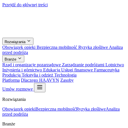
Przejdź do głównej treści
Rozwiązania
Obowiązek opieki
Bezpieczna mobilność
Ryzyka złośliwe
Analiza
przed podróżą
Branże
Rząd i organizacje pozarządowe
Zarządzanie podróżami
Lotnictwo
Inżynieria i górnictwo
Edukacja
Usługi finansowe
Farmaceutyka
Produkcja
Tekstylia i odzież
Technologia
Platforma
Dlaczego HAAVYN
Zasoby
Umów rozmowę
Rozwiązania
Obowiązek opieki
Bezpieczna mobilność
Ryzyka złośliwe
Analiza
przed podróżą
Branże