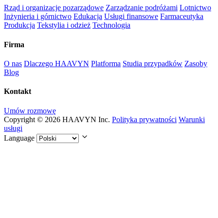
Rząd i organizacje pozarządowe
Zarządzanie podróżami
Lotnictwo
Inżynieria i górnictwo
Edukacja
Usługi finansowe
Farmaceutyka
Produkcja
Tekstylia i odzież
Technologia
Firma
O nas
Dlaczego HAAVYN
Platforma
Studia przypadków
Zasoby
Blog
Kontakt
Umów rozmowę
Copyright © 2026 HAAVYN Inc.
Polityka prywatności
Warunki
usługi
Language