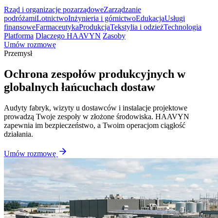
Rząd i organizacje pozarządowe
Zarządzanie
podróżami
Lotnictwo
Inżynieria i górnictwo
Edukacja
Usługi
finansowe
Farmaceutyka
Produkcja
Tekstylia i odzież
Technologia
Platforma
Dlaczego HAAVYN
Zasoby
Umów rozmowę
Przemysł
Ochrona zespołów produkcyjnych w
globalnych łańcuchach dostaw
Audyty fabryk, wizyty u dostawców i instalacje projektowe
prowadzą Twoje zespoły w złożone środowiska. HAAVYN
zapewnia im bezpieczeństwo, a Twoim operacjom ciągłość
działania.
Umów rozmowę