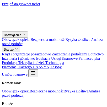
Przejdź do głównej treści
Rozwiązania
Obowiązek opieki
Bezpieczna mobilność
Ryzyka złośliwe
Analiza
przed podróżą
Branże
Rząd i organizacje pozarządowe
Zarządzanie podróżami
Lotnictwo
Inżynieria i górnictwo
Edukacja
Usługi finansowe
Farmaceutyka
Produkcja
Tekstylia i odzież
Technologia
Platforma
Dlaczego HAAVYN
Zasoby
Umów rozmowę
Rozwiązania
Obowiązek opieki
Bezpieczna mobilność
Ryzyka złośliwe
Analiza
przed podróżą
Branże