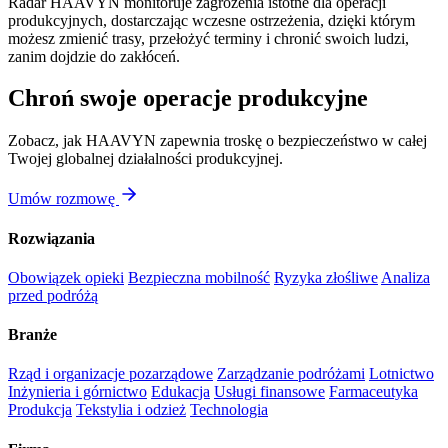
Radar HAAVYN monitoruje zagrożenia istotne dla operacji
produkcyjnych, dostarczając wczesne ostrzeżenia, dzięki którym
możesz zmienić trasy, przełożyć terminy i chronić swoich ludzi,
zanim dojdzie do zakłóceń.
Chroń swoje operacje produkcyjne
Zobacz, jak HAAVYN zapewnia troskę o bezpieczeństwo w całej
Twojej globalnej działalności produkcyjnej.
Umów rozmowę
Rozwiązania
Obowiązek opieki
Bezpieczna mobilność
Ryzyka złośliwe
Analiza
przed podróżą
Branże
Rząd i organizacje pozarządowe
Zarządzanie podróżami
Lotnictwo
Inżynieria i górnictwo
Edukacja
Usługi finansowe
Farmaceutyka
Produkcja
Tekstylia i odzież
Technologia