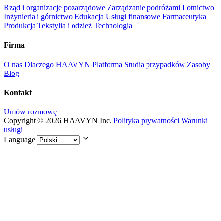
Rząd i organizacje pozarządowe
Zarządzanie podróżami
Lotnictwo
Inżynieria i górnictwo
Edukacja
Usługi finansowe
Farmaceutyka
Produkcja
Tekstylia i odzież
Technologia
Firma
O nas
Dlaczego HAAVYN
Platforma
Studia przypadków
Zasoby
Blog
Kontakt
Umów rozmowę
Copyright © 2026 HAAVYN Inc.
Polityka prywatności
Warunki
usługi
Language