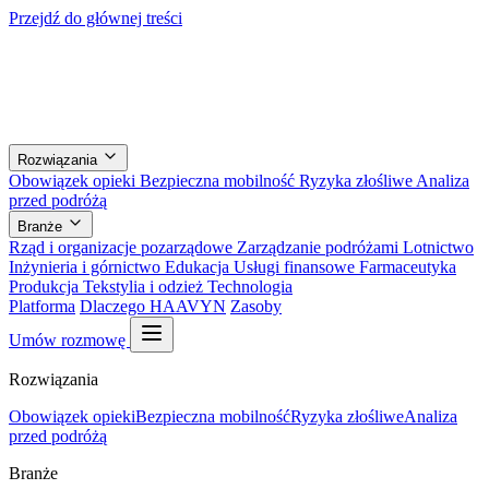
Przejdź do głównej treści
Rozwiązania
Obowiązek opieki
Bezpieczna mobilność
Ryzyka złośliwe
Analiza
przed podróżą
Branże
Rząd i organizacje pozarządowe
Zarządzanie podróżami
Lotnictwo
Inżynieria i górnictwo
Edukacja
Usługi finansowe
Farmaceutyka
Produkcja
Tekstylia i odzież
Technologia
Platforma
Dlaczego HAAVYN
Zasoby
Umów rozmowę
Rozwiązania
Obowiązek opieki
Bezpieczna mobilność
Ryzyka złośliwe
Analiza
przed podróżą
Branże