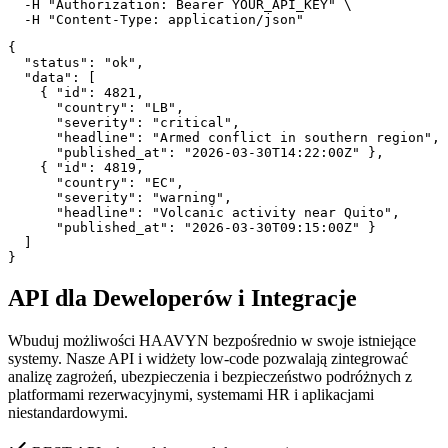
  -H 
"Authorization: Bearer YOUR_API_KEY"
 \

  -H 
"Content-Type: application/json"
{
"status"
: 
"ok"
,

"data"
: [

    { 
"id"
: 
4821
,

"country"
: 
"LB"
,

"severity"
: 
"critical"
,

"headline"
: 
"Armed conflict in southern region"
,

"published_at"
: 
"2026-03-30T14:22:00Z"
 },

    { 
"id"
: 
4819
,

"country"
: 
"EC"
,

"severity"
: 
"warning"
,

"headline"
: 
"Volcanic activity near Quito"
,

"published_at"
: 
"2026-03-30T09:15:00Z"
 }

}
API dla Deweloperów i Integracje
Wbuduj możliwości HAAVYN bezpośrednio w swoje istniejące
systemy. Nasze API i widżety low-code pozwalają zintegrować
analizę zagrożeń, ubezpieczenia i bezpieczeństwo podróżnych z
platformami rezerwacyjnymi, systemami HR i aplikacjami
niestandardowymi.