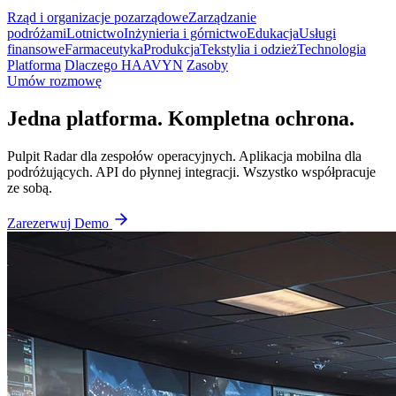
Rząd i organizacje pozarządowe
Zarządzanie
podróżami
Lotnictwo
Inżynieria i górnictwo
Edukacja
Usługi
finansowe
Farmaceutyka
Produkcja
Tekstylia i odzież
Technologia
Platforma
Dlaczego HAAVYN
Zasoby
Umów rozmowę
Jedna platforma. Kompletna ochrona.
Pulpit Radar dla zespołów operacyjnych. Aplikacja mobilna dla
podróżujących. API do płynnej integracji. Wszystko współpracuje
ze sobą.
Zarezerwuj Demo