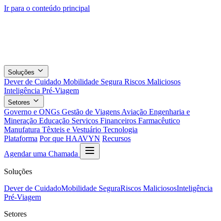
Ir para o conteúdo principal
Soluções
Dever de Cuidado
Mobilidade Segura
Riscos Maliciosos
Inteligência Pré-Viagem
Setores
Governo e ONGs
Gestão de Viagens
Aviação
Engenharia e
Mineração
Educação
Serviços Financeiros
Farmacêutico
Manufatura
Têxteis e Vestuário
Tecnologia
Plataforma
Por que HAAVYN
Recursos
Agendar uma Chamada
Soluções
Dever de Cuidado
Mobilidade Segura
Riscos Maliciosos
Inteligência
Pré-Viagem
Setores