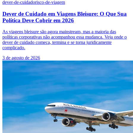
dever-de-cuidado
risco-de-viagem
Dever de Cuidado em Viagens Bleisure: O Que Sua
Política Deve Cobrir em 2026
As viagens bleisure são agora mainstream, mas a maioria das
políticas corporativas não acompanhou essa mudança. Veja onde o
dever de cuidado começa, termina e se torna juridicamente
complicado.
3 de agosto de 2026