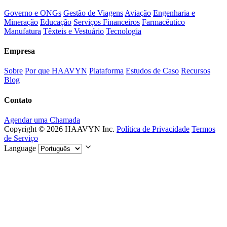
Governo e ONGs
Gestão de Viagens
Aviação
Engenharia e
Mineração
Educação
Serviços Financeiros
Farmacêutico
Manufatura
Têxteis e Vestuário
Tecnologia
Empresa
Sobre
Por que HAAVYN
Plataforma
Estudos de Caso
Recursos
Blog
Contato
Agendar uma Chamada
Copyright © 2026 HAAVYN Inc.
Política de Privacidade
Termos
de Serviço
Language