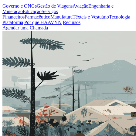
Governo e ONGs
Gestão de Viagens
Aviação
Engenharia e
Mineração
Educação
Serviços
Financeiros
Farmacêutico
Manufatura
Têxteis e Vestuário
Tecnologia
Plataforma
Por que HAAVYN
Recursos
Agendar uma Chamada