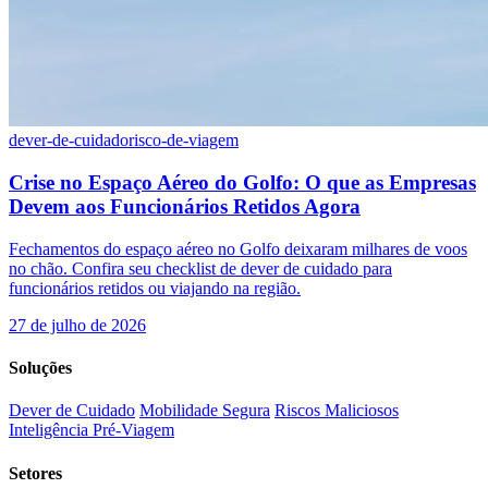
dever-de-cuidado
risco-de-viagem
Crise no Espaço Aéreo do Golfo: O que as Empresas
Devem aos Funcionários Retidos Agora
Fechamentos do espaço aéreo no Golfo deixaram milhares de voos
no chão. Confira seu checklist de dever de cuidado para
funcionários retidos ou viajando na região.
27 de julho de 2026
Soluções
Dever de Cuidado
Mobilidade Segura
Riscos Maliciosos
Inteligência Pré-Viagem
Setores