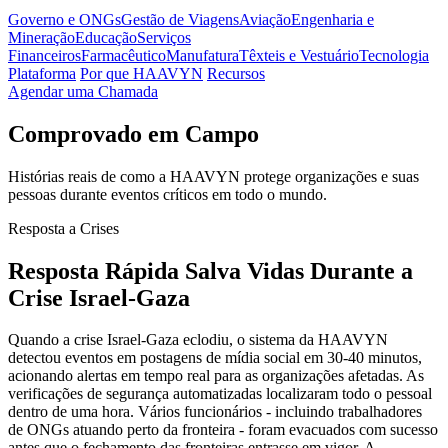
Governo e ONGs
Gestão de Viagens
Aviação
Engenharia e
Mineração
Educação
Serviços
Financeiros
Farmacêutico
Manufatura
Têxteis e Vestuário
Tecnologia
Plataforma
Por que HAAVYN
Recursos
Agendar uma Chamada
Comprovado em Campo
Histórias reais de como a HAAVYN protege organizações e suas
pessoas durante eventos críticos em todo o mundo.
Resposta a Crises
Resposta Rápida Salva Vidas Durante a
Crise Israel-Gaza
Quando a crise Israel-Gaza eclodiu, o sistema da HAAVYN
detectou eventos em postagens de mídia social em 30-40 minutos,
acionando alertas em tempo real para as organizações afetadas. As
verificações de segurança automatizadas localizaram todo o pessoal
dentro de uma hora. Vários funcionários - incluindo trabalhadores
de ONGs atuando perto da fronteira - foram evacuados com sucesso
antes que o fechamento das fronteiras entrasse em vigor. A