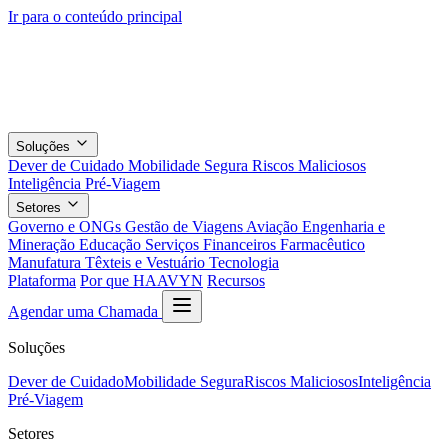
Ir para o conteúdo principal
Soluções
Dever de Cuidado
Mobilidade Segura
Riscos Maliciosos
Inteligência Pré-Viagem
Setores
Governo e ONGs
Gestão de Viagens
Aviação
Engenharia e
Mineração
Educação
Serviços Financeiros
Farmacêutico
Manufatura
Têxteis e Vestuário
Tecnologia
Plataforma
Por que HAAVYN
Recursos
Agendar uma Chamada
Soluções
Dever de Cuidado
Mobilidade Segura
Riscos Maliciosos
Inteligência
Pré-Viagem
Setores