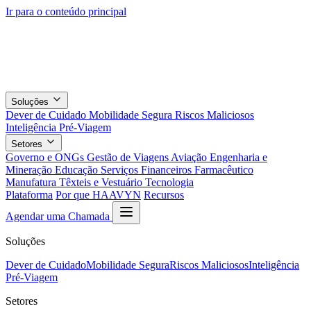
Ir para o conteúdo principal
Soluções
Dever de Cuidado
Mobilidade Segura
Riscos Maliciosos
Inteligência Pré-Viagem
Setores
Governo e ONGs
Gestão de Viagens
Aviação
Engenharia e
Mineração
Educação
Serviços Financeiros
Farmacêutico
Manufatura
Têxteis e Vestuário
Tecnologia
Plataforma
Por que HAAVYN
Recursos
Agendar uma Chamada
Soluções
Dever de Cuidado
Mobilidade Segura
Riscos Maliciosos
Inteligência
Pré-Viagem
Setores