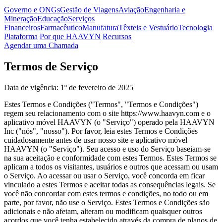
Governo e ONGs
Gestão de Viagens
Aviação
Engenharia e
Mineração
Educação
Serviços
Financeiros
Farmacêutico
Manufatura
Têxteis e Vestuário
Tecnologia
Plataforma
Por que HAAVYN
Recursos
Agendar uma Chamada
Termos de Serviço
Data de vigência: 1º de fevereiro de 2025
Estes Termos e Condições ("Termos", "Termos e Condições")
regem seu relacionamento com o site https://www.haavyn.com e o
aplicativo móvel HAAVYN (o "Serviço") operado pela HAAVYN
Inc ("nós", "nosso"). Por favor, leia estes Termos e Condições
cuidadosamente antes de usar nosso site e aplicativo móvel
HAAVYN (o "Serviço"). Seu acesso e uso do Serviço baseiam-se
na sua aceitação e conformidade com estes Termos. Estes Termos se
aplicam a todos os visitantes, usuários e outros que acessam ou usam
o Serviço. Ao acessar ou usar o Serviço, você concorda em ficar
vinculado a estes Termos e aceitar todas as consequências legais. Se
você não concordar com estes termos e condições, no todo ou em
parte, por favor, não use o Serviço. Estes Termos e Condições são
adicionais e não afetam, alteram ou modificam quaisquer outros
acordos que você tenha estabelecido através da compra de planos de