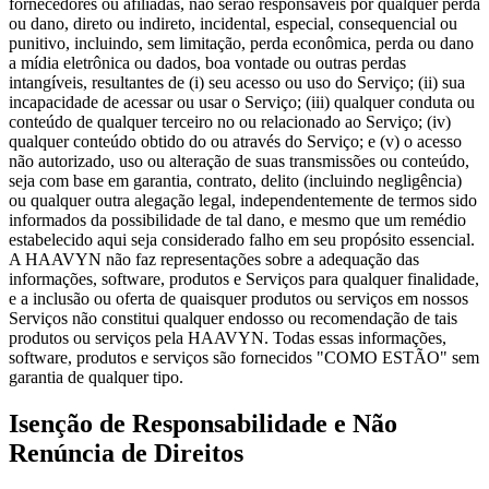
fornecedores ou afiliadas, não serão responsáveis por qualquer perda
ou dano, direto ou indireto, incidental, especial, consequencial ou
punitivo, incluindo, sem limitação, perda econômica, perda ou dano
a mídia eletrônica ou dados, boa vontade ou outras perdas
intangíveis, resultantes de (i) seu acesso ou uso do Serviço; (ii) sua
incapacidade de acessar ou usar o Serviço; (iii) qualquer conduta ou
conteúdo de qualquer terceiro no ou relacionado ao Serviço; (iv)
qualquer conteúdo obtido do ou através do Serviço; e (v) o acesso
não autorizado, uso ou alteração de suas transmissões ou conteúdo,
seja com base em garantia, contrato, delito (incluindo negligência)
ou qualquer outra alegação legal, independentemente de termos sido
informados da possibilidade de tal dano, e mesmo que um remédio
estabelecido aqui seja considerado falho em seu propósito essencial.
A HAAVYN não faz representações sobre a adequação das
informações, software, produtos e Serviços para qualquer finalidade,
e a inclusão ou oferta de quaisquer produtos ou serviços em nossos
Serviços não constitui qualquer endosso ou recomendação de tais
produtos ou serviços pela HAAVYN. Todas essas informações,
software, produtos e serviços são fornecidos "COMO ESTÃO" sem
garantia de qualquer tipo.
Isenção de Responsabilidade e Não
Renúncia de Direitos